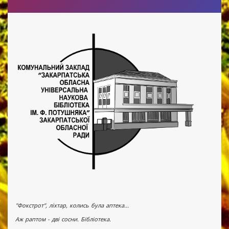
"Фокстрот", ліхтар, колись була аптека...
Аж раптом - дві сосни. Бібліотека.