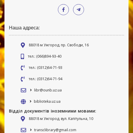
Наша адреса:
88018 м Ужгород, пр. Свободи, 16
тел.: (066)894-93-40
тел.: (0312)64-71-93
тел.: (0312)64-71-94
libr@ounb.uz.ua
biblioteka.uz.ua
Відділ документів іноземними мовами:
88018 м Ужгород, вул. Капітульна, 10
transclibrary@gmail.com