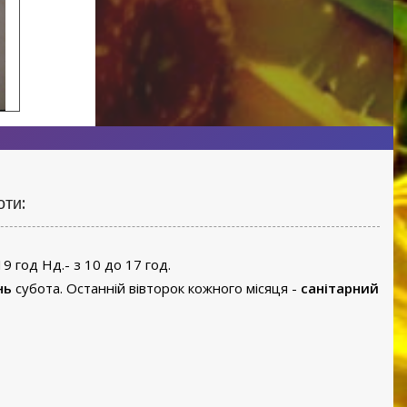
оти:
19 год Нд.- з 10 до 17 год.
нь
субота. Останній вівторок кожного місяця -
санітарний