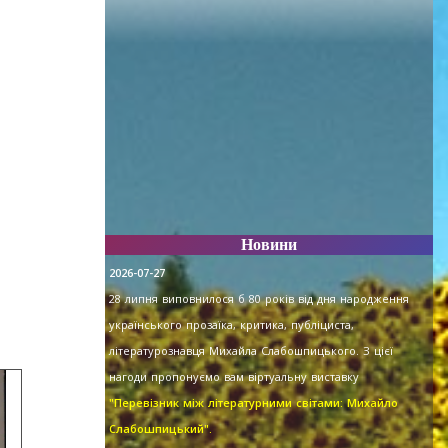
Новини
2026-07-27
28 липня виповнилося б 80 років від дня народження
українського прозаїка, критика, публіциста,
літературознавця Михайла Слабошпицького. З цієї
нагоди пропонуємо вам віртуальну виставку
"Перевізник між літературними світами: Михайло
Слабошпицький".