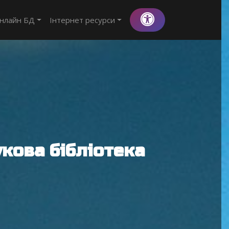
нлайн БД
Інтернет ресурси
кова бібліотека