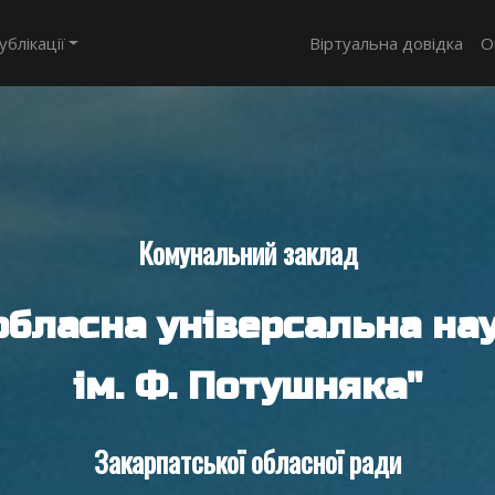
ублікації
Віртуальна довідка
О
Комунальний заклад
обласна універсальна нау
ім. Ф. Потушняка"
Закарпатської обласної ради