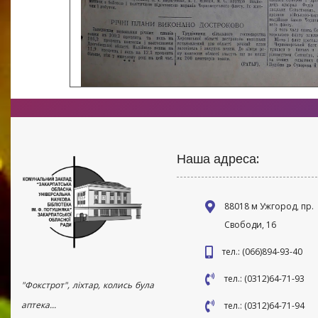
Наша адреса:
88018 м Ужгород, пр.
Свободи, 16
тел.: (066)894-93-40
тел.: (0312)64-71-93
"Фокстрот", ліхтар, колись була
аптека...
тел.: (0312)64-71-94