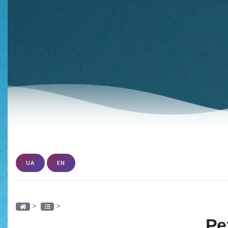
UA
EN
>
>
Ре