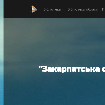
Бібліотека
Бібліотеки області
П
"Закарпатська 