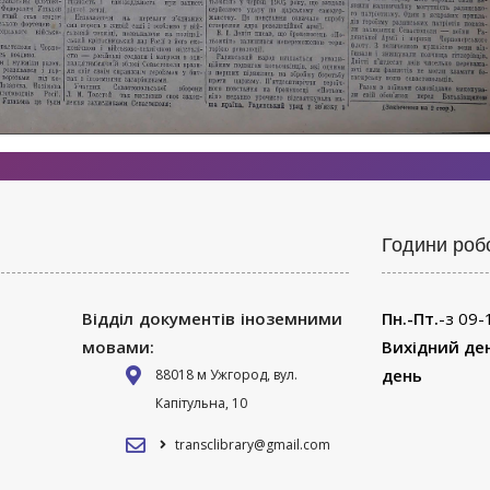
Години роб
Відділ документів іноземними
Пн.-Пт.
-з 09-
мовами:
Вихідний де
день
88018 м Ужгород, вул.
Капітульна, 10
transclibrary@gmail.com