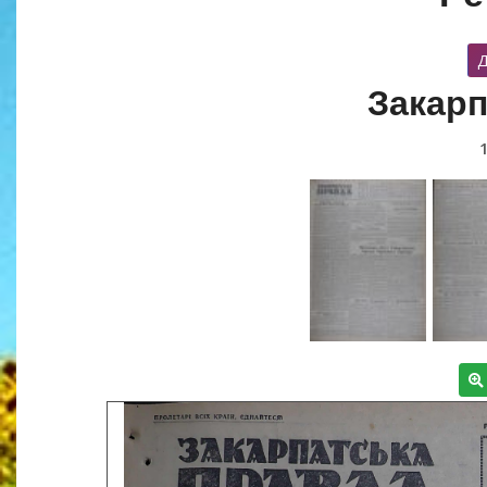
Д
Закарп