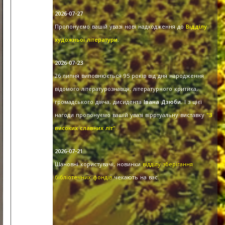
2026-07-27
Пропонуємо вашій увазі нові надходження до
Відділу
художньої літератури
.
2026-07-23
26 липня виповнюється 95 років від дня народження
відомого літературознавця, літературного критика,
громадського діяча, дисидента
Івана Дзюби
. І з цієї
нагоди пропонуємо вашій увазі вірртуальну виставку
"З
високих славних літ".
2026-07-21
Шановні користувачі, новинки
відділу зберігання
бібліотечних фондів
чекають на вас.