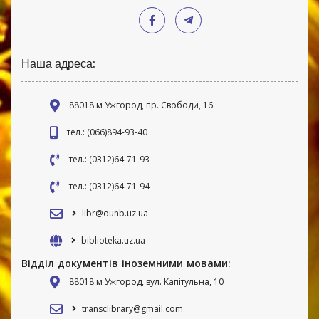
Наша адреса:
88018 м Ужгород, пр. Свободи, 16
тел.: (066)894-93-40
тел.: (0312)64-71-93
тел.: (0312)64-71-94
libr@ounb.uz.ua
biblioteka.uz.ua
Відділ документів іноземними мовами:
88018 м Ужгород, вул. Капітульна, 10
transclibrary@gmail.com