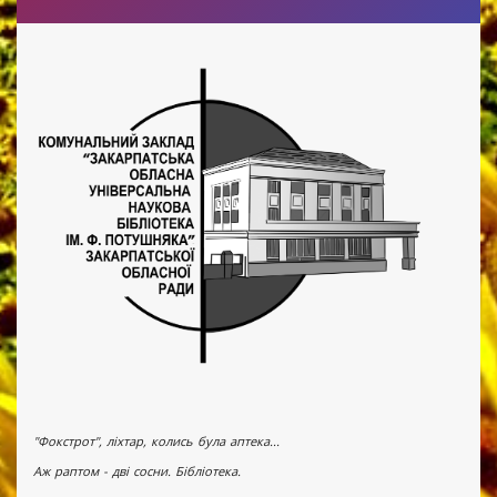
"Фокстрот", ліхтар, колись була аптека...
Аж раптом - дві сосни. Бібліотека.