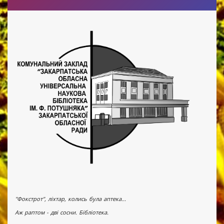
"Фокстрот", ліхтар, колись була аптека...
Аж раптом - дві сосни. Бібліотека.