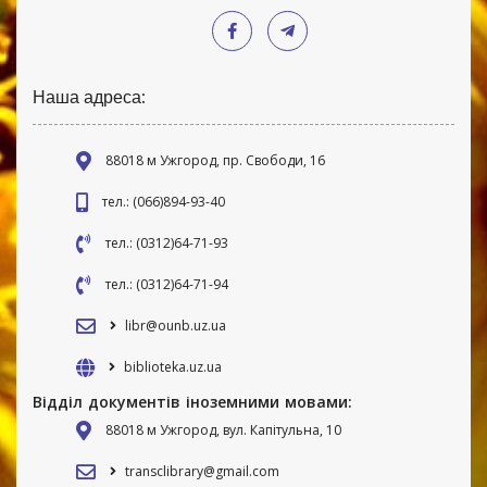
Наша адреса:
88018 м Ужгород, пр. Свободи, 16
тел.: (066)894-93-40
тел.: (0312)64-71-93
тел.: (0312)64-71-94
libr@ounb.uz.ua
biblioteka.uz.ua
Відділ документів іноземними мовами:
88018 м Ужгород, вул. Капітульна, 10
transclibrary@gmail.com