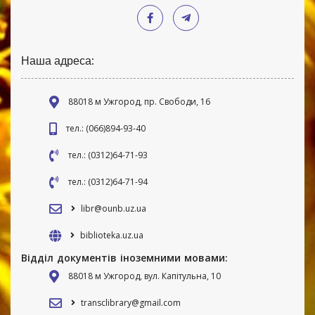
Наша адреса:
88018 м Ужгород, пр. Свободи, 16
тел.: (066)894-93-40
тел.: (0312)64-71-93
тел.: (0312)64-71-94
libr@ounb.uz.ua
biblioteka.uz.ua
Відділ документів іноземними мовами:
88018 м Ужгород, вул. Капітульна, 10
transclibrary@gmail.com