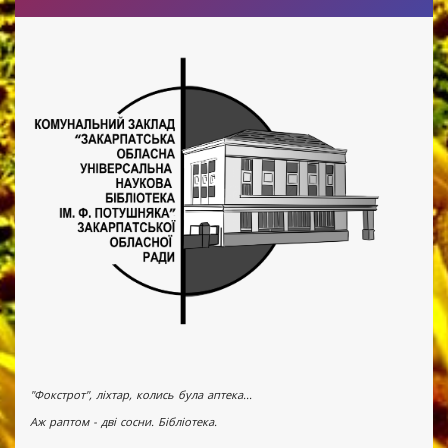
"Фокстрот", ліхтар, колись була аптека...
Аж раптом - дві сосни. Бібліотека.