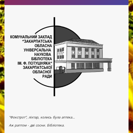
"Фокстрот", ліхтар, колись була аптека...
Аж раптом - дві сосни. Бібліотека.