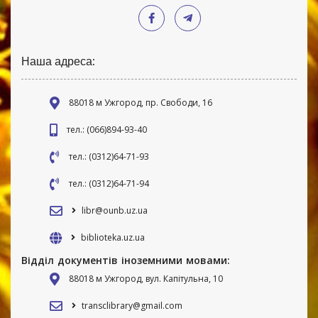
Наша адреса:
88018 м Ужгород, пр. Свободи, 16
тел.: (066)894-93-40
тел.: (0312)64-71-93
тел.: (0312)64-71-94
libr@ounb.uz.ua
biblioteka.uz.ua
Відділ документів іноземними мовами:
88018 м Ужгород, вул. Капітульна, 10
transclibrary@gmail.com