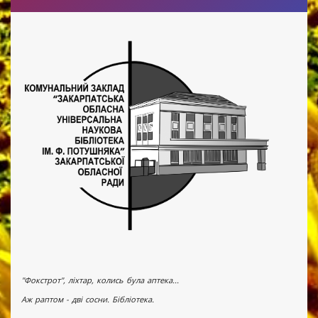
"Фокстрот", ліхтар, колись була аптека...
Аж раптом - дві сосни. Бібліотека.