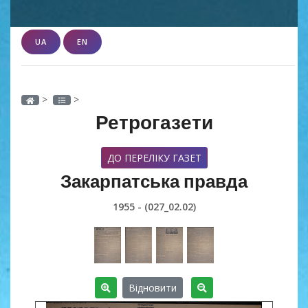
UA
EN
>
>
Ретрогазети
ДО ПЕРЕЛІКУ ГАЗЕТ
Закарпатська правда
1955 - (027_02.02)
Відновити