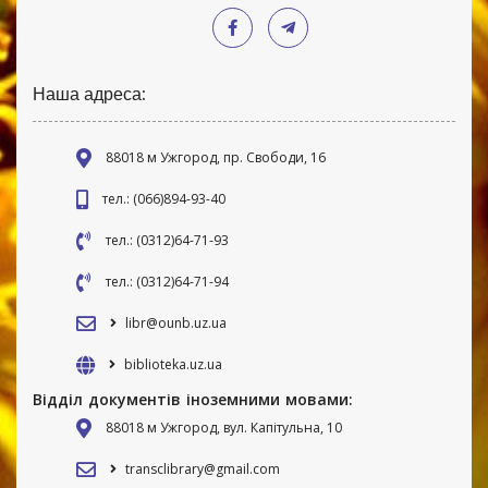
Наша адреса:
88018 м Ужгород, пр. Свободи, 16
тел.: (066)894-93-40
тел.: (0312)64-71-93
тел.: (0312)64-71-94
libr@ounb.uz.ua
biblioteka.uz.ua
Відділ документів іноземними мовами:
88018 м Ужгород, вул. Капітульна, 10
transclibrary@gmail.com