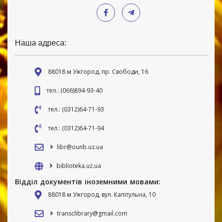
Наша адреса:
88018 м Ужгород, пр. Свободи, 16
тел.: (066)894-93-40
тел.: (0312)64-71-93
тел.: (0312)64-71-94
libr@ounb.uz.ua
biblioteka.uz.ua
Відділ документів іноземними мовами:
88018 м Ужгород, вул. Капітульна, 10
transclibrary@gmail.com