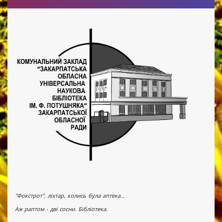
"Фокстрот", ліхтар, колись була аптека...
Аж раптом - дві сосни. Бібліотека.