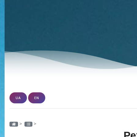
UA
EN
>
>
Ре