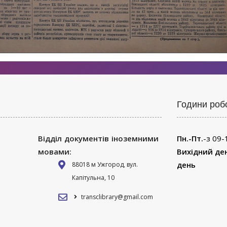
Години роб
Відділ документів іноземними
Пн.-Пт.
-з 09-
мовами:
Вихідний де
день
88018 м Ужгород, вул.
Капітульна, 10
transclibrary@gmail.com