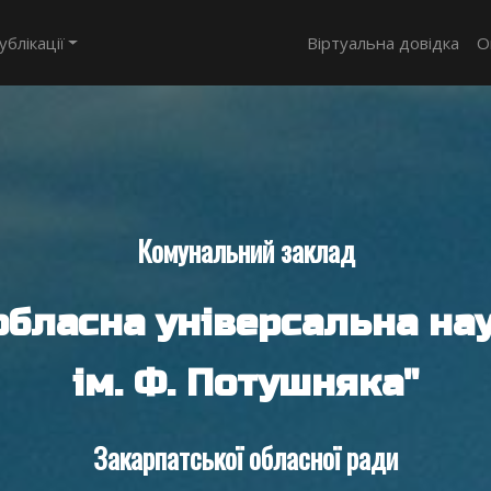
ублікації
Віртуальна довідка
О
Комунальний заклад
обласна універсальна нау
ім. Ф. Потушняка"
Закарпатської обласної ради