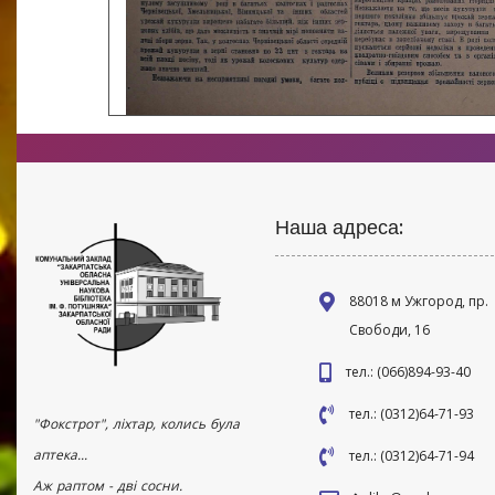
Наша адреса:
88018 м Ужгород, пр.
Свободи, 16
тел.: (066)894-93-40
тел.: (0312)64-71-93
"Фокстрот", ліхтар, колись була
аптека...
тел.: (0312)64-71-94
Аж раптом - дві сосни.