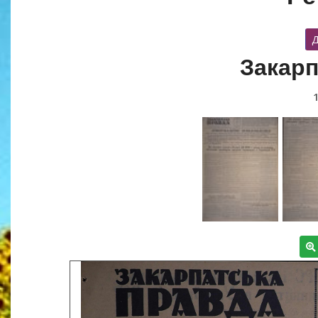
Д
Закарп