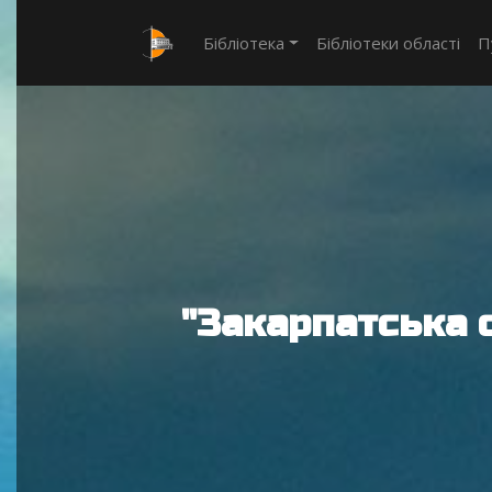
Бібліотека
Бібліотеки області
П
"Закарпатська 