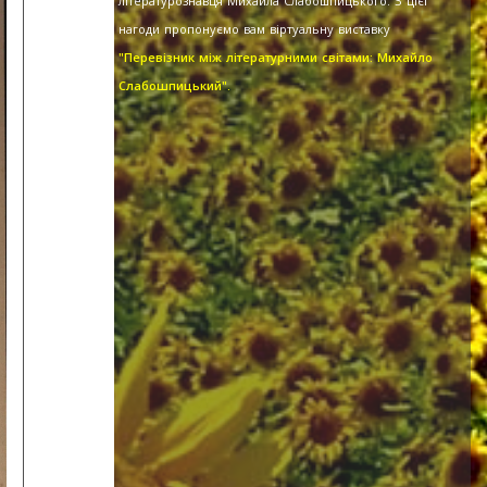
літературознавця Михайла Слабошпицького. З цієї
нагоди пропонуємо вам віртуальну виставку
"Перевізник між літературними світами: Михайло
Слабошпицький".