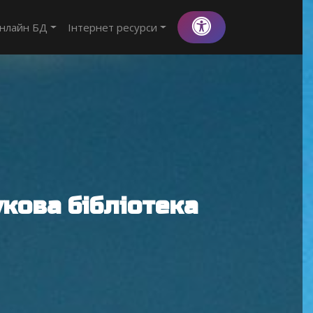
нлайн БД
Інтернет ресурси
кова бібліотека