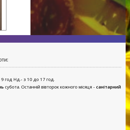
оти:
19 год Нд.- з 10 до 17 год.
нь
субота. Останній вівторок кожного місяця -
санітарний