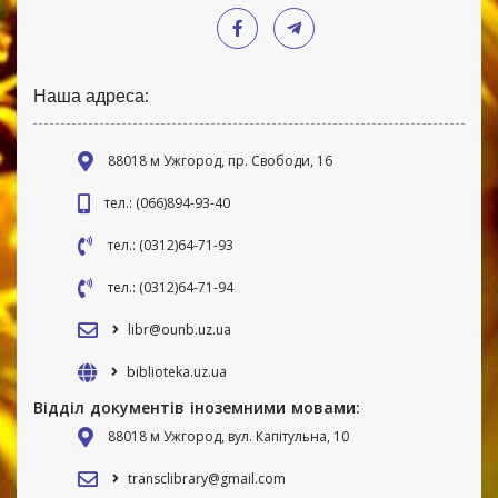
Наша адреса:
88018 м Ужгород, пр. Свободи, 16
тел.: (066)894-93-40
тел.: (0312)64-71-93
тел.: (0312)64-71-94
libr@ounb.uz.ua
biblioteka.uz.ua
Відділ документів іноземними мовами:
88018 м Ужгород, вул. Капітульна, 10
transclibrary@gmail.com