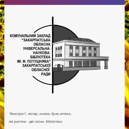
"Фокстрот", ліхтар, колись була аптека...
Аж раптом - дві сосни. Бібліотека.