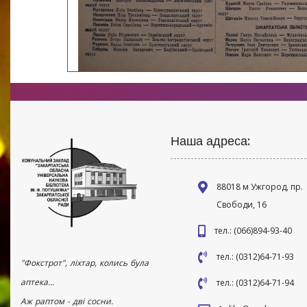
Наша адреса:
88018 м Ужгород, пр.
Свободи, 16
тел.: (066)894-93-40
тел.: (0312)64-71-93
"Фокстрот", ліхтар, колись була
аптека...
тел.: (0312)64-71-94
Аж раптом - дві сосни.