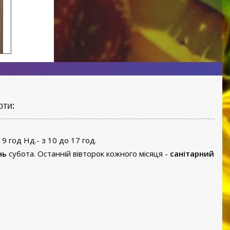
оти:
19 год Нд.- з 10 до 17 год.
нь
субота. Останній вівторок кожного місяця -
санітарний