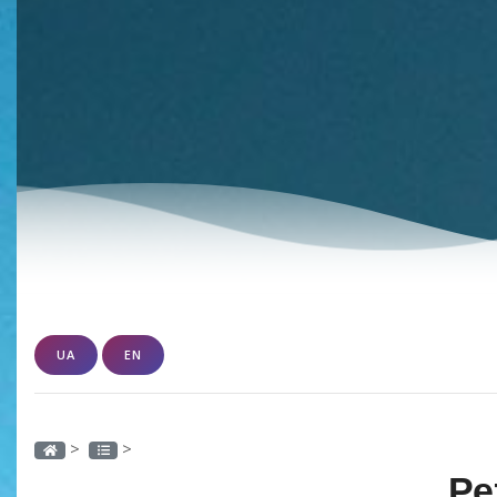
UA
EN
>
>
Ре