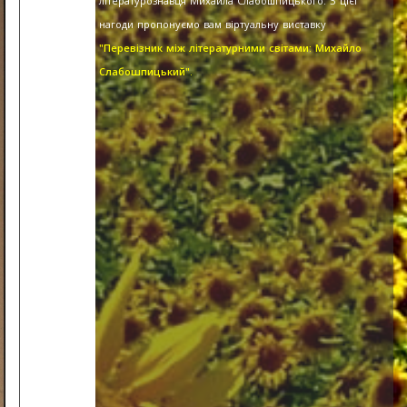
літературознавця Михайла Слабошпицького. З цієї
нагоди пропонуємо вам віртуальну виставку
"Перевізник між літературними світами: Михайло
Слабошпицький".