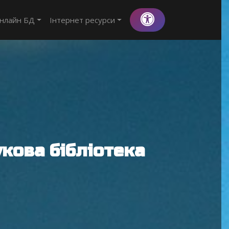
нлайн БД
Інтернет ресурси
кова бібліотека