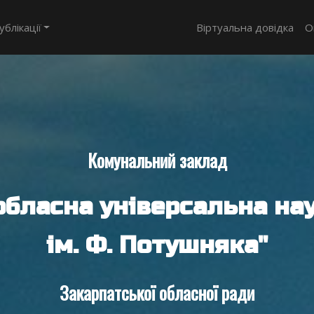
ублікації
Віртуальна довідка
О
Комунальний заклад
обласна універсальна нау
ім. Ф. Потушняка"
Закарпатської обласної ради