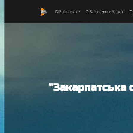
Бібліотека
Бібліотеки області
П
"Закарпатська 