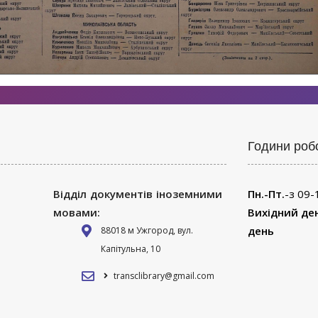
Години роб
Відділ документів іноземними
Пн.-Пт.
-з 09-
мовами:
Вихідний де
день
88018 м Ужгород, вул.
Капітульна, 10
transclibrary@gmail.com