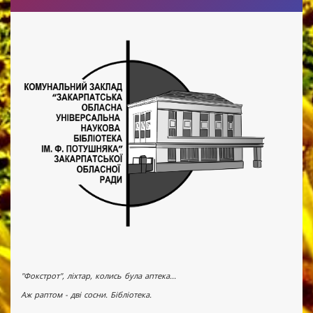
"Фокстрот", ліхтар, колись була аптека...
Аж раптом - дві сосни. Бібліотека.