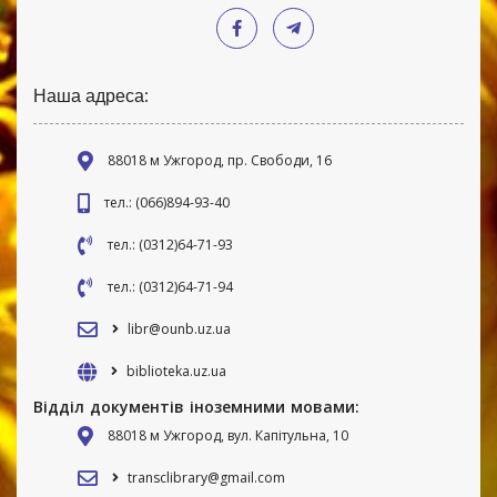
Наша адреса:
88018 м Ужгород, пр. Свободи, 16
тел.: (066)894-93-40
тел.: (0312)64-71-93
тел.: (0312)64-71-94
libr@ounb.uz.ua
biblioteka.uz.ua
Відділ документів іноземними мовами:
88018 м Ужгород, вул. Капітульна, 10
transclibrary@gmail.com