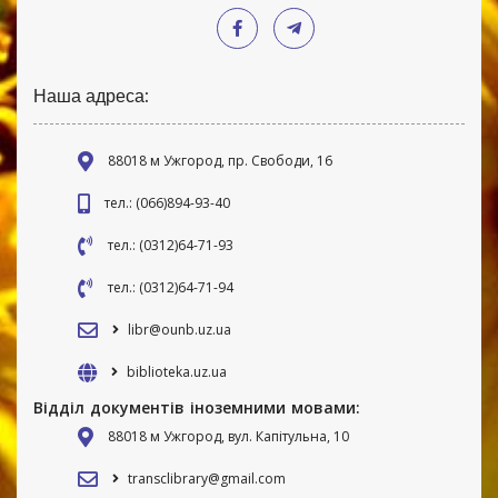
Наша адреса:
88018 м Ужгород, пр. Свободи, 16
тел.: (066)894-93-40
тел.: (0312)64-71-93
тел.: (0312)64-71-94
libr@ounb.uz.ua
biblioteka.uz.ua
Відділ документів іноземними мовами:
88018 м Ужгород, вул. Капітульна, 10
transclibrary@gmail.com