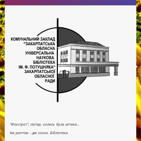
"Фокстрот", ліхтар, колись була аптека...
Аж раптом - дві сосни. Бібліотека.