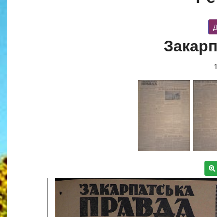
Д
Закарп