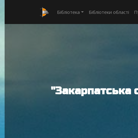
Бібліотека
Бібліотеки області
П
"Закарпатська 