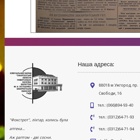
Наша адреса:
88018 м Ужгород, пр.
Свободи, 16
тел.: (066)894-93-40
тел.: (0312)64-71-93
"Фокстрот", ліхтар, колись була
аптека...
тел.: (0312)64-71-94
Аж раптом - дві сосни.