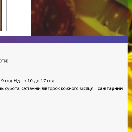
оти:
19 год Нд.- з 10 до 17 год.
нь
субота. Останній вівторок кожного місяця -
санітарний