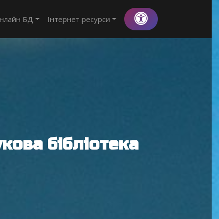
нлайн БД
Інтернет ресурси
кова бібліотека