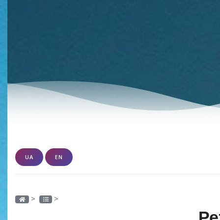
UA
EN
>
>
Ре