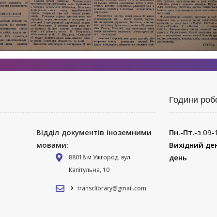
Години роб
Відділ документів іноземними
Пн.-Пт.
-з 09-
мовами:
Вихідний де
день
88018 м Ужгород, вул.
Капітульна, 10
transclibrary@gmail.com