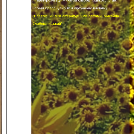
літературознавця Михайла Слабошпицького. З цієї
нагоди пропонуємо вам віртуальну виставку
"Перевізник між літературними світами: Михайло
Слабошпицький".