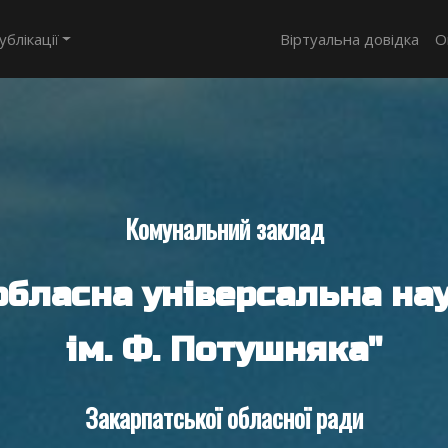
ублікації
Віртуальна довідка
О
Комунальний заклад
обласна універсальна нау
ім. Ф. Потушняка"
Закарпатської обласної ради