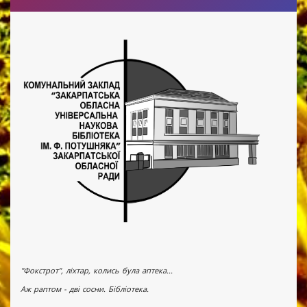
"Фокстрот", ліхтар, колись була аптека...
Аж раптом - дві сосни. Бібліотека.