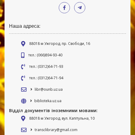
Наша адреса:
88018 м Ужгород, пр. Свободи, 16
тел.: (066)894-93-40
тел.: (0312)64-71-93
тел.: (0312)64-71-94
libr@ounb.uz.ua
biblioteka.uz.ua
Відділ документів іноземними мовами:
88018 м Ужгород, вул. Капітульна, 10
transclibrary@gmail.com