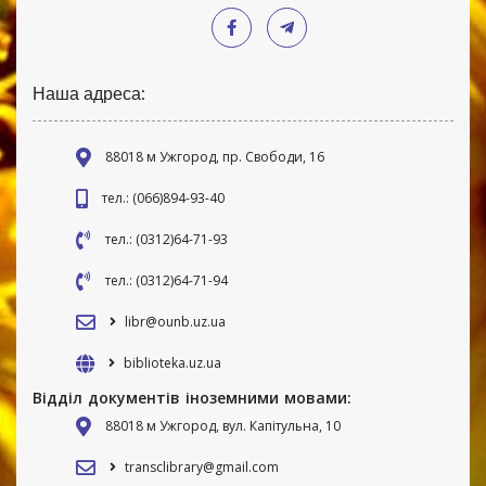
Наша адреса:
88018 м Ужгород, пр. Свободи, 16
тел.: (066)894-93-40
тел.: (0312)64-71-93
тел.: (0312)64-71-94
libr@ounb.uz.ua
biblioteka.uz.ua
Відділ документів іноземними мовами:
88018 м Ужгород, вул. Капітульна, 10
transclibrary@gmail.com