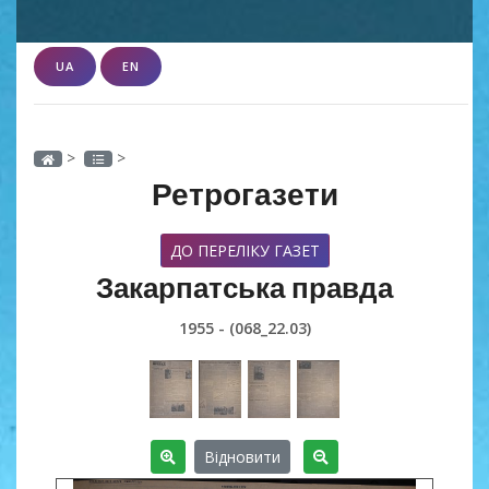
UA
EN
>
>
Ретрогазети
ДО ПЕРЕЛІКУ ГАЗЕТ
Закарпатська правда
1955 - (068_22.03)
Відновити