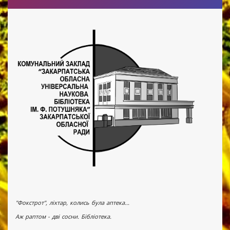
"Фокстрот", ліхтар, колись була аптека...
Аж раптом - дві сосни. Бібліотека.