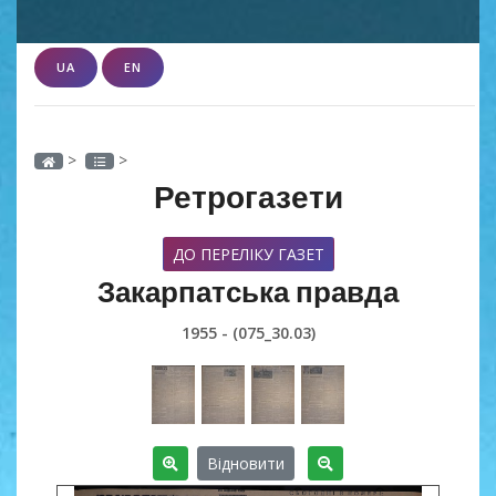
UA
EN
>
>
Ретрогазети
ДО ПЕРЕЛІКУ ГАЗЕТ
Закарпатська правда
1955 - (075_30.03)
Відновити