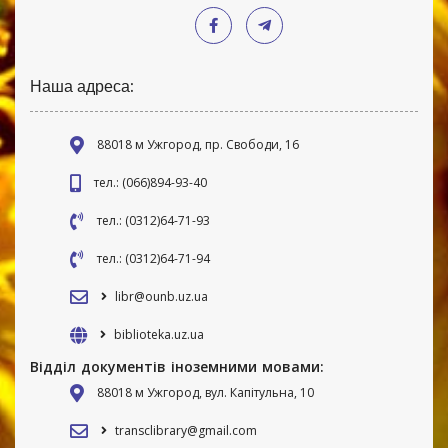
Наша адреса:
88018 м Ужгород, пр. Свободи, 16
тел.: (066)894-93-40
тел.: (0312)64-71-93
тел.: (0312)64-71-94
libr@ounb.uz.ua
biblioteka.uz.ua
Відділ документів іноземними мовами:
88018 м Ужгород, вул. Капітульна, 10
transclibrary@gmail.com