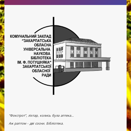
"Фокстрот", ліхтар, колись була аптека...
Аж раптом - дві сосни. Бібліотека.