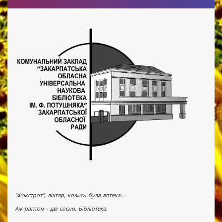
"Фокстрот", ліхтар, колись була аптека...
Аж раптом - дві сосни. Бібліотека.