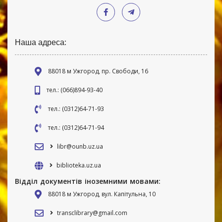
Наша адреса:
88018 м Ужгород, пр. Свободи, 16
тел.: (066)894-93-40
тел.: (0312)64-71-93
тел.: (0312)64-71-94
libr@ounb.uz.ua
biblioteka.uz.ua
Відділ документів іноземними мовами:
88018 м Ужгород, вул. Капітульна, 10
transclibrary@gmail.com