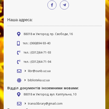
Наша адреса:
88018 м Ужгород, пр. Свободи, 16
тел.: (066)894-93-40
тел.: (0312)64-71-93
тел.: (0312)64-71-94
libr@ounb.uz.ua
biblioteka.uz.ua
Відділ документів іноземними мовами:
88018 м Ужгород, вул. Капітульна, 10
transclibrary@gmail.com