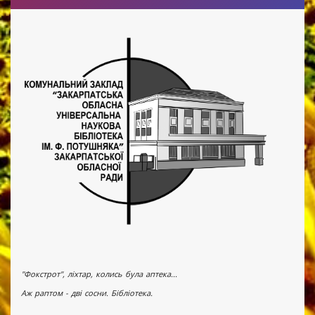
"Фокстрот", ліхтар, колись була аптека...
Аж раптом - дві сосни. Бібліотека.