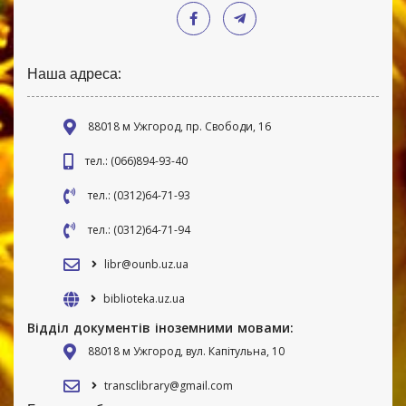
Наша адреса:
88018 м Ужгород, пр. Свободи, 16
тел.: (066)894-93-40
тел.: (0312)64-71-93
тел.: (0312)64-71-94
libr@ounb.uz.ua
biblioteka.uz.ua
Відділ документів іноземними мовами:
88018 м Ужгород, вул. Капітульна, 10
transclibrary@gmail.com