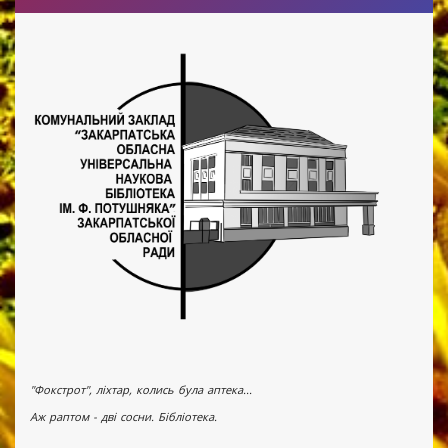
"Фокстрот", ліхтар, колись була аптека...
Аж раптом - дві сосни. Бібліотека.