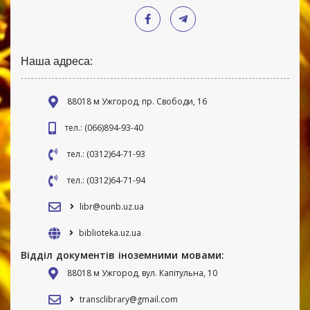
Наша адреса:
88018 м Ужгород, пр. Свободи, 16
тел.: (066)894-93-40
тел.: (0312)64-71-93
тел.: (0312)64-71-94
libr@ounb.uz.ua
biblioteka.uz.ua
Відділ документів іноземними мовами:
88018 м Ужгород, вул. Капітульна, 10
transclibrary@gmail.com