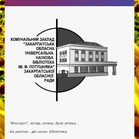
"Фокстрот", ліхтар, колись була аптека...
Аж раптом - дві сосни. Бібліотека.