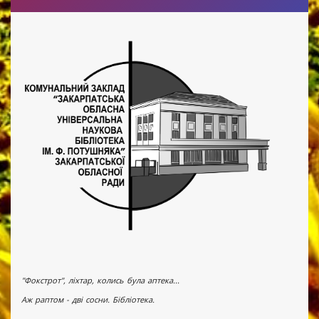
"Фокстрот", ліхтар, колись була аптека...
Аж раптом - дві сосни. Бібліотека.