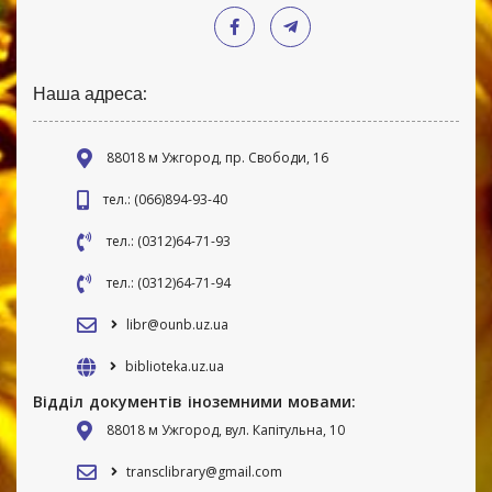
Наша адреса:
88018 м Ужгород, пр. Свободи, 16
тел.: (066)894-93-40
тел.: (0312)64-71-93
тел.: (0312)64-71-94
libr@ounb.uz.ua
biblioteka.uz.ua
Відділ документів іноземними мовами:
88018 м Ужгород, вул. Капітульна, 10
transclibrary@gmail.com