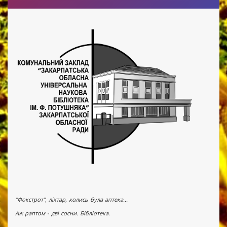
"Фокстрот", ліхтар, колись була аптека...
Аж раптом - дві сосни. Бібліотека.