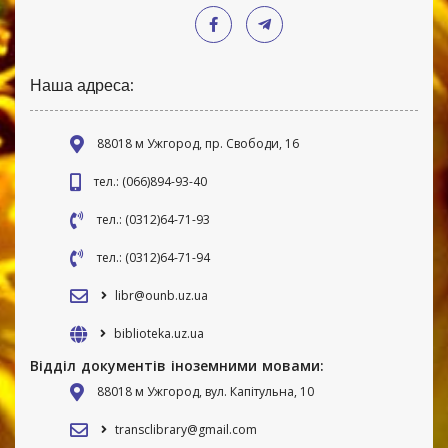
Наша адреса:
88018 м Ужгород, пр. Свободи, 16
тел.: (066)894-93-40
тел.: (0312)64-71-93
тел.: (0312)64-71-94
libr@ounb.uz.ua
biblioteka.uz.ua
Відділ документів іноземними мовами:
88018 м Ужгород, вул. Капітульна, 10
transclibrary@gmail.com