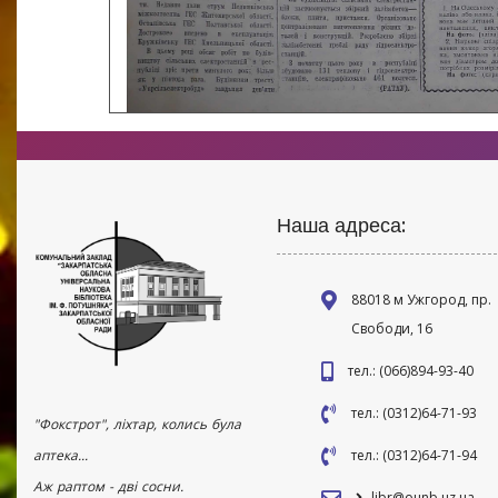
Наша адреса:
88018 м Ужгород, пр.
Свободи, 16
тел.: (066)894-93-40
тел.: (0312)64-71-93
"Фокстрот", ліхтар, колись була
аптека...
тел.: (0312)64-71-94
Аж раптом - дві сосни.
libr@ounb.uz.ua