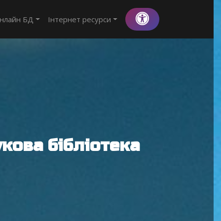
нлайн БД
Інтернет ресурси
кова бібліотека