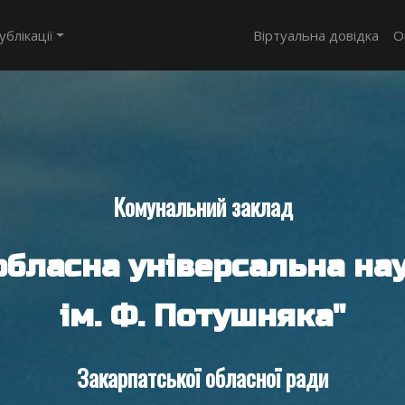
ублікації
Віртуальна довідка
О
Комунальний заклад
обласна універсальна нау
ім. Ф. Потушняка"
Закарпатської обласної ради