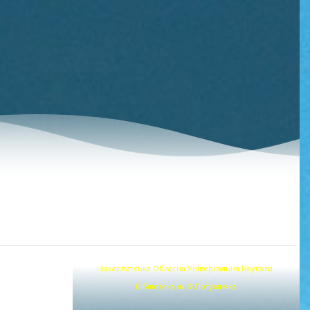
Закарпатська Обласна Універсальна Наукова
Бібліотека ім.Ф.Потушняка