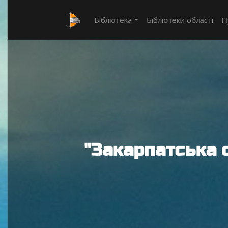
Бібліотека
Бібліотеки області
П
"Закарпатська 