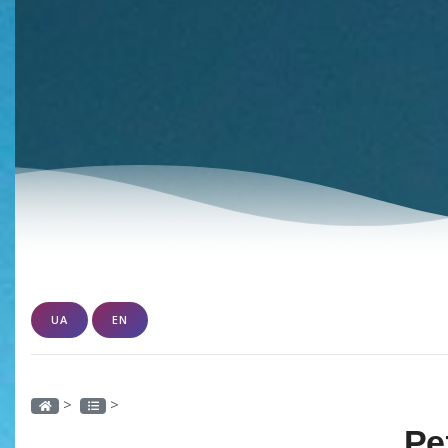
UA
EN
>
>
Ре