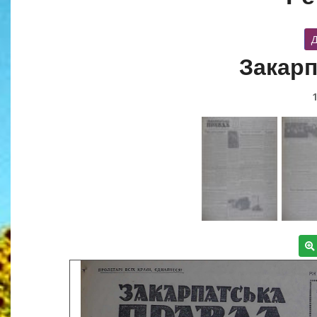
Д
Закарп