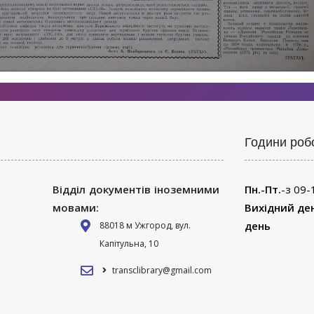
Години роб
Відділ документів іноземними
Пн.-Пт.
-з 09-
мовами:
Вихідний де
день
88018 м Ужгород, вул.
Капітульна, 10
transclibrary@gmail.com