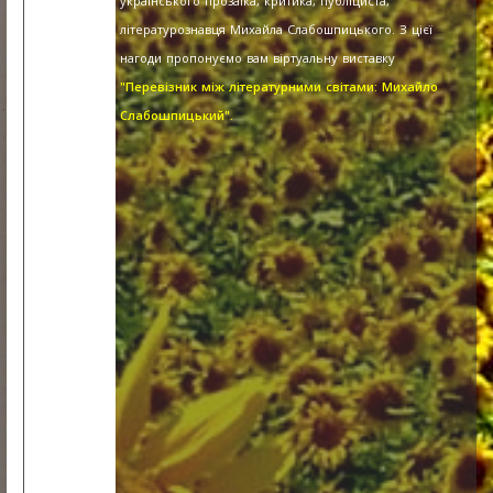
українського прозаїка, критика, публіциста,
літературознавця Михайла Слабошпицького. З цієї
нагоди пропонуємо вам віртуальну виставку
"Перевізник між літературними світами: Михайло
Слабошпицький".