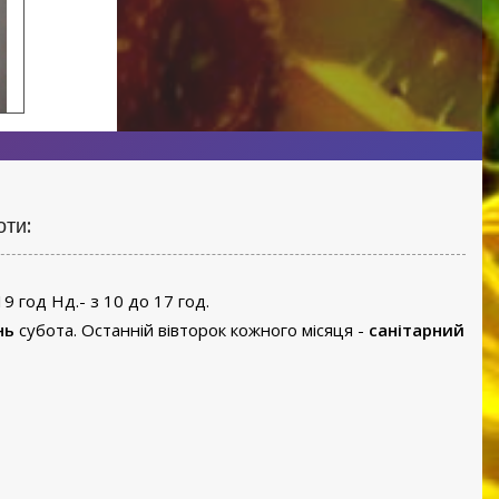
оти:
19 год Нд.- з 10 до 17 год.
нь
субота. Останній вівторок кожного місяця -
санітарний