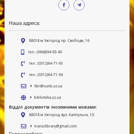
Наша адреса:
88018 м Ужгород, пр. Свободи, 16
тел.: (066)894-93-40
тел.: (0312)64-71-93
тел.: (0312)64-71-94
libr@ounb.uz.ua
biblioteka.uz.ua
Відділ документів іноземними мовами:
88018 м Ужгород, вул. Капітульна, 10
transclibrary@gmail.com