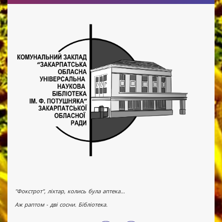
"Фокстрот", ліхтар, колись була аптека...
Аж раптом - дві сосни. Бібліотека.