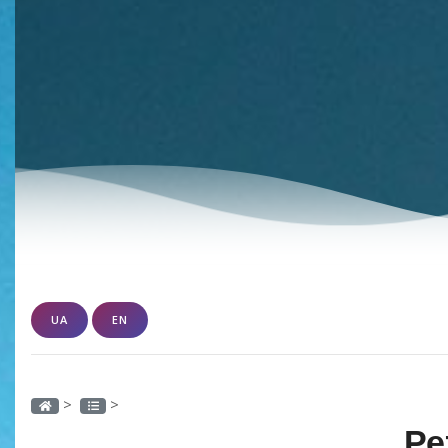
UA
EN
>
>
Ре