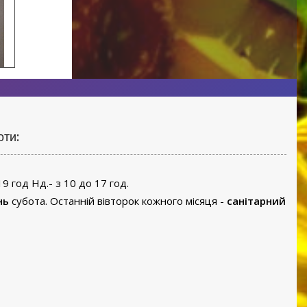
оти:
19 год Нд.- з 10 до 17 год.
нь
субота. Останній вівторок кожного місяця -
санітарний