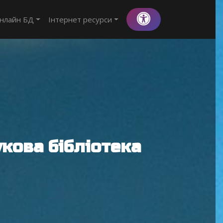
нлайн БД
Інтернет ресурси
кова бібліотека