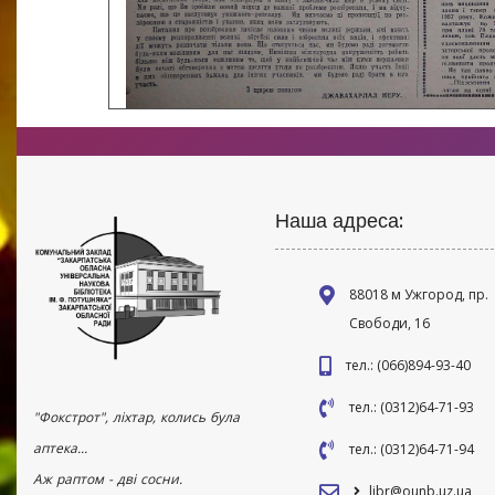
Наша адреса:
88018 м Ужгород, пр.
Свободи, 16
тел.: (066)894-93-40
тел.: (0312)64-71-93
"Фокстрот", ліхтар, колись була
аптека...
тел.: (0312)64-71-94
Аж раптом - дві сосни.
libr@ounb.uz.ua