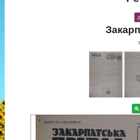
Д
Закарп