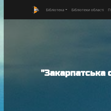
Бібліотека
Бібліотеки області
П
"Закарпатська 