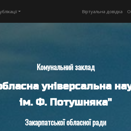
ублікації
Віртуальна довідка
О
Комунальний заклад
обласна універсальна нау
ім. Ф. Потушняка"
Закарпатської обласної ради