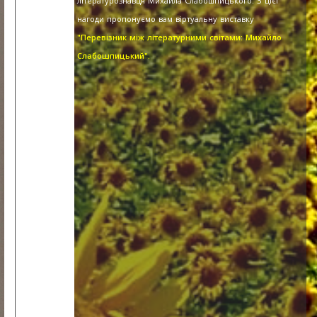
літературознавця Михайла Слабошпицького. З цієї
нагоди пропонуємо вам віртуальну виставку
"Перевізник між літературними світами: Михайло
Слабошпицький".