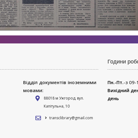
Години роб
Відділ документів іноземними
Пн.-Пт.
-з 09-
мовами:
Вихідний де
день
88018 м Ужгород, вул.
Капітульна, 10
transclibrary@gmail.com