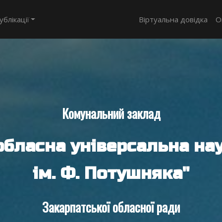
ублікації
Віртуальна довідка
О
Комунальний заклад
обласна універсальна нау
ім. Ф. Потушняка"
Закарпатської обласної ради