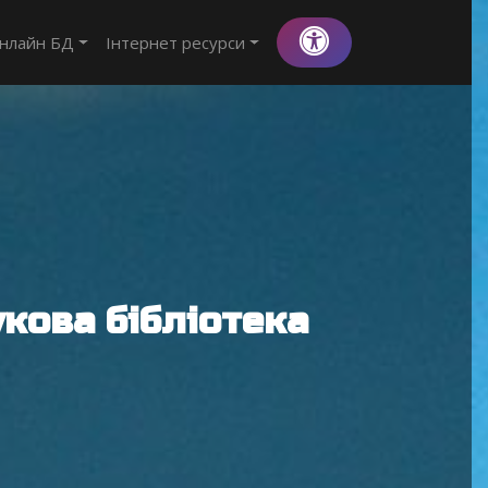
нлайн БД
Інтернет ресурси
кова бібліотека