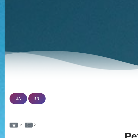
UA
EN
>
>
Ре