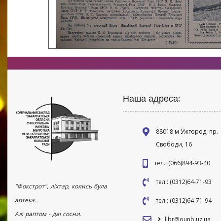
Наша адреса:
88018 м Ужгород, пр.
Свободи, 16
тел.: (066)894-93-40
тел.: (0312)64-71-93
"Фокстрот", ліхтар, колись була
аптека...
тел.: (0312)64-71-94
Аж раптом - дві сосни.
libr@ounb.uz.ua