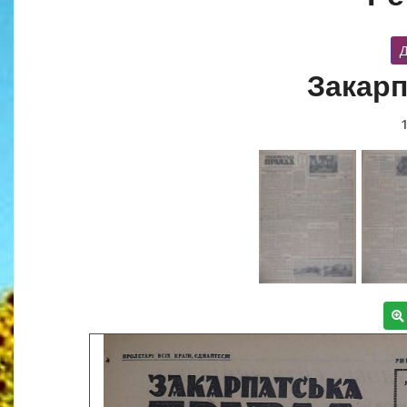
Д
Закарп