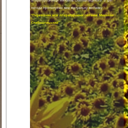
літературознавця Михайла Слабошпицького. З цієї
нагоди пропонуємо вам віртуальну виставку
"Перевізник між літературними світами: Михайло
Слабошпицький".