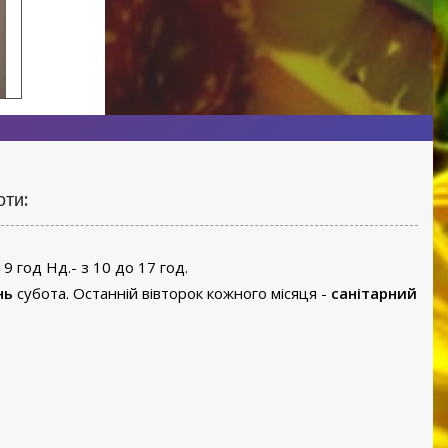
оти:
19 год Нд.- з 10 до 17 год.
нь
субота. Останній вівторок кожного місяця -
санітарний