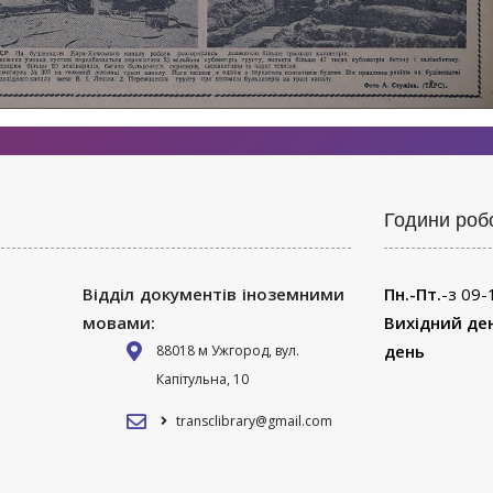
Години роб
Відділ документів іноземними
Пн.-Пт.
-з 09-
мовами:
Вихідний де
день
88018 м Ужгород, вул.
Капітульна, 10
transclibrary@gmail.com