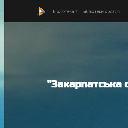
Бібліотека
Бібліотеки області
П
"Закарпатська 