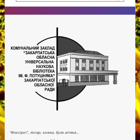
"Фокстрот", ліхтар, колись була аптека...