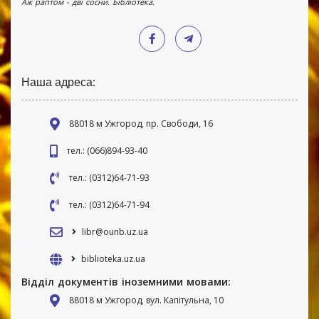
Аж раптом - дві сосни. Бібліотека.
Наша адреса:
88018 м Ужгород, пр. Свободи, 16
тел.: (066)894-93-40
тел.: (0312)64-71-93
тел.: (0312)64-71-94
libr@ounb.uz.ua
biblioteka.uz.ua
Відділ документів іноземними мовами:
88018 м Ужгород, вул. Капітульна, 10