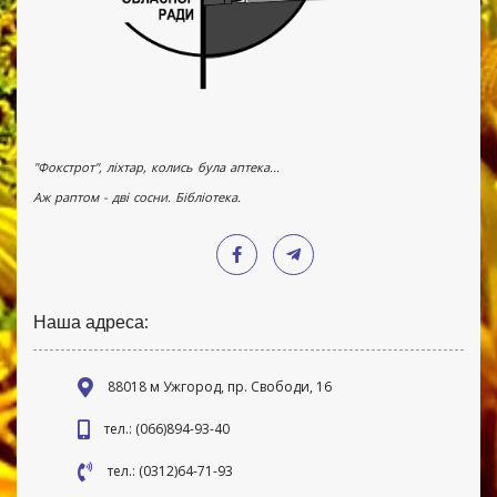
"Фокстрот", ліхтар, колись була аптека...
Аж раптом - дві сосни. Бібліотека.
Наша адреса:
88018 м Ужгород, пр. Свободи, 16
тел.: (066)894-93-40
тел.: (0312)64-71-93