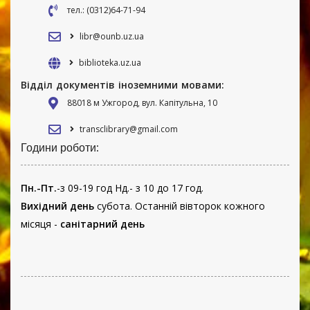
тел.: (0312)64-71-94
libr@ounb.uz.ua
biblioteka.uz.ua
Відділ документів іноземними мовами:
88018 м Ужгород, вул. Капітульна, 10
transclibrary@gmail.com
Години роботи:
Пн.-Пт.
-з 09-19 год Нд.- з 10 до 17 год.
Вихідний день
субота. Останній вівторок кожного
місяця -
санітарний день