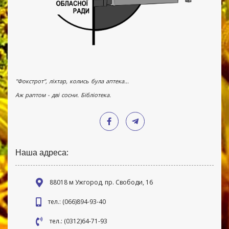
"Фокстрот", ліхтар, колись була аптека...
Аж раптом - дві сосни. Бібліотека.
Наша адреса:
88018 м Ужгород, пр. Свободи, 16
тел.: (066)894-93-40
тел.: (0312)64-71-93