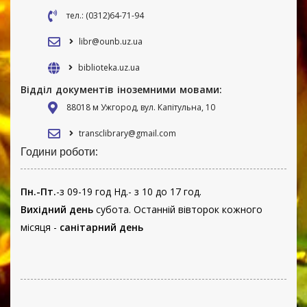
тел.: (0312)64-71-94
libr@ounb.uz.ua
biblioteka.uz.ua
Відділ документів іноземними мовами:
88018 м Ужгород, вул. Капітульна, 10
transclibrary@gmail.com
Години роботи:
Пн.-Пт.
-з 09-19 год Нд.- з 10 до 17 год.
Вихідний день
субота. Останній вівторок кожного
місяця -
санітарний день