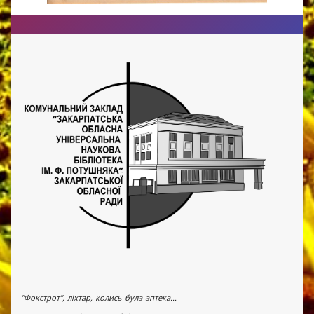
"Фокстрот", ліхтар, колись була аптека...