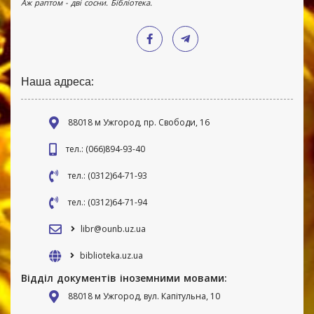
Аж раптом - дві сосни. Бібліотека.
Наша адреса:
88018 м Ужгород, пр. Свободи, 16
тел.: (066)894-93-40
тел.: (0312)64-71-93
тел.: (0312)64-71-94
libr@ounb.uz.ua
biblioteka.uz.ua
Відділ документів іноземними мовами:
88018 м Ужгород, вул. Капітульна, 10