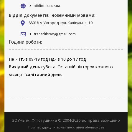
biblioteka.uz.ua
Відділ документів іноземними мовами:
88018 м Ужгород, вул. Капітульна, 10
transclibrary@gmail.com
Години роботи:
Пн.-Пт.
-з 09-19 год Нд.- з 10 до 17 год.
Вихідний день
субота. Останній вівторок кожного
місяця -
санітарний день
ЗОУНБ ім. Ф.Потушняка © 2004-2026 всі права захищено
При передруці інтернет посилання обов’язкове