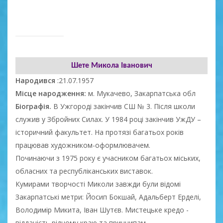
Шете Микола Іванович
Народився
:21.07.1957
Місце народження:
м. Мукачево, Закарпатська обл
Біографія.
В Ужгороді закінчив СШ № 3. Після школи
служив у Збройних Силах. У 1984 році закінчив УжДУ –
історичний факультет. На протязі багатьох років
працював художником-оформлювачем.
Починаючи з 1975 року є учасником багатьох міських,
обласних та республіканських виставок.
Кумирами творчості Миколи завжди були відомі
Закарпатські метри: Йосип Бокшай, Адальберт Ерделі,
Володимір Микита, Іван Шутєв. Мистецьке кредо -
відданість рідному краю та принципам