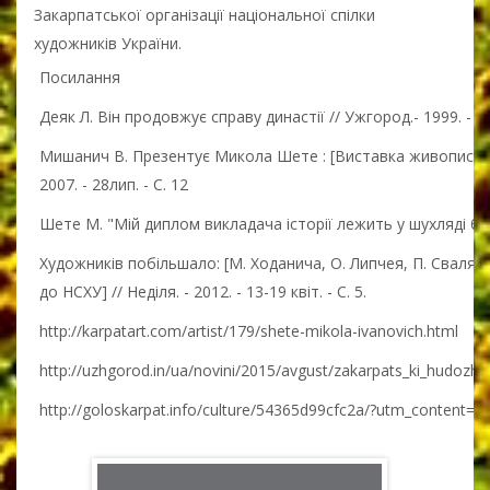
Закарпатської організації національної спілки
художників України.
Посилання
Деяк Л. Він продовжує справу династії // Ужгород.- 1999. - 1
Мишанич В. Презентує Микола Шете : [Виставка живопису в 
2007. - 28лип. - С. 12
Шете М. "Мій диплом викладача історії лежить у шухляді без 
Художників побільшало: [М. Ходанича, О. Липчея, П. Сваляв
до НСХУ] // Неділя. - 2012. - 13-19 квіт. - С. 5.
http://karpatart.com/artist/179/shete-mikola-ivanovich.html
http://uzhgorod.in/ua/novini/2015/avgust/zakarpats_ki_hudozhn
http://goloskarpat.info/culture/54365d99cfc2a/?utm_content=