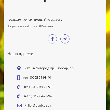
"Фокстрот", ліхтар, колись була аптека...
Аж раптом - дві сосни. Бібліотека.
Наша адреса:
88018 м Ужгород, пр. Свободи, 16
тел.: (066)894-93-40
тел.: (0312)64-71-93
тел.: (0312)64-71-94
libr@ounb.uz.ua