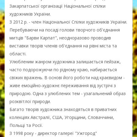
Закарпатської організації Національної спілки
художників України.
З 2012 р. - член Національної Спілки художників України.
Перебуваючи на посаді голови творчого об'єднання
митців "Барви Карпат", неодноразово проводив
виставки творів членів об'єднання на рівні міста та
області.
Улюбленим жанром художника залишається пейзаж,
часто подорожуючи по рідному краю, набирається
свіжих вражень. В основі його роботи над краєвидом -
живе емоційно-художнє переживання від зустрічі з
природою. Одна з улюблених тем - узагальнений образ
розквітлої природи.
Багато творів художника знаходяться в приватних
колекціях Австралії, США, Угорщини, Словаччини,
Польщі та Росії.
З 1998 року - директор галереї "Ужгород"