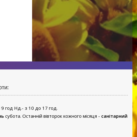
без назви
оти:
19 год Нд.- з 10 до 17 год.
нь
субота. Останній вівторок кожного місяця -
санітарний