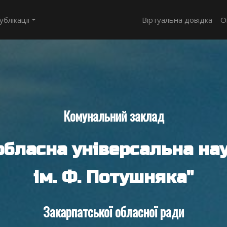
ублікації
Віртуальна довідка
О
Комунальний заклад
обласна універсальна нау
ім. Ф. Потушняка"
Закарпатської обласної ради