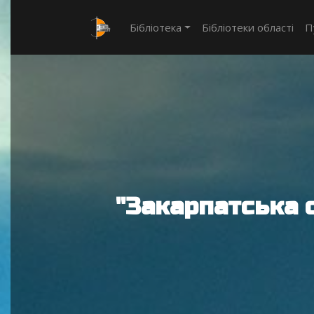
Бібліотека
Бібліотеки області
П
"Закарпатська 