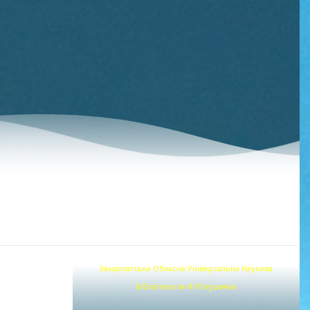
Закарпатська Обласна Універсальна Наукова
Бібліотека ім.Ф.Потушняка