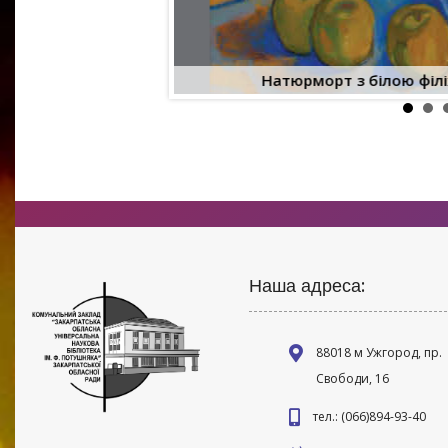
рил
Натюрморт з білою філ
Наша адреса:
88018 м Ужгород, пр.
Свободи, 16
тел.: (066)894-93-40