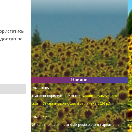
користатись
доступ всі
Новини
2026-08-06
Шановні користувачі, для вас
"Хроніка культурного
життя Закарпатської області за липень 2026 р."
.
2026-07-27
28 липня виповнилося б 80 років від дня народження