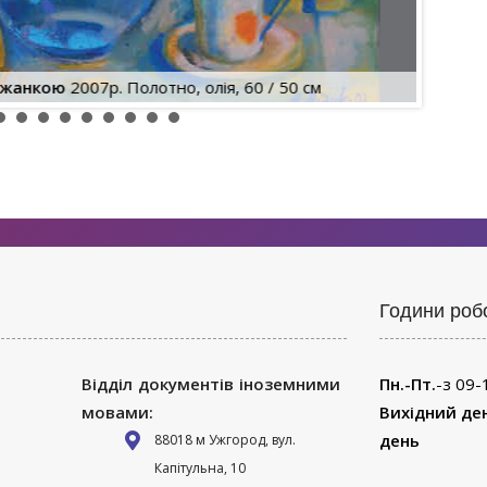
іжанкою
2007р. Полотно, олія, 60 / 50 см
Години роб
Відділ документів іноземними
Пн.-Пт.
-з 09-
мовами:
Вихідний де
день
88018 м Ужгород, вул.
Капітульна, 10