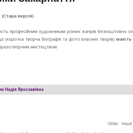
(Стара версія)
ість професійним художникам різних жанрів безкоштовно с
ї (коротка творча біографія та фото власних творів)
мають 
образотворчим мистецтвом.
ик Надія Ярославівна
Опис
Інше