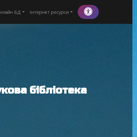
нлайн БД
Інтернет ресурси
кова бібліотека