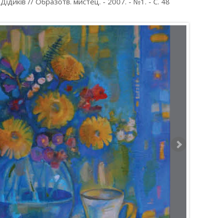
диків // Образотв. мистец. - 2007. - №1. - С. 48