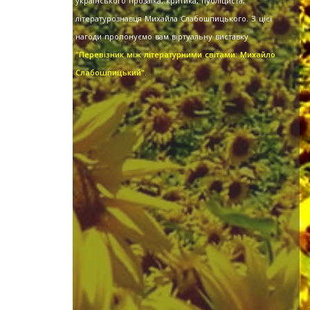
українського прозаїка, критика, публіциста,
літературознавця Михайла Слабошпицького. З цієї
нагоди пропонуємо вам віртуальну виставку
"Перевізник між літературними світами: Михайло
Слабошпицький".