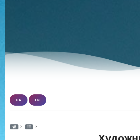
UA
EN
>
>
Художн