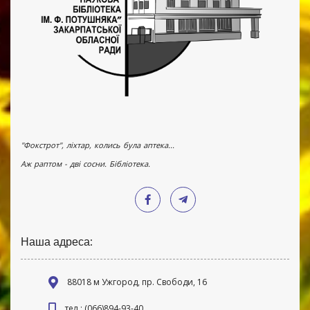
"Фокстрот", ліхтар, колись була аптека...
Аж раптом - дві сосни. Бібліотека.
Наша адреса:
88018 м Ужгород, пр. Свободи, 16
тел.: (066)894-93-40