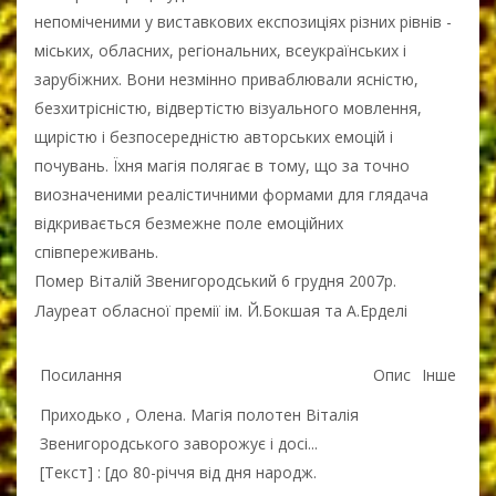
непоміченими у виставкових експозиціях різних рівнів -
міських, обласних, регіональних, всеукраїнських і
зарубіжних. Вони незмінно приваблювали ясністю,
безхитрісністю, відвертістю візуального мовлення,
щирістю і безпосередністю авторських емоцій і
почувань. Їхня магія полягає в тому, що за точно
виозначеними реалістичними формами для глядача
відкривається безмежне поле емоційних
співпереживань.
Помер Віталій Звенигородський 6 грудня 2007р.
Лауреат обласної премії ім. Й.Бокшая та А.Ерделі
Посилання
Опис
Інше
Приходько , Олена. Магія полотен Віталія
Звенигородського заворожує і досі...
[Текст] : [до 80-річчя від дня народж.