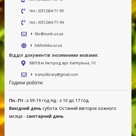
тел.: (0312)64-71-93
тел.: (0312)64-71-94
libr@ounb.uz.ua
biblioteka.uz.ua
Відділ документів іноземними мовами:
88018 м Ужгород, вул. Капітульна, 10
transclibrary@gmail.com
Години роботи:
Пн.-Пт.
-з 09-19 год Нд.- з 10 до 17 год.
Вихідний день
субота. Останній вівторок кожного
місяця -
санітарний день