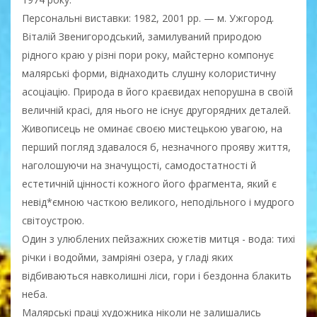
Персональні виставки: 1982, 2001 pp. — м. Ужгород.
Віталій Звенигородський, замилуваний природою
рідного краю у різні пори року, майстерно компонує
малярські форми, віднаходить слушну колористичну
асоціацію. Природа в його краєвидах непорушна в своїй
величній красі, для нього не існує другорядних деталей.
Живописець не оминає своєю мистецькою увагою, на
перший погляд здавалося б, незначного прояву життя,
наголошуючи на значущості, самодостатності й
естетичній цінності кожного його фрагмента, який є
невід*ємною часткою великого, неподільного і мудрого
світоустрою.
Один з улюблених пейзажних сюжетів митця - вода: тихі
річки і водойми, замріяні озера, у гладі яких
відбиваються навколишні ліси, гори і бездонна блакить
неба.
Малярські праці художника ніколи не залишались