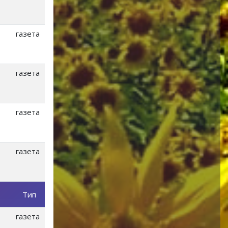
газета
газета
газета
газета
Тип
газета