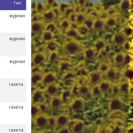
Тип
журнал
журнал
журнал
газета
газета
газета