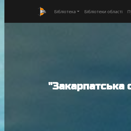
Бібліотека
Бібліотеки області
П
"Закарпатська 