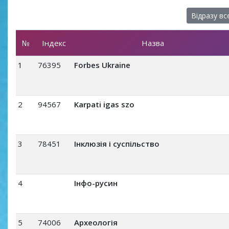
Відразу вс
№
Індекс
Назва
1
76395
Forbes Ukraine
2
94567
Karpati igas szo
3
78451
Інклюзія і суспільство
4
Інфо-русин
5
74006
Археологія