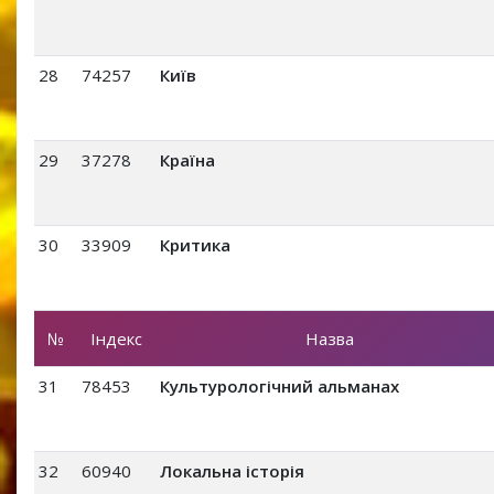
28
74257
Київ
29
37278
Країна
30
33909
Критика
№
Індекс
Назва
31
78453
Культурологічний альманах
32
60940
Локальна історія