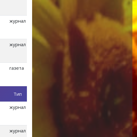
журнал
журнал
газета
Тип
журнал
журнал