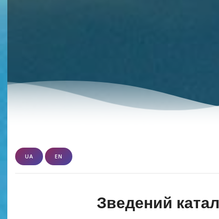
UA
EN
Зведений катал