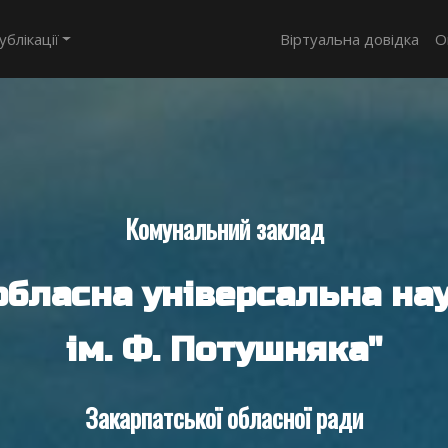
ублікації
Віртуальна довідка
О
Комунальний заклад
обласна універсальна нау
ім. Ф. Потушняка"
Закарпатської обласної ради