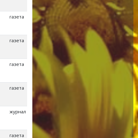
газета
газета
газета
газета
журнал
газета