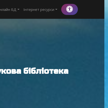
нлайн БД
Інтернет ресурси
кова бібліотека