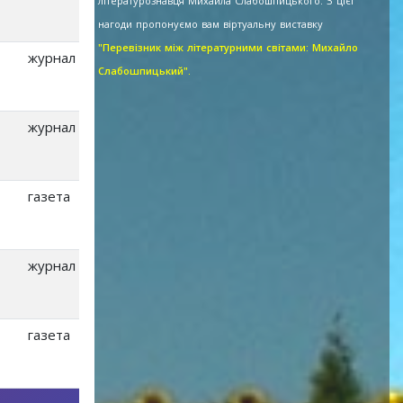
літературознавця Михайла Слабошпицького. З цієї
нагоди пропонуємо вам віртуальну виставку
"Перевізник між літературними світами: Михайло
журнал
Слабошпицький".
журнал
газета
журнал
газета