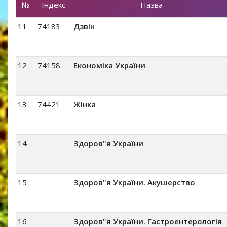
№
Індекс
Назва
11
74183
Дзвін
12
74158
Економіка України
13
74421
Жінка
14
Здоров"я України
15
Здоров"я України. Акушерство
16
Здоров"я України. Гастроентерологія