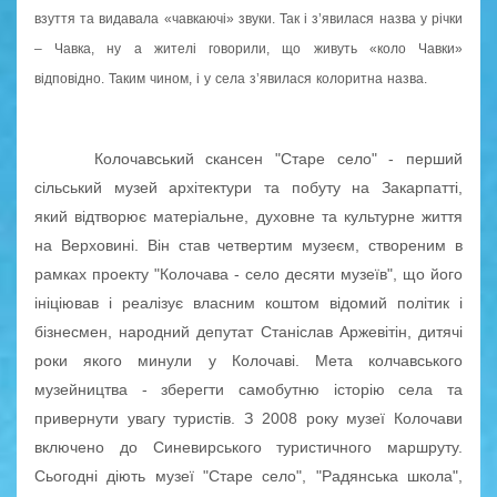
взуття та видавала «чавкаючі» звуки. Так і з’явилася назва у річки
– Чавка, ну а жителі говорили, що живуть «коло Чавки»
відповідно. Таким чином, і у села з’явилася колоритна назва.
Колочавський скансен "Старе село" - перший
сільський музей архітектури та побуту на Закарпатті,
який відтворює матеріальне, духовне та культурне життя
на Верховині. Він став четвертим музеєм, створеним в
рамках проекту "Колочава - село десяти музеїв", що його
ініціював і реалізує власним коштом відомий політик і
бізнесмен, народний депутат Станіслав Аржевітін, дитячі
роки якого минули у Колочаві. Мета колчавського
музейництва - зберегти самобутню історію села та
привернути увагу туристів. З 2008 року музеї Колочави
включено до Синевирського туристичного маршруту.
Сьогодні діють музеї "Старе село", "Радянська школа",