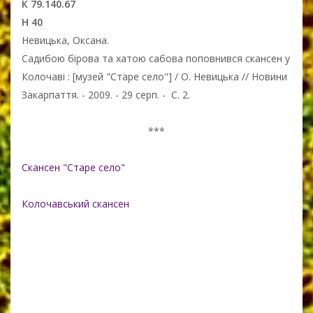
К 79.140.67
Н 40
Невицька, Оксана.
Садибою бірова та хатою сабова поповнився скансен у
Колочаві : [музей "Старе село"] / О. Невицька // Новини
Закарпаття. - 2009. - 29 серп. - С. 2.
***
Скансен "Старе село"
Колочавський скансен