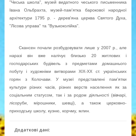
"Чеська школа", музей видатного чеського письменника
Івана Ольбрахта, музей-пам'ятка барокової народної
архітектури 1795 р. - дерев'яна церква Святого Духа,
"Лісова управа" та "Вузькоколійка".
Скансен почали розбудовувати лише у 2007 р., але
наразі він вже налічує близько 20 житлових і
господарських будівель з предметами домашнього
побуту і художніми витворами ХІХ-ХХ ст. українських
горян з Колочави. У музеї представлені пам'ятки
культури різних часів, різних верств населення як за
соціальним статусом, так і за родом діяльності (вівчарі,
лісоруби, мірошники, шевці), а також церковно-
приходську школу, кузню, корчму, млин.
Додаткові дані: