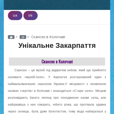
UA
EN
>
> Скансен в Колочаві
Унікальне Закарпаття
Скансен в Колочаві
Скансен – це музей під відкритим небом, який ще прийнято
називати
«музей-село». У Карпатах розташований один з
наймальовничіших
скансенів України.У місцевості з незвичною
назвою «чертіж» в
Колочаві і знаходиться «Старе село». Місцеві
розповідають багато легенд про походження назви села
,
але
найцікавіша з них говорить, нібито річка, що протікала здавна
через селище, була дуже болотистою, тому вода набиралася у