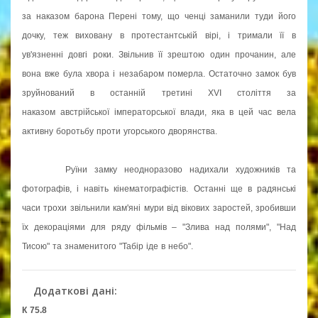
за наказом барона Перені тому, що ченці заманили туди його
дочку, теж виховану в протестантській вірі, і тримали її в
ув'язненні довгі роки. Звільнив її зрештою один прочанин, але
вона вже була хвора і незабаром померла. Остаточно замок був
зруйнований в останній третині XVI століття за
наказом австрійської імператорської влади, яка в цей час вела
активну боротьбу проти угорського дворянства.
Руїни замку неодноразово надихали художників та
фотографів, і навіть кінематографістів. Останні ще в радянські
часи трохи звільнили кам'яні мури від вікових заростей, зробивши
їх декораціями для ряду фільмів – "Злива над полями", "Над
Тисою" та знаменитого "Табір іде в небо".
Додаткові дані:
К 75.8