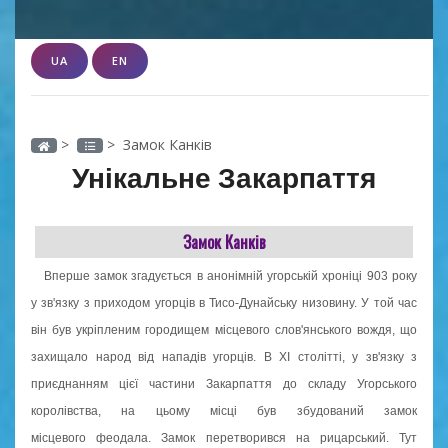
UA
EN
>
> Замок Канків
Унікальне Закарпаття
Замок Канків
Вперше замок згадується в анонімній угорській хроніці 903 року
у зв'язку з приходом угорців в Тисо-Дунайську низовину. У той час
він був укріпленим городищем місцевого слов'янського вождя, що
захищало народ від нападів угорців. В XI столітті, у зв'язку з
приєднанням цієї частини Закарпаття до складу Угорського
королівства, на цьому місці був збудований замок
місцевого феодала. Замок перетворився на рицарський. Тут