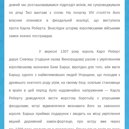
довгий час розташовавувався підрозділ воїнів, які супроводжували
по річці Тисі вантажі з сіллю. На початку XIV століття його
власник опинився в феодальній коаліції, що виступила
проти Карла Роберта. Внаслідок штурму королівськими військами
замок значно постраждав.
У вересні 1307 року король Карл Роберт
дарує Севлюш (тодішня назва Виноградова) разом з укріпленням
королівському казначею Беке Барші, вірогідно для того, аби мати
Баршу, одного з найвпливовіших людей Угорщини, що походив з
древнього знатного роду угрів, на своєму боці, оскільки становище
в країні в цей період було надзвичайно напруженим — Карлу
Роберту доводилося вести жорстоку боротьбу з угорськими
феодалами, котрі відмовлялися визнавати його за законного
короля. Барша приймає подарунок і зводить на місці укріплення
міцний деревяний замок-фортецю, про котру вже через