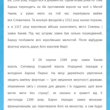
рік, 1308 року, згадується в документах. Однак кілька років по тому
Барша переходить на бік противників короля на чолі з Матей
Чаком, у руках якого на той час перебувала майже
вся Словаччина. Та коаліція феодалів у 1312 році зазнає поразки,
а в 1317 році королівські війська захоплюють місто Севлюш і
замок Канків. Під час штурму замок був сильно пошкоджений,
Баршу позбавили всіх королівських милостей. Після відбудови
фортеці король дарує його королеві Марії.
З 29 серпня 1399 року замок Канків
король Сигізмунд (тодішній король Угорщини) передав у
володіння барона Перені. На місці дерев'яного укріплення
зводять кам'яну фортецю — "для зміцнення могутності держави,
збереження світу і спокою для дворян і їх підданих, щоб вони
могли жити без страху", як сказано в грамоті від 5
листопада 1399 року. Барон передає замок монахам-
францисканцям, що перетворили його на монастир, а сам будує