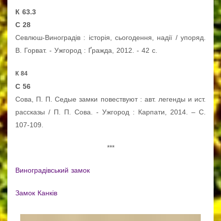
К 63.3
С 28
Севлюш-Виноградів : історія, сьогодення, надії / упоряд.
В. Горват. - Ужгород : Ґражда, 2012. - 42 с.
К 84
С 56
Сова, П. П.
Седые замки повествуют : авт. легенды и ист.
рассказы / П. П. Сова. - Ужгород : Карпати, 2014. – С.
107-109.
***
Виноградівський замок
Замок Канків