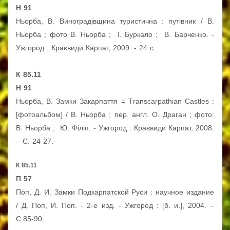
Н 91
Ньорба, В.
Виноградівщина туристична : путівник / В.
Ньорба ; фото В. Ньорба ; І. Буркало ; В. Барченко. -
Ужгород : Краєвиди Карпат, 2009. - 24 с.
К 85.11
Н 91
Ньорба, В.
Замки Закарпаття = Тranscarpathian Castles :
[фотоальбом] / В. Ньорба ; пер. англ. О. Драган ; фото:
В. Ньорба ; Ю. Філіп. - Ужгород : Краєвиди Карпат, 2008.
– С. 24-27.
К 85.11
П 57
Поп, Д. И.
Замки Подкарпатской Руси : научное издание
/ Д. Поп, И. Поп. - 2-е изд. - Ужгород : [б. и.], 2004. –
С.85-90.