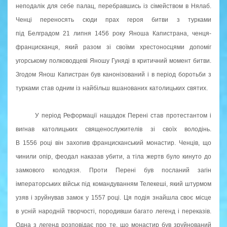
неподалік для себе палац, перебравшись із сімейством в Нялаб.
Ченці переносять сюди прах героя битви з турками
під Белградом 21 липня 1456 року Яноша Капистрана, ченця-
францисканця, який разом зі своїми хрестоносцями допоміг
угорському полководцеві Яношу Гуняді в критичний момент битви.
Згодом Янош Капистран був канонізований і в період боротьби з
турками став одним із найбільш вшанованих католицьких святих.
У період Реформації нащадок Перені став протестантом і
вигнав католицьких священослужителів зі своїх володінь.
В 1556 році він захопив францисканський монастир. Ченців, що
чинили опір, феодал наказав убити, а тіла жертв було кинуто до
замкового колодязя. Проти Перені був посланий загін
імператорських військ під командуванням Телекеші, який штурмом
узяв і зруйнував замок у 1557 році. Ця подія знайшла своє місце
в усній народній творчості, породивши багато легенд і переказів.
Одна з легенд розповідає про те, що монастир був зруйнований