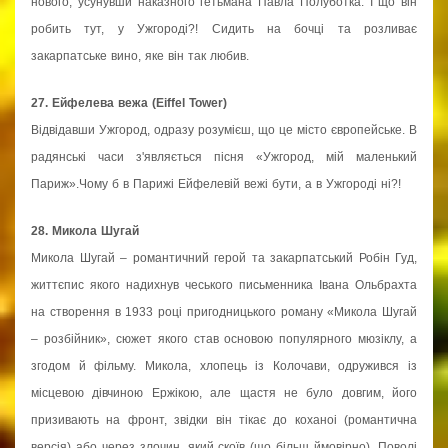
нового, усунувши наказного гетьмана Павла Полуботка. І що він
робить тут, у Ужгороді?! Сидить на бочці та розливає
закарпатське вино, яке він так любив.
27. Ейфелева вежа (Eiffel Tower)
Відвідавши Ужгород, одразу розумієш, що це місто європейське. В
радянські часи з'являється пісня «Ужгород, мій маленький
Париж».Чому б в Парижі Ейфелевій вежі бути, а в Ужгороді ні?!
28. Микола Шугай
Микола Шугай – романтичний герой та закарпатський Робін Гуд,
життєпис якого надихнув чеського письменника Івана Ольбрахта
на створення в 1933 році пригодницького роману «Микола Шугай
– розбійник», сюжет якого став основою популярного мюзіклу, а
згодом й фільму. Микола, хлопець із Колочави, одружився із
місцевою дівчиною Ержікою, але щастя не було довгим, його
призивають на фронт, звідки він тікає до коханоі (романтична
версія) або через злочин, який скоїв (що більш ймовірно). Поволі