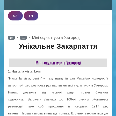
UA
EN
>
> Міні-скульптури в Ужгороді
Унікальне Закарпаття
Міні-скульптури в Ужгороді
1. Hasta la vista, Lenin
"Hasta la vista, Lenin" – таку назву їй дав Михайло Колодко, її
автор, той, хто розпочав рух партизанської скульптури в Ужгороді.
Ніяких дозволів від міської ради, тільки бачення
художника. Вагончик з'явився до 100-ої річниці Жовтневої
революції, таке собі прощання із історією. 1917 рік,
квітень, Перша світова війна ще триває. В. Ленін звертається до