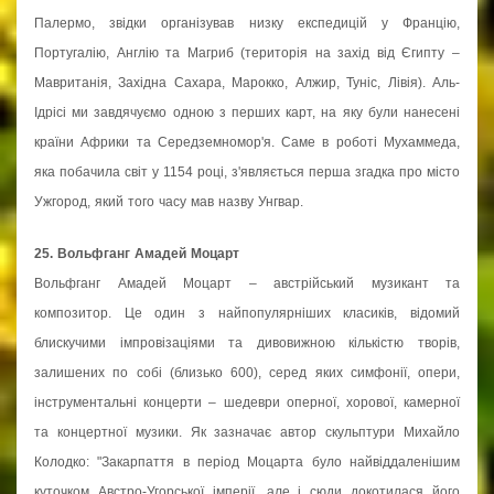
Палермо, звідки організував низку експедицій у Францію,
Португалію, Англію та Магриб (територія на захід від Єгипту –
Мавританія, Західна Сахара, Марокко, Алжир, Туніс, Лівія). Аль-
Ідрісі ми завдячуємо одною з перших карт, на яку були нанесені
країни Африки та Середземномор'я. Саме в роботі Мухаммеда,
яка побачила світ у 1154 році, з'являється перша згадка про місто
Ужгород, який того часу мав назву Унгвар.
25. Вольфганг Амадей Моцарт
Вольфганг Амадей Моцарт – австрійський музикант та
композитор. Це один з найпопулярніших класиків, відомий
блискучими імпровізаціями та дивовижною кількістю творів,
залишених по собі (близько 600), серед яких симфонії, опери,
інструментальні концерти – шедеври оперної, хорової, камерної
та концертної музики. Як зазначає автор скульптури Михайло
Колодко: "Закарпаття в період Моцарта було найвіддаленішим
куточком Австро-Угорської імперії, але і сюди докотилася його