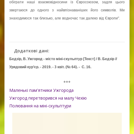
обіграти наші взаємовідносини із Євросоюзом, задля цього
звертаюся до одного з найвпізнаваніших його символів. Ми
знаходимося так близько, але водночас так далеко від Європи".
Додаткові дані:
Бедзір, В. Ужгород - місто міні-скульптур [Текст] / В. Бедзір //
Урядовий кур’єр. - 2019. - 3 квіт. (№ 64). - С. 16.
***
Маленькі пам'ятники Ужгорода
Ужгород перетворився на малу Чехію
Полювання на міні-скульптури