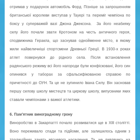
отримав у подарунок автомобіль Форд. Пізніше за запрошенням
британської королеви виступав у Тауері та переміг чемпіона по
боксу у суперважкій вазі Джона Джексона. За його неабияку
силу його почали звати Кротоном на честь античного героя,
сподвижника Геракла, що заснував однойменне місто, в якому
жили найвеличніші спортсмени Древньої Греції. В 1930-х роках
атлет повернувся до рідного села. Після встановлення
радянського режиму всі його нагороди були конфісковані, його син
опинився у таборах за сфальсифікованою справою по
причетності до ОУН. Та це не зупинило Івана Силу. Він засновав
першу силову школу мистецтв та циркову школу, випускники яких
ставали чемпіонами з важкої атлетики.
6. Пам’ятник виноградному грону
Виноробство в Закарпатті почало розвиватися ще в ХІІІ столітті.
Воно переживало спади та підйоми, але залишилось одним з
традиційних занять місцевого населення. Та, не дивлячись на