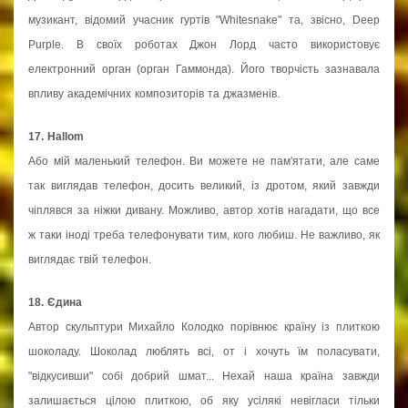
музикант, відомий учасник гуртів "Whitesnake" та, звісно, Deep
Purple. В своїх роботах Джон Лорд часто використовує
електронний орган (орган Гаммонда). Його творчість зазнавала
впливу академічних композиторів та джазменів.
17. Hallom
Або мій маленький телефон. Ви можете не пам'ятати, але саме
так виглядав телефон, досить великий, із дротом, який завжди
чіплявся за ніжки дивану. Можливо, автор хотів нагадати, що все
ж таки іноді треба телефонувати тим, кого любиш. Не важливо, як
виглядає твій телефон.
18. Єдина
Автор скульптури Михайло Колодко порівнює країну із плиткою
шоколаду. Шоколад люблять всі, от і хочуть їм поласувати,
"відкусивши" собі добрий шмат... Нехай наша країна завжди
залишається цілою плиткою, об яку усілякі невігласи тільки