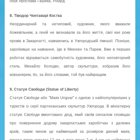
онук Ярослава Гашека, Ріхард.
8. Тіводор Чонтаварі Костка
Неординарний та нетиповий, художник, якого вважали
божевільним, а геній не визнавали за його життя, свої юні роки
провів в Закарпатті, навчаючись в Ужгородській гімназії. Пізніше,
заробивши на навчання, їде в Мюнхен та Париж. Вже в перших
роботах відчувається самобутність художника, його неповторний
стиль. Михайло Колодко, автор скульптури, зобразив його
ковзанярем, бо, за його словами, той був найкращим.
9. Статуя Свободи (Statue of Liberty)
Статуя Свободи або "Маяк Ungvar" є однією з найпопулярніших у
туристів із серії партизанських скульптур Ужгорода. В мініатюрну
статую Свободи вмонтовано діод, який своїм сигналом сповіщає
про повернення додому закарпатських заробітчан з далеких
країв, таким чином це найменший за розміром діючий маяк,
висота якого складає 17 см, а вага лише 2 кг. А ще це найменша