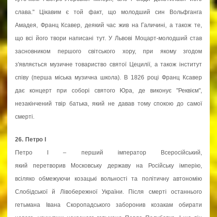
слава." Цікавим є той факт, що молодший син Вольфганга
Амадея, Франц Ксавер, деякий час жив на Галичині, а також те,
що всі його твори написані тут. У Львові Моцарт-молодший став
засновником першого світського хору, при якому згодом
з'являється музичне товариство святої Цецилії, а також інститут
співу (перша міська музична школа). В 1826 році Франц Ксавер
дає концерт при соборі святого Юра, де виконує "Реквієм",
незакінчений твір батька, який не давав тому спокою до самої
смерті.
26. Петро I
Петро І – перший імператор Всеросійський,
який перетворив Московську державу на Російську імперію,
всіляко обмежуючи козацькі вольності та політичну автономію
Слобідської й Лівобережної України. Після смерті останнього
гетьмана Івана Скоропадського заборонив козакам обирати