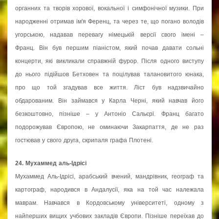
органних та творів хорової, вокальної і симфонічної музики. При
народженні отримав ім'я Ференц, та через те, що погано володів
угорською, надавав перевагу німецькій версії свого імені –
Франц. Він був першим піаністом, який почав давати сольні
концерти, які викликали справжній фурор. Після одного виступу
до нього підійшов Бетховен та поцілував талановитого юнака,
про що той згадував все життя. Ліст був надзвичайно
обдарованим. Він займався у Карла Черні, який навчав його
безкоштовно, пізніше – у Антоніо Сальєрі. Франц багато
подорожував Європою, не оминаючи Закарпаття, де не раз
гостював у свого друга, скрипаля графа Плотені.
24. Мухаммед аль-Ідрісі
Мухаммед Аль-Ідрісі, арабський вчений, мандрівник, географ та
картограф, народився в Андалусії, яка на той час належала
маврам. Навчався в Кордовському університеті, одному з
найперших вищих учбових закладів Європи. Пізніше переїхав до