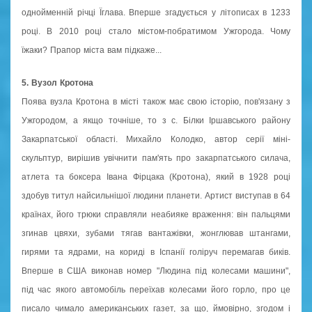
однойменній річці Їглава. Вперше згадується у літописах в 1233
році. В 2010 році стало містом-побратимом Ужгорода. Чому
їжаки? Прапор міста вам підкаже...
5. Вузол Кротона
Поява вузла Кротона в місті також має свою історію, пов'язану з
Ужгородом, а якщо точніше, то з с. Білки Іршавського району
Закарпатської області. Михайло Колодко, автор серії міні-
скульптур, вирішив увічнити пам'ять про закарпатського силача,
атлета та боксера Івана Фірцака (Кротона), який в 1928 році
здобув титул найсильнішої людини планети. Артист виступав в 64
країнах, його трюки справляли неабияке враження: він пальцями
згинав цвяхи, зубами тягав вантажівки, жонглював штангами,
гирями та ядрами, на кориді в Іспанії голіруч перемагав биків.
Вперше в США виконав номер "Людина під колесами машини",
під час якого автомобіль переїхав колесами його горло, про це
писало чимало американських газет, за що, ймовірно, згодом і