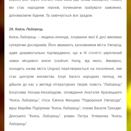
він стає народним героєм, починаючи грабувати заможних,
допомагаючи бідним. Та закінчується все зрадою.
29. Князь Лаборець
Князь Лаборець – людина-легенда, існування якої й досі викликає
суперечки дослідників. Його вважають засновником міста Ужгород,
адже документально підтверджено, що в ІХ столітті укріплений
замок місцевого князя (castrum Hung, від якого, ймовірно,
походить назва міста Ungvar) перетворюється на поселення, яке
стає центром князівства. Існує багато народних легенд, які
дійшли до нас у вигляді літературних творів: повість "Лаборець"
Богуслава Носака-Незабудови, оповідання Анатолія Кралицького
"Князь Лаборець", п'єса Євгена Фенцика "Підкорення Ужгорода",
вірш Марійки Підгірянки "Князь Лаборець", поема Василя Ґренджі-
Донського "Князь Лаборець", роман Петра Угляренка "Князь
Лаборець".