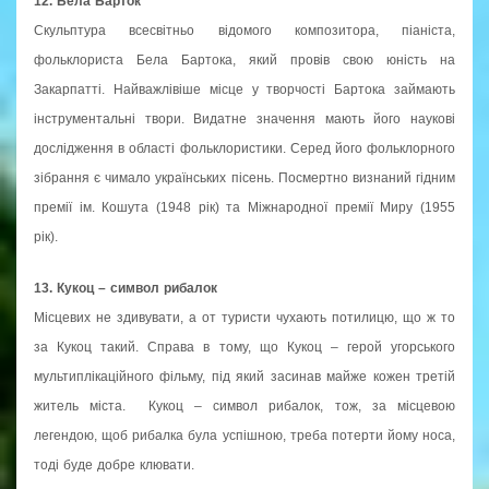
12. Бела Барток
Скульптура всесвітньо відомого композитора, піаніста,
фольклориста Бела Бартока, який провів свою юність на
Закарпатті. Найважлівіше місце у творчості Бартока займають
інструментальні твори. Видатне значення мають його наукові
дослідження в області фольклористики. Серед його фольклорного
зібрання є чимало українських пісень. Посмертно визнаний гідним
премії ім. Кошута (1948 рік) та Міжнародної премії Миру (1955
рік).
13. Кукоц – символ рибалок
Місцевих не здивувати, а от туристи чухають потилицю, що ж то
за Кукоц такий. Справа в тому, що Кукоц – герой угорського
мультиплікаційного фільму, під який засинав майже кожен третій
житель міста. Кукоц – символ рибалок, тож, за місцевою
легендою, щоб рибалка була успішною, треба потерти йому носа,
тоді буде добре клювати.