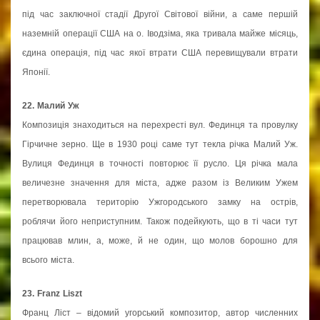
під час заключної стадії Другої Світової війни, а саме першій
наземній операції США на о. Іводзіма, яка тривала майже місяць,
єдина операція, під час якої втрати США перевищували втрати
Японії.
22. Малий Уж
Композиція знаходиться на перехресті вул. Фединця та провулку
Гірчичне зерно. Ще в 1930 році саме тут текла річка Малий Уж.
Вулиця Фединця в точності повторює її русло. Ця річка мала
величезне значення для міста, адже разом із Великим Ужем
перетворювала територію Ужгородського замку на острів,
роблячи його неприступним. Також подейкують, що в ті часи тут
працював млин, а, може, й не один, що молов борошно для
всього міста.
23. Franz Liszt
Франц Ліст – відомий угорський композитор, автор численних