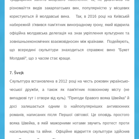
різномаїття видів закарпатських вин, популярністю у місцевих
користуються й молдавські вина. Так, в 2016 році на Київській
набережній з'явився пам’ятник виноградному грону, який відкрила
офіційна молдавська делегація на знак укріплення культурних та
зовнішньоекономічних взаємовідносин між країнами. Подейкують,
що всередині скульптури знаходиться справжнє вино "Букет
Молдавії", що з часом стає краще.
7. Švejk
Скульптура встановлена в 2012 році на честь роковин українсько-
чеської дружби, а також як пам'ятник повоєнному місту (не
випадкові тут і отвори від куль). "Пригоди бравого вояка Швейка" й
досі залишається одним із найпопулярніших антивоєнних
романів, написаних після Першої світової. Це оповідь простого
вояка Швейка, в якій мажорними нотами звучить протест проти
насильництва та війни. Офіційне відкриття скульптури здійснив