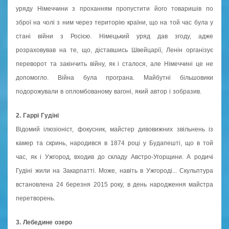
уряду Німеччини з проханням пропустити його товаришів по
зброї на чолі з ним через територію країни, що на той час була у
стані війни з Росією. Німецький уряд дав згоду, адже
розраховував на те, що, діставшись Швейцарії, Ленін організує
переворот та закінчить війну, як і сталося, але Німеччині це не
допомогло. Війна була програна. Майбутні більшовики
подорожували в опломбованому вагоні, який автор і зобразив.
2. Гаррі Гудіні
Відомий ілюзіоніст, фокусник, майстер дивовижних звільнень із
камер та скринь, народився в 1874 році у Будапешті, що в той
час, як і Ужгород, входив до складу Австро-Угорщини. А родичі
Гудіні жили на Закарпатті. Може, навіть в Ужгороді... Скульптура
встановлена 24 березня 2015 року, в день народження майстра
перетворень.
3. Лебедине озеро