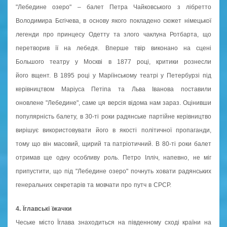
"Лебедине озеро" – балет Петра Чайковського з лібретто
Володимира Бєгічева, в основу якого покладено сюжет німецької
легенди про принцесу Одетту та злого чаклуна Ротбарта, що
перетворив її на лебедя. Вперше твір виконано на сцені
Большого театру у Москві в 1877 році, критики рознесли
його вщент. В 1895 році у Маріїнському театрі у Петербурзі під
керівництвом Маріуса Петіпа та Льва Іванова поставили
оновлене "Лебедине", саме ця версія відома нам зараз. Оцінивши
популярність балету, в 30-ті роки радянське партійне керівництво
вирішує використовувати його в якості політичної пропаганди,
тому що він масовий, щирий та патріотичний. В 80-ті роки балет
отримав ще одну особливу роль. Петро Ілліч, напевно, не міг
припустити, що під "Лебедине озеро" почнуть ховати радянських
генеральних секретарів та мовчати про путч в СРСР.
4. Їглавські їжачки
Чеське місто Їглава знаходиться на південному сході країни на