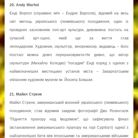
20. Andy Warhol
Енді Воргол (справжнє ім'я – Ендрю Варгола), відомий на весь
світ митець українського (лемківського) походження, один із
провідних засновників поп-арт культури, дивовижна постать на
сучасній арт-сцені, який ще за життя став
легендарним. Художник, скульптор, кінорежисер, видавець – його
іпостасі можна довго перераховувати.Не дивно, що автор
скульптури (Михайло Колодко) "посадив" Енді поряд з однією з
найвизначніших мистецьких установ міста – Закарпатським
обласним художнім музеєм ім. Йосипа Бокшая.
21. Майкл Стренк
Майкл Стренк, американський воєнний українського (лемківського)
походження, став відомим завдяки фотографії Джо Розенталя
"Підняття прапору над Іводзімою", що зафіксувала фінал
(встановлення американського прапору на горі Сурібаті) однієї з
найзапекліших битв між японськими та американськими військами