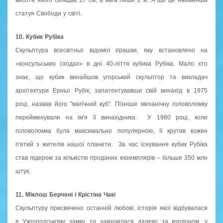
статуя Свободи у світі.
10. Кубик Рубіка
Скульптура всесвітньо відомої іграшки, яку встановлено на
«консульських сходах» в дні 40-ліття кубика Рубіка. Мало хто
знає, що кубик винайшов угорський скульптор та викладач
архітектури Ерньо Рубік, запатентувавши свій винахід в 1975
році, назвав його "магічний куб". Пізніше механічну головоломку
перейменували на ім'я її винахідника. У 1980 році, коли
головоломка була максимально популярною, її крутив кожен
п'ятий з жителів нашої планети. За час існування кубик Рубіка
став лідером за кількістю проданих екземплярів – більше 350 млн
штук.
11. Міклош Берчені і Крістіна Чакі
Скульптуру присвячено останній любові, історія якої відбувалася
в Ужгородському замку, та закінчилася далеко за кордоном, у