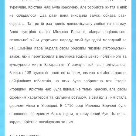
Туреччині. Крістіна Чакі була красунею, але особисте життя її ніяк
не складалося. Два рази вона виходила заміж, обидва рази
овдовіла. Та третій раз приніс довгоочікувану любов та злагоду.
Вона зустріла графа Міклоша Берчені, лідера національно-
визвольної війни угорського народу, який був вдвічі молодший за
неї. Сімейна пара обрала своїм родовим гніздом Ужгородський
замок, який перетворила в великосвітський центр політичного та
культурного життя Закарпаття. У замку в той час налічувалося
близько 135 художніх полотен маслом, велика кількість гравюр,
найцінніших гобеленів, на яких була зображена вся історія
Угорщини. Крістіна Чакі була відома не тільки красою, але своїм
скромним характером та сильним розумом, в зв'язку з чим стала
ідеалом жінки в Угорщині. В 1710 році Міклоша Берчені було
оголошено зрадником батьківщини, він змушений був тікати за
кордон. Крістіна послідувала за ним.