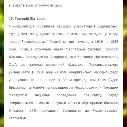
зламають зуби, отримуючи зась.
19. Григорій Жаткович
Міні-скульптура присвячена першому губернатору Підкарпатської
Русі (1920-1921), однієї з п'яти земель, що входили у склад
першої Чехословацької Республіки, що існувала з 1919 по 1938
роки. Пізніше отримала назву "Карпатська Україна". Григорій
Жаткович народився на Закарпатті, та в 5-річному віці переїхав у
США, де закінчив юридичний факультет Пенсильванського
університету. В 1918 році на чолі Американської народної ради
угрорусинів вів переговори із 28-им президентом США Вудро
Вільсоном та майбутнім президентом Чехословаччини Томашем
Масариком. Ініціював проведення плебісциту серед
американських земляків, результати якого підтвердили бажання
більшості (67%) приєднати Закарпаття до Чехословацької
Республіки.