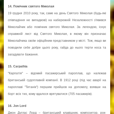
14. Помічник святого Миколая
19 грудня 2010 року, так, саме на день Святого Миколая (будь-які
співпадіння не випадкові) на набережній Незалежності з'явився
Миколайчик або помічник святого Миколая. За легендою, існує
справжній лист від Святого Миколая, в якому він призначає
Миколайчика своїм офіційним представником у місті. Тож, якщо ви
поводили себе добре цього року, гайда до нього терти носа та
загадувати бажання.
15. Carpathia
"Карпатія" – відомий пасажирський пароплав, що належав
британській судоплавній компанії. В 1912 році (під час аварії на
пароплаві "Титанік") першим прийшов на допомогу, взявши на
борт всіх тих, кому вдалося врятуватися (705 пасажирів).
16. Jon Lord
Джон Дуглас Лорд – британський клавішник, композитор, рок-