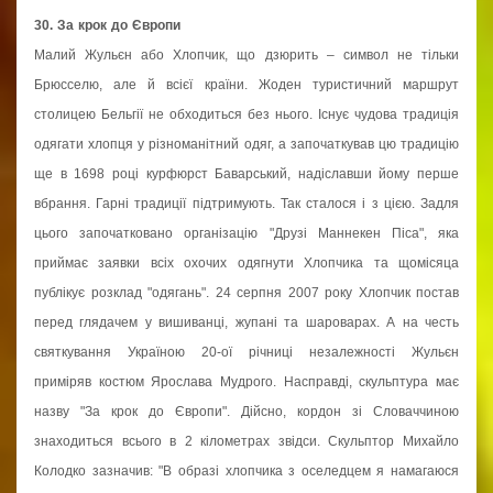
30. За крок до Європи
Малий Жульєн або Хлопчик, що дзюрить – символ не тільки
Брюсселю, але й всієї країни. Жоден туристичний маршрут
столицею Бельгії не обходиться без нього. Існує чудова традиція
одягати хлопця у різноманітний одяг, а започаткував цю традицію
ще в 1698 році курфюрст Баварський, надіславши йому перше
вбрання. Гарні традиції підтримують. Так сталося і з цією. Задля
цього започатковано організацію "Друзі Маннекен Піса", яка
приймає заявки всіх охочих одягнути Хлопчика та щомісяца
публікує розклад "одягань". 24 серпня 2007 року Хлопчик постав
перед глядачем у вишиванці, жупані та шароварах. А на честь
святкування Україною 20-ої річниці незалежності Жульєн
приміряв костюм Ярослава Мудрого. Насправді, скульптура має
назву "За крок до Європи". Дійсно, кордон зі Словаччиною
знаходиться всього в 2 кілометрах звідси. Скульптор Михайло
Колодко зазначив: "В образі хлопчика з оселедцем я намагаюся