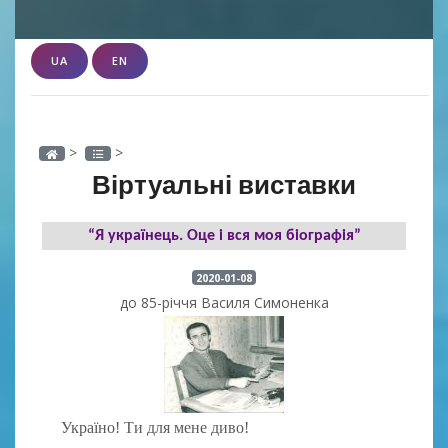
UA
EN
>
>
Віртуальні виставки
“Я українець. Оце і вся моя біографія”
2020-01-08
до 85-річчя Василя Симоненка
Україно! Ти для мене диво!