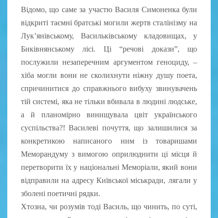
Відомо, що саме за участю Василя Симоненка були
відкриті таємні братські могили жертв сталінізму на
Лук’янівському, Васильківському кладовищах, у
Биківнянському лісі. Ці “речові докази”, що
послужили незаперечним аргументом геноциду, –
хіба могли вони не сколихнути ніжну душу поета,
спричинитися до справжнього вибуху звинувачень
тій системі, яка не тільки вбивала в людині людське,
а й планомірно винищувала цвіт українського
суспільства?! Василеві почуття, що залишилися за
конкретикою написаного ним із товаришами
Меморандуму з вимогою оприлюднити ці місця й
перетворити їх у національні Меморіали, який вони
відправили на адресу Київської міськради, лягали у
зболені поетичні рядки.
Хтозна, чи розумів тоді Василь, що чинить, по суті,