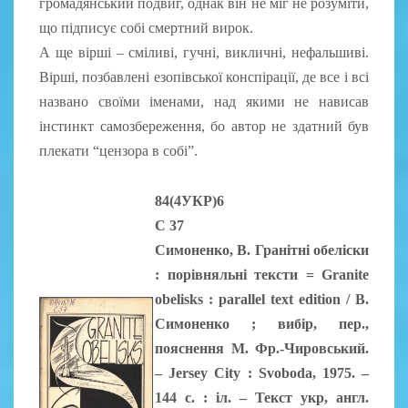
громадянський подвиг, однак він не міг не розуміти,
що підписує собі смертний вирок.
А ще вірші – сміливі, гучні, викличні, нефальшиві.
Вірші, позбавлені езопівської конспірації, де все і всі
названо своїми іменами, над якими не нависав
інстинкт самозбереження, бо автор не здатний був
плекати “цензора в собі”.
84(4УКР)6
С 37
Симоненко, В. Гранітні обеліски
: порівняльні тексти = Granite
obelisks : parallel text edition / В.
Симоненко ; вибір, пер.,
пояснення М. Фр.-Чировський.
– Jersey City : Svoboda, 1975. –
144 с. : іл. – Текст укр, англ.