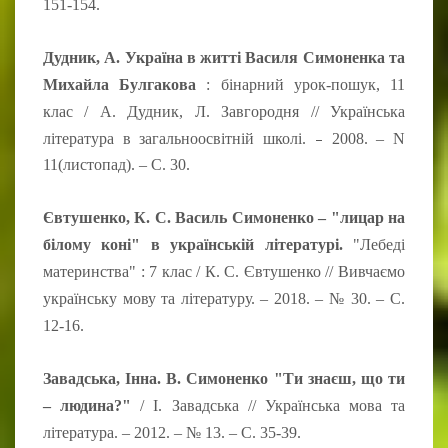
151-154.
Дудник, А. Україна в житті Василя Симоненка та
Михайла Булгакова
: бінарний урок-пошук, 11
клас / А. Дудник, Л. Завгородня // Українська
–
література в загальноосвітній школі.
2008. – N
11(листопад). – С. 30.
Євтушенко, К. С. Василь Симоненко – "лицар на
білому коні" в українській літературі.
"Лебеді
материнства" : 7 клас / К. С. Євтушенко // Вивчаємо
українську мову та літературу. – 2018. – № 30. – С.
12-16.
Завадська, Інна. В. Симоненко "Ти знаєш, що ти
– людина?"
/ І. Завадська // Українська мова та
література. – 2012. – № 13. – С. 35-39.