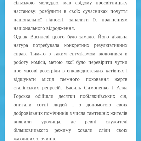
сільською молоддю, мав свідому просвітницьку
настанову: розбудити в своїх сучасниках почуття
національної гідності, запалити їх прагненням
національного відродження.
Однак Василеві цього було замало. Його діяльна
натура потребувала конкретних результативних
справ. Тим-то з таким ентузіазмом включився в
роботу комісії, метою якої було перевірити чутки
про масові розстріли в енкаведистських катівнях і
відшукати місця таємного поховання жертв
сталінських репресій. Василь Симоненко і Алла
Горська обійшли десятки побілякиївських сіл,
опитали сотні людей і з допомогою своїх
добровільних помічників з числа тамтешніх жителів
виявили урочища, де ревні служителі
більшовицького режиму ховали сліди своїх
жахливих злочинів.