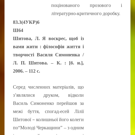
поцінованого прозового і
літературно-критичного доробку.
83.3(4УКР)6
Ш64
Шитова, Л. Я воскрес, щоб із
вами жити : філософія життя і
творчості Василя Симоненка /
Л. П. Шитова. – К. : [б. и.],
2006.
–
112 с.
Серед численних матеріалів, що
з’являлися друком, відколи
Василь Симоненко перейшов за
межі буття, спогад-есей Лілії
–
Шитової
колишньої його колеги
по“Молоді Черкащини” – з одним