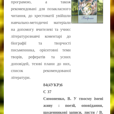
програмою, а також
рекомендовані для позакласного
читання, до хрестоматії увійшли
навчально-методичні матеріали
на допомогу вчителеві та учню:
літературознавчі коментарі до
біографії та творчості
письменника, орієнтовні теми
творів, рефератів та усних
доповідей, тезові плани до них,
список рекомендованої
літератури.
84(4УКР)6
С 37
Симоненко, В. У твоєму імені
живу : поезії, оповідання,
щоденникові записи, листи / В.