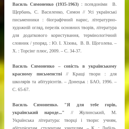
Василь Симоненко (1935-1963)
: псевдоніми В.
Щербань, С. Василенко, Симон // Усі українські
письменники : біографічний нарис, літературно-
художній огляд, перелік основних творів, література
для додаткового користування, термінологічний
словник / упоряд. : Ю. І. Хізова, В. В. Щоголева. –
Х. : Торсінг плюс, 2009. – С. 34-37.
Василь Симоненко – совість в українському
красному письменстві
// Кращі твори : для
школярів та абітурієнтів. – Донецьк : БАО, 1996. –
С. 65-67.
Василь Симоненко. "Я для тебе горів,
український народе..."
// Жулинський, М.
Українська література: творці і твори: учням,
абітурієнтам, студентам, учителям. – К. : Либідь,