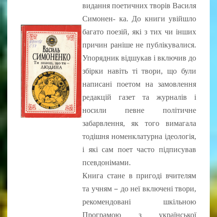
видання поетичних творів Василя
Симонен- ка. До книги увійшло
багато поезій, які з тих чи інших
причин раніше не публікувалися.
Упорядник відшукав і включив до
збірки навіть ті твори, що були
написані поетом на замовлення
редакцій газет та журналів і
носили певне політичне
забарвлення, як того вимагала
тодішня номенклатурна ідеологія,
і які сам поет часто підписував
псевдонімами.
Книга стане в пригоді вчителям
–
та учням
до неї включені твори,
рекомендовані шкільною
Програмою з української