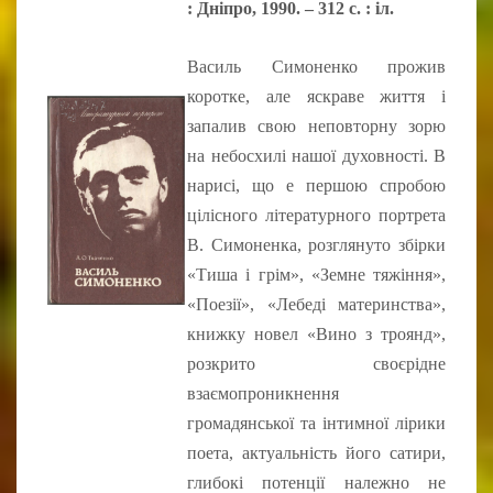
: Дніпро, 1990. – 312 с. : іл.
Василь Симоненко прожив
коротке, але яскраве життя і
запалив свою неповторну зорю
на небосхилі нашої духовності. В
нарисі, що е першою спробою
цілісного літературного портрета
В. Симоненка, розглянуто збірки
«Тиша і грім», «Земне тяжіння»,
«Поезії», «Лебеді материнства»,
книжку новел «Вино з троянд»,
розкрито своєрідне
взаємопроникнення
громадянської та інтимної лірики
поета, актуальність його сатири,
глибокі потенції належно не