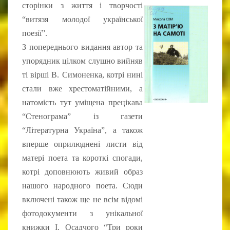
сторінки з життя і творчості
“витязя молодої української
поезії”.
З попереднього видання автор та
упорядник цілком слушно вийняв
ті вірші В. Симоненка, котрі нині
стали вже хрестоматійними, а
натомість тут уміщена прецікава
“Стенограма” із газети
“Літературна Україна”, а також
вперше оприлюднені листи від
матері поета та короткі спогади,
котрі доповнюють живий образ
нашого народного поета. Сюди
включені також ще не всім відомі
фотодокументи з унікальної
книжки І. Осадчого “Три роки