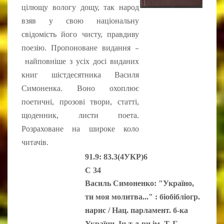
цілющу вологу дощу, так народ
взяв у свою національну
свідомість його чисту, правдиву
–
поезію. Пропоноване видання
найповніше з усіх досі виданих
книг шістдесятника Василя
Симоненка. Воно охоплює
поетичні, прозові твори, статті,
щоденник, листи поета.
Розраховане на широке коло
читачів.
91.9: 83.3(4УКР)6
С 34
Василь Симоненко: "Україно,
ти моя молитва..." : біобібліогр.
нарис / Нац. парламент. б-ка
України, Ін-т л-ри ім. Т. Г.