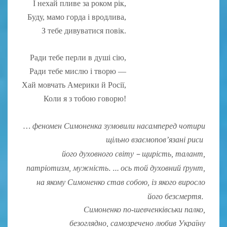
І нехай пливе за роком рік,
Буду, мамо горда і вродлива,
З тебе дивуватися повік.
Ради тебе перли в душі сію,
Ради тебе мислю і творю —
Хай мовчать Америки й Росії,
Коли я з тобою говорю!
… феномен Симоненка зумовили насамперед чотири
щільно взаємопов’язані риси
–
його духовного
світу
щирість, талант,
. …
патріотизм, мужність
ось той духовний ґрунт,
на якому Симоненко став собою,
із якого виросло
.
його безсмертя
Симоненко по-шевченківськи палко,
безоглядно,
самозречено любив Україну