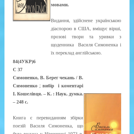
мовами.
Видання, здійснене українською
діаспорою в США, вміщує вірші,
прозові твори та уривки з
щоденника Василя Симоненка і
їх переклад англійською.
84(4УКР)6
С 37
Симоненко, В. Берег чекань /
В.
;
Симоненко
вибір і коментарі
І. Кошелівця. – К. : Наук. думка.
– 248 с.
Книга є перевиданням збірки
поезій Василя Симоненка, що
була видана у Німеччині 1973 р.