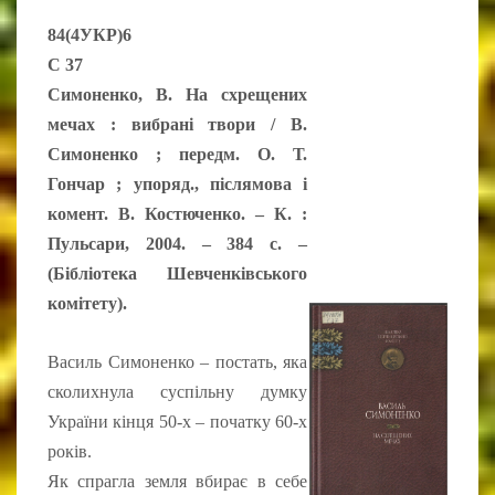
84(4УКР)6
С 37
Симоненко, В. На схрещених
мечах : вибрані твори / В.
Симоненко ; передм. О. Т.
Гончар ; упоряд., післямова і
комент. В. Костюченко. – К. :
Пульсари, 2004. – 384 с. –
(Бібліотека Шевченківського
комітету).
Василь Симоненко – постать, яка
сколихнула суспільну думку
України кінця 50-х – початку 60-х
років.
Як спрагла земля вбирає в себе