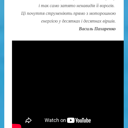
і так само затято ненавидів її ворогів.
Ці почуття струменіють прямо з моторошною
енергією у десятках і десятках віршів.
Василь Пахаренко