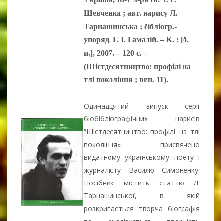
Шевченка ; авт. нарису Л.
Тарнашинська ; бібліогр.-
упоряд. Г. І. Гамалій. – К. : [б.
и.], 2007. – 120 с. –
(Шістдесятництво: профілі на
тлі покоління ; вип. 11).
Одинадцятий випуск серії
біобібліографічних нарисів
“Шістдесятництво: профілі на тлі
покоління» присвячено
видатному українському поету і
журналісту Василю Симоненку.
Посібник містить статтю Л.
Тарнашинської, в якій
розкривається творча біографія