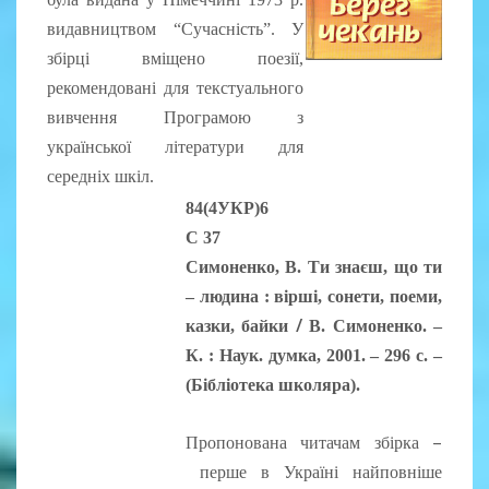
видавництвом “Сучасність”. У
збірці вміщено поезії,
рекомендовані для текстуального
вивчення Програмою з
української літератури для
середніх шкіл.
84(4УКР)6
С 37
Симоненко, В. Ти знаєш, що ти
– людина : вірші, сонети, поеми,
/
казки, байки
В. Симоненко
. –
К. : Наук. думка, 2001. – 296 с. –
(Бібліотека школяра).
–
Пропонована читачам збірка
перше в Україні найповніше