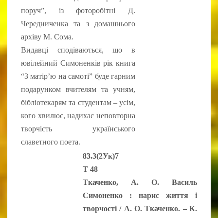
поруч”, із фоторобітні Д.
Чередниченка та з домашнього
архіву М. Сома.
Видавці сподіваються, що в
ювілейний Симоненків рік книга
“З матір’ю на самоті” буде гарним
подарунком вчителям та учням,
бібліотекарям та студентам – усім,
кого хвилює, надихає неповторна
творчість українського
славетного поета.
83.3(2Ук)7
Т 48
Ткаченко, А. О. Василь
Симоненко : нарис життя і
творчості / А. О.
Ткаченко
. – К.