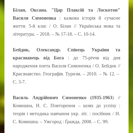
Білан, Оксана. "Цар Плаксій та Лоскотон"
Василя Симоненка
: казкова історія й сучасне
життя. 5-й клас / О. Білан // Українська мова та
література. – 2018. – № 17-18. – С. 10-14.
Бейдик, Олександр. Співець України та
краєзнавець від Бога
: до 75-річчя від дня
народження поета Василя Симоненка / О. Бейдик //
Краєзнавство. Географія. Туризм. – 2010. – № 12. –
С. 3-7.
Василь Андрійович Симоненко (1935-1963
) //
Комишна, Н. С. Повторення – шлях до успіху :
теорія і методика навчання укр. літ. : посібник / Н.
С. Комишна. – Ужгород : Ґражда, 2008. – С. 99.