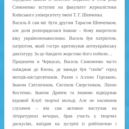
Симоненко вступив на факультет журналістики
Київського університету імені Т. Г. Шевченка.
Василь й сам міг бути другим Тарасом Шевченком,
але доля розпорядилася інакше – йому вкоротили
віку україноненависники. Василь був патріотом,
патріотом, який гостро критикував антиукраїнську
диктатуру. За це бандити жорстоко його побили…
Працюючи в Черкасах, Василь Симоненко часто
наїжджав до Києва, де завжди був “своїм” серед
митців-шістдесятників. Разом з Аллою Горською,
Іваном Світличним, Євгеном Сверстюком, Ліною
Костенко, Іваном Драчем та іншими відвідував
відомий Клуб творчої молоді. Але не пасивним
слухачем – він сам активно виступав на
літературних вечорах, брав участь у творчих
дискусіях, виїздив на зустрічі із робітничою і