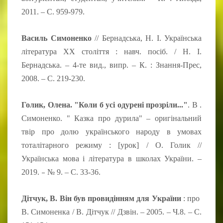
2011. – С. 959-979.
Василь Симоненко
// Бернадська, Н. І. Українська
література ХХ століття : навч. посіб. / Н. І.
Бернадська. – 4-те вид., випр. – К. : Знання-Прес,
2008. – С. 219-230.
Голик, Олена. "Коли б усі одурені прозріли..."
. В .
Симоненко. " Казка про дурила" – оригінальний
твір про долю українського народу в умовах
тоталітарного режиму : [урок] / О. Голик //
Українська мова і література в школах України. –
–
2019.
№ 9. – С. 33-36.
Дітчук, В. Він був провидінням для України
: про
В. Симоненка / В. Дітчук // Дзвін. – 2005. – Ч.8. – С.