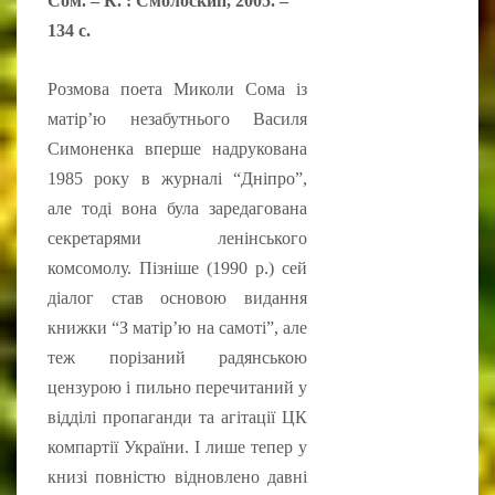
Сом. – К. : Смолоскип, 2005. –
134 с.
Розмова поета Миколи Сома із
матір’ю незабутнього Василя
Симоненка вперше надрукована
1985 року в журналі “Дніпро”,
але тоді вона була заредагована
секретарями ленінського
комсомолу. Пізніше (1990 р.) сей
діалог став основою видання
книжки “З матір’ю на самоті”, але
теж порізаний радянською
цензурою і пильно перечитаний у
відділі пропаганди та агітації ЦК
компартії України. І лише тепер у
книзі повністю відновлено давні