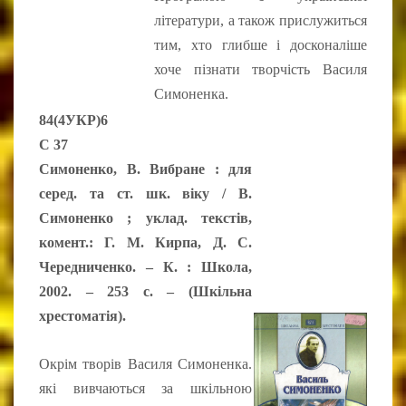
літератури, а також прислужиться
тим, хто глибше і досконаліше
хоче пізнати творчість Василя
Симоненка.
84(4УКР)6
С 37
Симоненко, В. Вибране : для
серед. та ст. шк. віку / В.
Симоненко ; уклад. текстів,
комент.: Г. М. Кирпа, Д. С.
Чередниченко. – К. : Школа,
2002. – 253 с. – (Шкільна
хрестоматія).
Окрім творів Василя Симоненка.
які вивчаються за шкільною