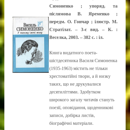
Симоненко ; упоряд. та
післямова В. Яременко ;
передм. О. Гончар ; ілюстр. М.
Стратілат. – 3-є вид. – К. :
Веселка, 2003. – 382 с. : іл.
Книга видатного поета-
шістдесятника Василя Симоненка
(1935-1963) містить не тільки
хрестоматійні твори, а й низку
таких, що не друкувалися
десятиліттями. Здобутком
широкого загалу читачів стануть
поезії, оповідання, щоденникові
записи, добірка листів,
біографічні матеріали.