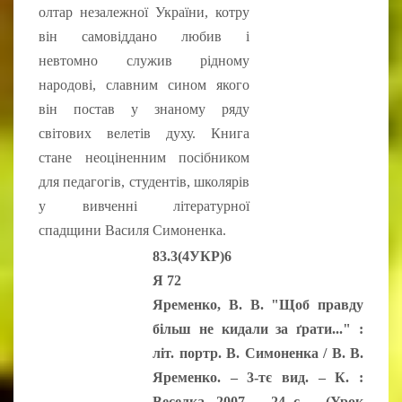
олтар незалежної України, котру
він самовіддано любив і
невтомно служив рідному
народові, славним сином якого
він постав у знаному ряду
світових велетів духу. Книга
стане неоціненним посібником
для педагогів, студентів, школярів
у вивченні літературної
спадщини Василя Симоненка.
83.3(4УКР)6
Я 72
Яременко, В. В.
"Щоб правду
більш не кидали за ґрати..." :
літ. портр. В. Симоненка / В. В.
Яременко. – 3-тє вид. – К. :
Веселка, 2007. – 24 с. – (Урок