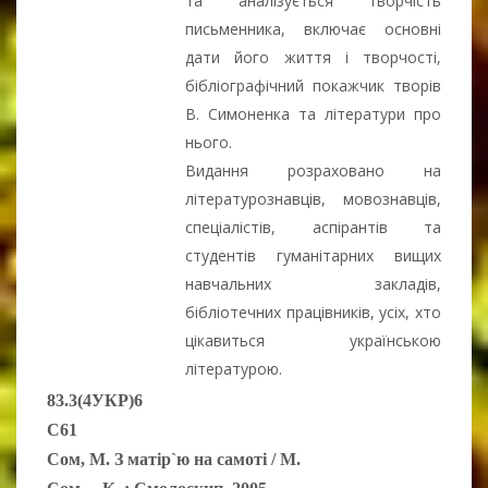
та аналізується творчість
письменника, включає основні
дати його життя і творчості,
бібліографічний покажчик творів
В. Симоненка та літератури про
нього.
Видання розраховано на
літературознавців, мовознавців,
спеціалістів, аспірантів та
студентів гуманітарних вищих
навчальних закладів,
бібліотечних працівників, усіх, хто
цікавиться українською
літературою.
83.3(4УКР)6
С61
Сом, М. З матір`ю на самоті / М.