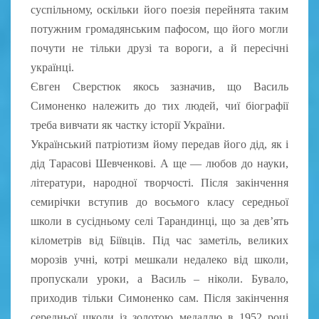
суспільному, оскільки його поезія перейнята таким
потужним громадянським пафосом, що його могли
почути не тільки друзі та вороги, а й пересічні
українці.
Євген Сверстюк якось зазначив, що Василь
Симоненко належить до тих людей, чиї біографії
треба вивчати як частку історії України.
Український патріотизм йому передав його дід, як і
дід Тарасові Шевченкові. А ще — любов до науки,
літератури, народної творчості. Після закінчення
семирічки вступив до восьмого класу середньої
школи в сусідньому селі Тарандинці, що за дев’ять
кілометрів від Біївців. Під час заметіль, великих
морозів учні, котрі мешкали недалеко від школи,
пропускали уроки, а Василь – ніколи. Бувало,
приходив тільки Симоненко сам. Після закінчення
середньої школи із золотою медаллю в 1952 році