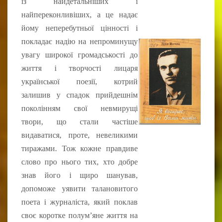
із найдетальніших і
найпереконливіших, а це надає
йому неперебутньої цінності і
покладає надію на непроминущу
увагу широкої громадськості до
життя і творчості лицаря
української поезії, котрий
залишив у спадок прийдешнім
поколінням свої невмирущі
твори, що стали частіше
видаватися, проте, невеликими
тиражами. Тож кожне правдиве
слово про нього тих, хто добре
знав його і щиро шанував,
допоможе уявити талановитого
поета і журналіста, який поклав
своє коротке полум’яне життя на