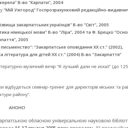
жерела” В-во “Карпати”, 2004
су
“Мій Ужгород” Госпрозрахунковий редакційно-видавнич
ізвища закарпатських українців” В-во “Світ”, 2005
ика німецької мови” В-во “Ліра”, 2004 та Ф. Брецко “Осн
рпаття”, 2005
 письменство”: “Закарпатське оповідання ХХ ст.” (2002),
ка література для дітей ХХ ст.” (2004) В-во “Закарпаття”
тературно-музичний вечір “Я лучший дали не искал” (до 125
еки відбудеться семінар-тренінг для директорів міських та 
ктури району”.
АНОНС!
акарпатською обласною універсальною науковою бібліо