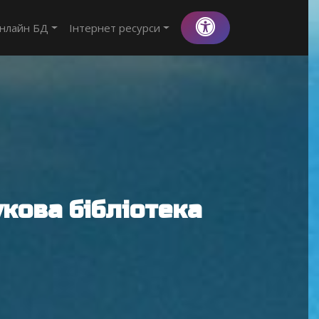
нлайн БД
Інтернет ресурси
кова бібліотека