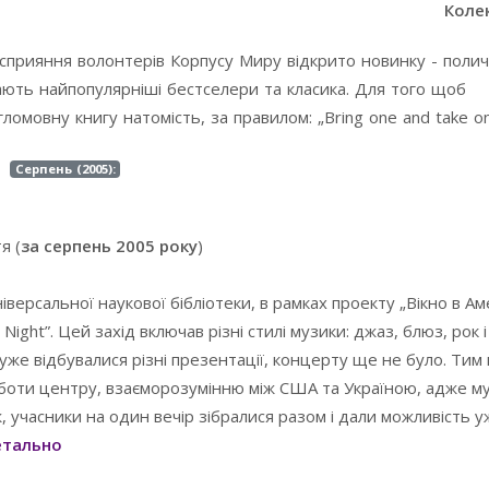
Коле
 сприяння волонтерів Корпусу Миру відкрито новинку - полич
ають найпопулярніші бестселери та класика. Для того щоб
омовну книгу натомість, за правилом: „Bring one and take on
Серпень (2005):
я (
за серпень 2005 року
)
іверсальної наукової бібліотеки, в рамках проекту „Вікно в Ам
ight”. Цей захід включав різні стилі музики: джаз, блюз, рок і
уже відбувалися різні презентації, концерту ще не було. Тим
роботи центру, взаєморозумінню між США та Україною, адже муз
, учасники на один вечір зібралися разом і дали можливість
тально