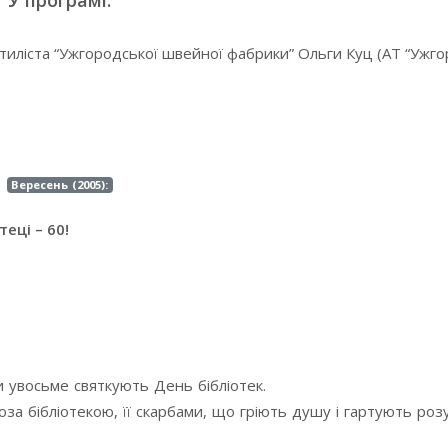
У програмі:
 стиліста “Ужгородської швейної фабрики” Ольги Куц (АТ “Ужг
Вересень (2005):
еці – 60!
ни увосьме святкують День бібліотек.
оза бібліотекою, її скарбами, що гріють душу і гартують роз