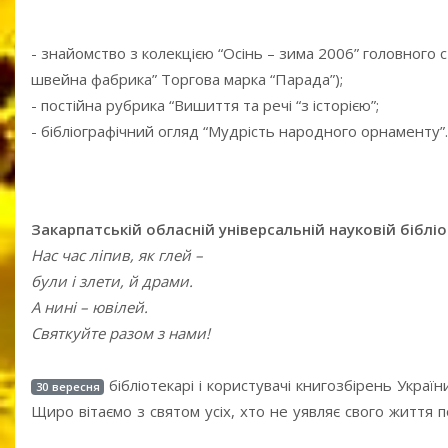
- знайомство з колекцією “Осінь – зима 2006” головного
швейна фабрика” Торгова марка “Парада”);
- постійна рубрика “Вишиття та речі “з історією”;
- бібліографічний огляд “Мудрість народного орнаменту”.
Закарпатській обласній універсальній науковій бібліот
Нас час ліпив, як глей –
були і злети, й драми.
А нині – ювілей.
Святкуйте разом з нами!
бібліотекарі і користувачі книгозбірень Украї
30 вересня
Щиро вітаємо з святом усіх, хто не уявляє свого життя п