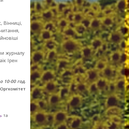
ий
 Вінниці,
читання,
айновіші
ри журналу
аїк Ірен
 10-00 год.
Оргкомітет
ь
та