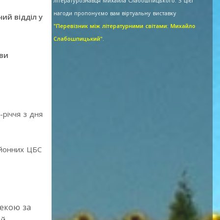
літературознавця Михайла Слабошпицького. З цієї
нагоди пропонуємо вам віртуальну виставку
ий відділ у
"Перевізник між літературними світами: Михайло
Слабошпицький".
ови
-річчя з дня
районних ЦБС
текою за