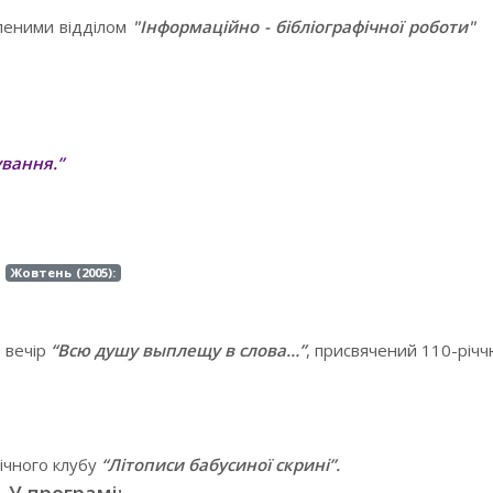
леними відділом
"Інформаційно - бібліографічної роботи"
вання.”
Жовтень (2005):
й вечір
“Всю душу выплещу в слова…”
, присвячений 110-річч
ічного клубу
“Літописи бабусиної скрині”.