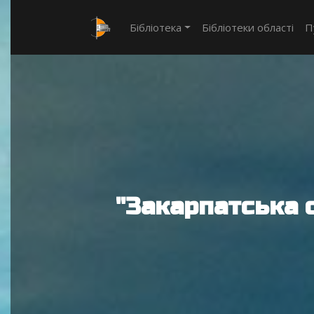
Бібліотека
Бібліотеки області
П
"Закарпатська 