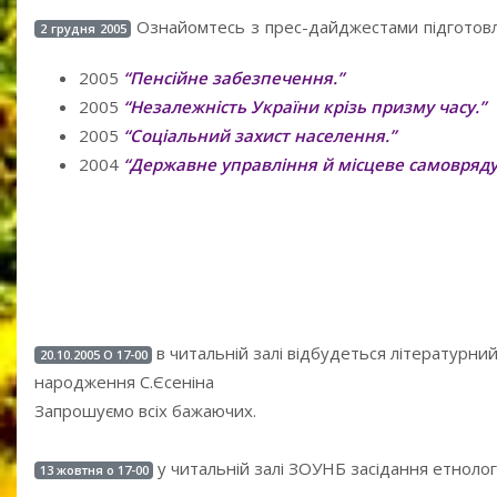
Ознайомтесь з прес-дайджестами підготов
2 грудня 2005
2005
“Пенсійне забезпечення.”
2005
“Незалежність України крізь призму часу.”
2005
“Соціальний захист населення.”
2004
“Державне управління й місцеве самовряду
в читальній залі відбудеться літературни
20.10.2005 О 17-00
народження С.Єсеніна
Запрошуємо всіх бажаючих.
у читальній залі ЗОУНБ засідання етнолог
13 жовтня о 17-00