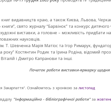
города
16-17 грудня 2005 року
проводять IV традиційн
книг видавництв краю, а також Києва, Львова, Черкас,
книги”, свято журналу “Барвінок” та конкурс дитячого 
, художні виставки, а головне – можливість придбати н
 поважних науковців.
м. Т. Шевченка Марія Матіос та Ігор Римарук, фундато
а року” Костянтин Родик та Ірина Родіна, відомий проз
Віталій і Дмитро Капранови та інші.
Початок роботи виставки-ярмарку щодня о
я Закарпаття". Ознайомтесь з хронікою за
листопад
відділу
"Інформаційно - бібліографічної роботи"
за
жовтен