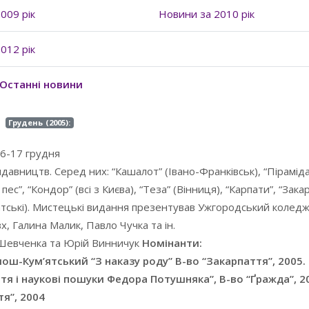
009 рік
Новини за 2010 рік
012 рік
Останні новини
Грудень (2005):
16-17 грудня
ництв. Серед них: “Кашалот” (Івано-Франківськ), “Піраміда”
пес”, “Кондор” (всі з Києва), “Теза” (Вінниця), “Карпати”, “Зака
рпатські). Мистецькі видання презентував Ужгородський колед
х, Галина Малик, Павло Чучка та ін.
. Шевченка та Юрій Винничук
Номінанти:
ош-Кум’ятський “З наказу роду” В-во “Закарпаття”, 2005.
я і наукові пошуки Федора Потушняка”, В-во “Ґражда”, 20
тя”, 2004