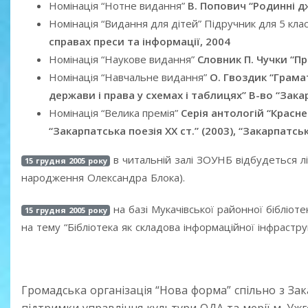
Номінація “Нотне видання”
В. Попович “Родинні д
Номінація “Видання для дітей” Підручник для 5 кла
справах преси та інформації, 2004
Номінація “Наукове видання”
Словник П. Чучки “Пр
Номінація “Навчальне видання”
О. Гвоздик “Грамат
держави і права у схемах і таблицях” В-во “Зака
Номінація “Велика премія”
Серія антологій “Красне
“Закарпатська поезія ХХ ст.” (2003), “Закарпатсь
в читальній залі ЗОУНБ відбудеться лі
15 грудня 2005 року
народження Олександра Блока).
на базі Мукачівської районної бібліот
15 грудня 2005 року
на тему “Бібліотека як складова інформаційної інфрастру
Громадська організація “Нова форма” спільно з З