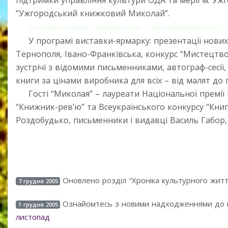
підтримки управління культури ОДА та мерії м. Уж
“Ужгородський книжковий Миколай”.
Головне місце проведення – облмуздрамтеатр.
У програмі виставки-ярмарку: презентації нових 
Тернополя, Івано-Франківська, конкурс “Мистецтво 
зустрічі з відомими письменниками, автограф-сесії
книги за цінами виробника для всіх – від малят до
Гості “Миколая” – лауреати Національної премії і
“Книжник-рев’ю” та Всеукраїнського конкурсу “Книг
Роздобудько, письменники і видавці Василь Габор, 
Оновлено розділ "Хроніка культурного житт
7 грудня 2005
Ознайомтесь з новими надходженнями до 
1 грудня 2005
листопад