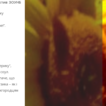
ктив ЗОУНБ
ку
e!”.
ерику”,
 соул.
 паче, що
ика – як і
 ужгородцям