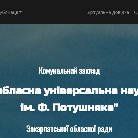
ублікації
Віртуальна довідка
О
Комунальний заклад
обласна універсальна нау
ім. Ф. Потушняка"
Закарпатської обласної ради