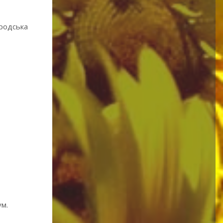
ородська
ум.