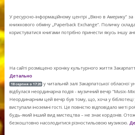
У ресурсно-інформаційному центрі „Вікно в Америку” за
книжкового обміну „Paperback Exchange”. Поличку склад
користуватися книгами потрібно принести якусь іншу англ
На сайті розміщено хроніку культурного життя Закарпатт
Детально
у читальній залі Закарпатської обласної ун
18 серпня о 17:20
відбулася неординарна подія - музичний вечір “Musix-Mix N
Неординарним цей вечір був тому, що, хоча у бібліотеці 
виступали іноземні гості. Це повністю відповідало меті 
будь-який інший вид мистецтва – не знає кордонів. Отож
безкоштовно насолодитися різностильовою музикою.
Де