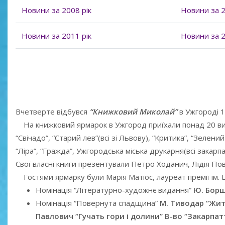
Новини за 2008 рік
Новини за 2
Новини за 2011 рік
Новини за 2
Вчетверте відбувся
“Книжковий Миколай”
в Ужгороді 
На книжковий ярмарок в Ужгород приїхали понад 20 видав
“Свічадо”, “Старий лев”(всі зі Львову), “Критика”, “Зелений 
“Ліра”, “Гражда”, Ужгородська міська друкарня(всі зака
Свої власні книги презентували Петро Ходанич, Лідія Пов
Гостями ярмарку були Марія Матіос, лауреат премії ім
Номінація “Літературно-художнє видання”
Ю. Борш
Номінація “Повернута спадщина”
М. Тиводар “Житт
Павлович “Гучать гори і долини” В-во “Закарпат