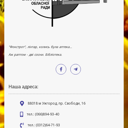
"Фокстрот", ліхтар, колись була аптека...
Аж раптом - дві сосни. Бібліотека.
Наша адреса:
88018 м Ужгород, пр. Свободи, 16
тел.: (066)894-93-40
тел.: (0312)64-71-93