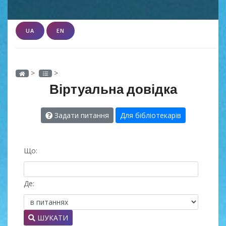
UA
EN
>
>
Віртуальна довідка
Задати питання
Для бібліотекарів
Що:
Де:
ШУКАТИ