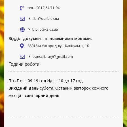
тел.: (0312)64-71-94
libr@ounb.uz.ua
biblioteka.uz.ua
Відділ документів іноземними мовами:
88018 м Ужгород, вул. Капітульна, 10
transclibrary@gmail.com
Години роботи:
Пн.-Пт.
-з 09-19 год Нд.- з 10 до 17 год.
Вихідний день
субота. Останній вівторок кожного
місяця -
санітарний день