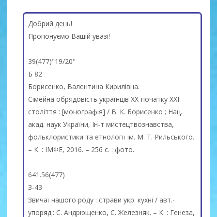
Добрий день!
Пропонуємо Вашій увазі!
39(477)"19/20"
Б 82
Борисенко, Валентина Кирилівна.
Сімейна обрядовість українців XX-початку XXI
століття : [монографія] / В. К. Борисенко ; Нац.
акад. наук України, Ін-т мистецтвознавства,
фольклористики та етнології ім. М. Т. Рильського.
– К. : ІМФЕ, 2016. – 256 с. : фото.
641.56(477)
З-43
Звичаї нашого роду : страви укр. кухні / авт.-
упоряд.: С. Андрющенко, С. Железняк. – К. : Генеза,