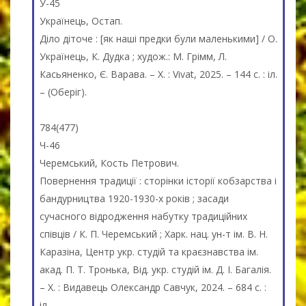
У-45
Українець, Остап.
Діло діточе : [як наші предки були маленькими] / О.
Українець, К. Дудка ; худож.: М. Грімм, Л.
Касьяненко, Є. Варава. – Х. : Vivat, 2025. – 144 с. : іл.
– (Оберіг).
784(477)
Ч-46
Черемський, Кость Петрович.
Повернення традиції : сторінки історії кобзарства і
бандурництва 1920-1930-х років ; засади
сучасного відродження набутку традиційних
співців / К. П. Черемський ; Харк. нац. ун-т ім. В. Н.
Каразіна, Центр укр. студій та краєзнавства ім.
акад. П. Т. Тронька, Від. укр. студій ім. Д. І. Багалія.
– Х. : Видавець Олександр Савчук, 2024. – 684 с. :
іл.