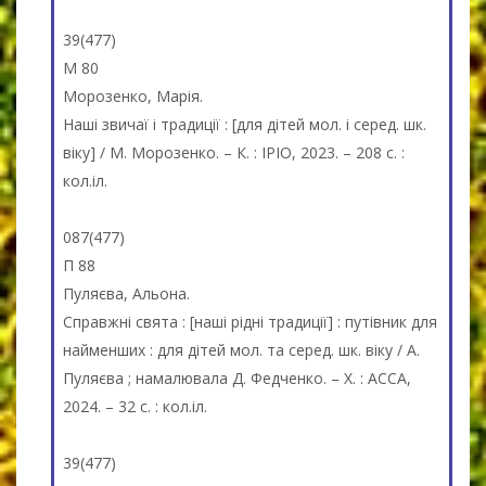
39(477)
М 80
Морозенко, Марія.
Наші звичаї і традиції : [для дітей мол. і серед. шк.
віку] / М. Морозенко. – К. : ІРІО, 2023. – 208 с. :
кол.іл.
087(477)
П 88
Пуляєва, Альона.
Справжні свята : [наші рідні традиції] : путівник для
найменших : для дітей мол. та серед. шк. віку / А.
Пуляєва ; намалювала Д. Федченко. – Х. : АССА,
2024. – 32 с. : кол.іл.
39(477)