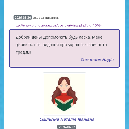
адреса питання:
2026-03-30
http://www.biblioteka.uz.ua/dovidka/view.php?qid=10464
Добрий день! Допоможіть будь ласка. Мене
цікавить: нгві видання про українські звичаї та
традиції
Семанчик Надія
Смільгіна Наталія Іванівна
2026-04-02