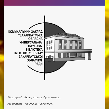
"Фокстрот", ліхтар, колись була аптека...
Аж раптом - дві сосни. Бібліотека.