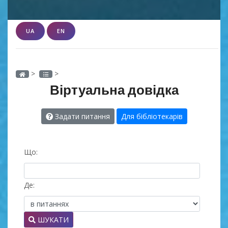
UA
EN
>
>
Віртуальна довідка
Задати питання
Для бібліотекарів
Що:
Де:
ШУКАТИ