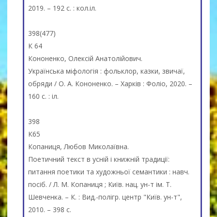
2019. – 192 с. : кол.іл.
398(477)
К 64
Кононенко, Олексій Анатолійович.
Українська міфологія : фольклор, казки, звичаї,
обряди / О. А. Кононенко. – Харків : Фоліо, 2020. –
160 с. : іл.
398
К65
Копаниця, Любов Миколаївна.
Поетичний текст в усній і книжній традиції:
питання поетики та художньої семантики : навч.
посіб. / Л. М. Копаниця ; Київ. нац. ун-т ім. Т.
Шевченка. – К. : Вид.-полігр. центр "Київ. ун-т",
2010. – 398 с.