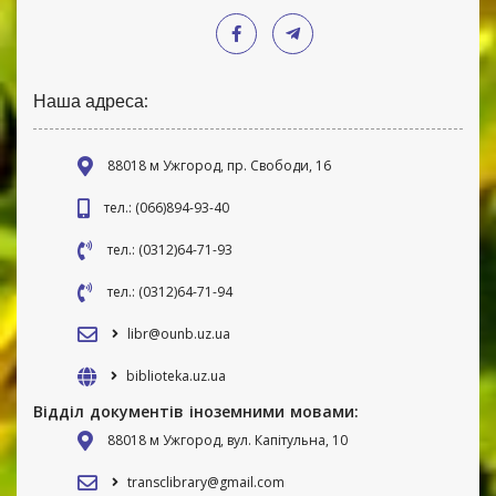
Наша адреса:
88018 м Ужгород, пр. Свободи, 16
тел.: (066)894-93-40
тел.: (0312)64-71-93
тел.: (0312)64-71-94
libr@ounb.uz.ua
biblioteka.uz.ua
Відділ документів іноземними мовами:
88018 м Ужгород, вул. Капітульна, 10
transclibrary@gmail.com