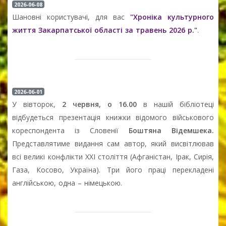
2026-06-08
Шановні користувачі, для вас
"Хроніка культурного
життя Закарпатської області за травень 2026 р."
.
2026-06-01
У вівторок,
2 червня, о 16.00
в нашій бібліотеці
відбудеться презентація книжки відомого військового
кореспондента із Словенії
Боштяна Відемшека.
Представлятиме видання сам автор, який висвітлював
всі великі конфлікти ХХІ століття (Афганістан, Ірак, Сирія,
Газа, Косово, Україна). Три його праці перекладені
англійською, одна – німецькою.