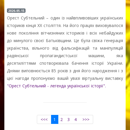
2026-05-15
Орест Субтельний – один із найвпливовіших українських
істориків кінця XX століття. На його працях виховувалося
нове покоління вітчизняних істориків і всіх небайдужих
до минулого своєї Батьківщини. Це була свіжа генерація
українства, вільного від фальсифікацій та маніпуляцій
радянської пропагандистської машини, яка
десятиліттями спотворювала бачення історії України.
Днями виповнюється 85 років з дня його народження і з
цієї нагоди пропонуємо вашій увазі віртуальну виставку
"Орест Субтельний - легенда української історії".
<<<
1
2
3
4
>>>