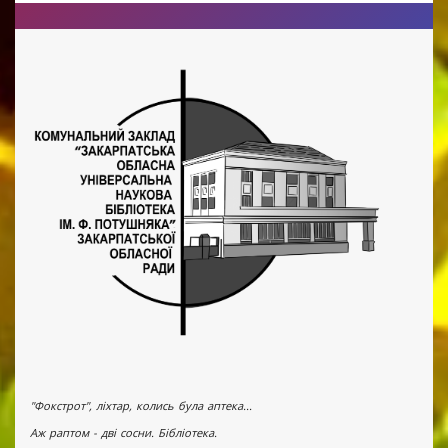
"Фокстрот", ліхтар, колись була аптека...
Аж раптом - дві сосни. Бібліотека.