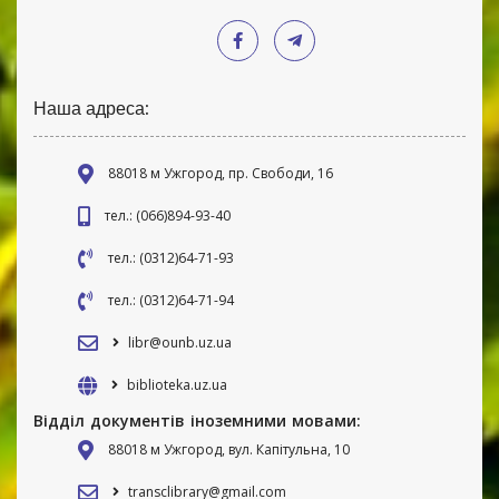
Наша адреса:
88018 м Ужгород, пр. Свободи, 16
тел.: (066)894-93-40
тел.: (0312)64-71-93
тел.: (0312)64-71-94
libr@ounb.uz.ua
biblioteka.uz.ua
Відділ документів іноземними мовами:
88018 м Ужгород, вул. Капітульна, 10
transclibrary@gmail.com