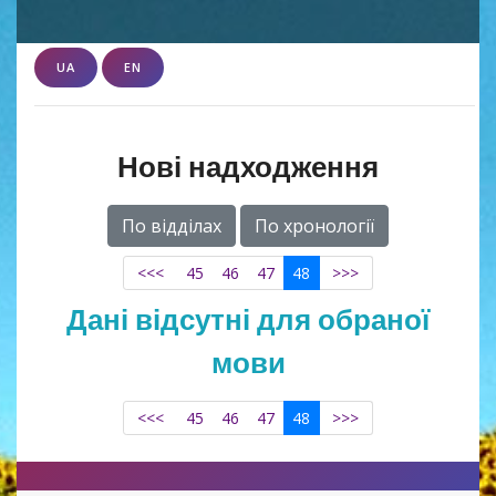
UA
EN
Нові надходження
По відділах
По хронології
<<<
45
46
47
48
>>>
Дані відсутні для обраної
мови
<<<
45
46
47
48
>>>