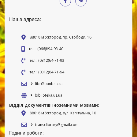
Наша адреса:
88018 м Ужгород, пр. Свободи, 16
тел.: (066)894-93-40
тел.: (0312)64-71-93
тел.: (0312)64-71-94
libr@ounb.uz.ua
biblioteka.uz.ua
Відділ документів іноземними мовами:
88018 м Ужгород, вул. Капітульна, 10
transclibrary@gmail.com
Години роботи: