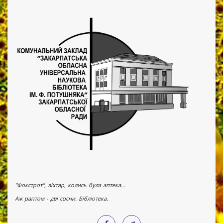
"Фокстрот", ліхтар, колись була аптека...
Аж раптом - дві сосни. Бібліотека.