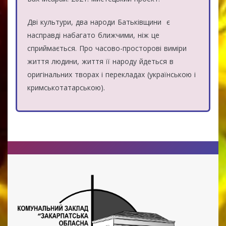
Дві культури, два народи Батьківщини є
насправді набагато ближчими, ніж це
сприймається. Про часово-просторові виміри
життя людини, життя її народу йдеться в
оригінальних творах і перекладах (українською і
кримськотатарською).