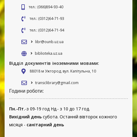
тел.: (066)894-93-40
тел.: (0312)64-71-93
тел.: (0312)64-71-94
libr@ounb.uz.ua
biblioteka.uz.ua
Відділ документів іноземними мовами:
88018 м Ужгород, вул. Капітульна, 10
transclibrary@gmail.com
Години роботи:
Пн.-Пт.
-з 09-19 год Нд.- з 10 до 17 год.
Вихідний день
субота. Останній вівторок кожного
місяця -
санітарний день