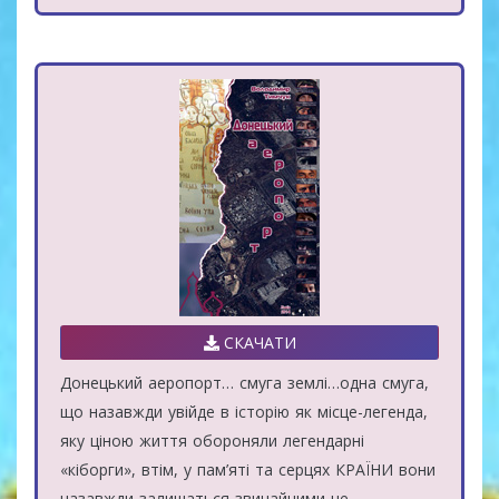
СКАЧАТИ
Донецький аеропорт… смуга землі…одна смуга,
що назавжди увійде в історію як місце-легенда,
яку ціною життя обороняли легендарні
«кіборги», втім, у пам’яті та серцях КРАЇНИ вони
назавжди залишаться звичайними не