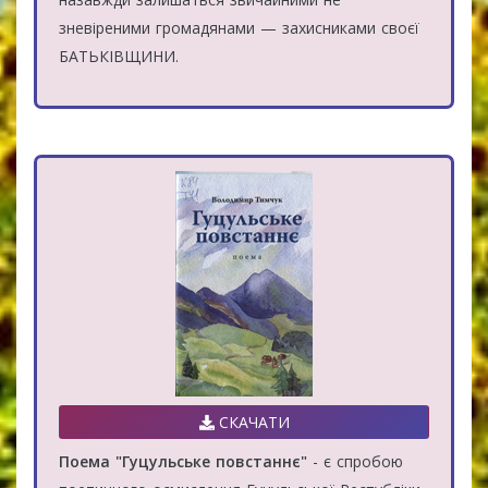
зневіреними громадянами — захисниками своєї
БАТЬКІВЩИНИ.
СКАЧАТИ
Поема "Гуцульське повстаннє"
- є спробою