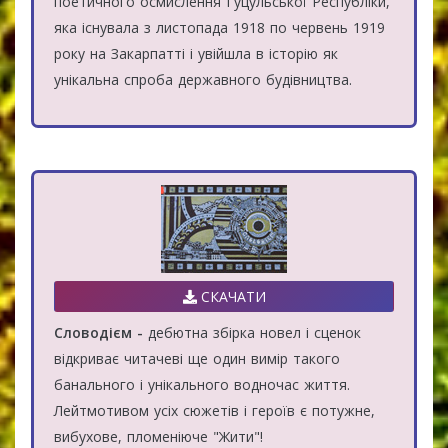
поетичного осмислення Гуцульської Республіки,
яка існувала з листопада 1918 по червень 1919
року на Закарпатті і увійшла в історію як
унікальна спроба державного будівництва.
СКАЧАТИ
Словодієм -
дебютна збірка новел і сценок
відкриває читачеві ще один вимір такого
банального і унікального водночас життя.
Лейтмотивом усіх сюжетів і героїв є потужне,
вибухове, пломеніюче "Жити"!