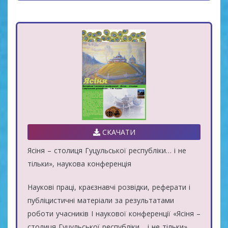
СКАЧАТИ
Ясіня – столиця Гуцульської республіки… і не
тільки», наукова конференція
Наукові праці, краєзнавчі розвідки, реферати і
публіцистичні матеріали за результатами
роботи учасників І наукової конференції «Ясіня –
столиця Гуцульської республіки… і не тільки»,