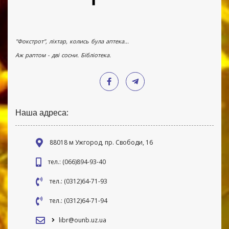
"Фокстрот", ліхтар, колись була аптека...
Аж раптом - дві сосни. Бібліотека.
Наша адреса:
88018 м Ужгород, пр. Свободи, 16
тел.: (066)894-93-40
тел.: (0312)64-71-93
тел.: (0312)64-71-94
libr@ounb.uz.ua