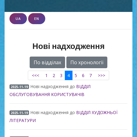
UA
EN
Нові надходження
По відділах
По хронології
<<<
1
2
3
4
5
6
7
>>>
Нові надходження до
ВІДДІЛ
2025-11-19
ОБСЛУГОВУВАННЯ КОРИСТУВАЧІВ
Нові надходження до
ВІДДІЛ ХУДОЖНЬОЇ
2025-11-19
ЛІТЕРАТУРИ