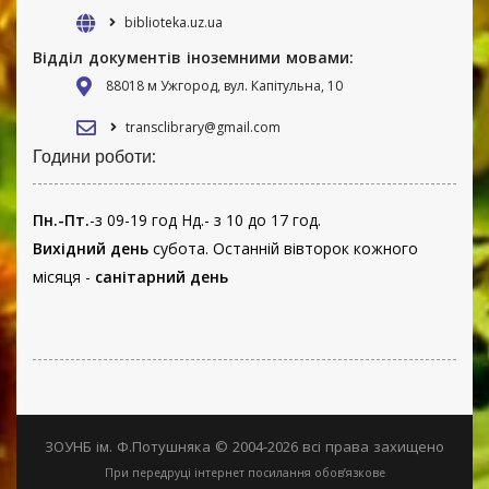
biblioteka.uz.ua
Відділ документів іноземними мовами:
88018 м Ужгород, вул. Капітульна, 10
transclibrary@gmail.com
Години роботи:
Пн.-Пт.
-з 09-19 год Нд.- з 10 до 17 год.
Вихідний день
субота. Останній вівторок кожного
місяця -
санітарний день
ЗОУНБ ім. Ф.Потушняка © 2004-2026 всі права захищено
При передруці інтернет посилання обов’язкове