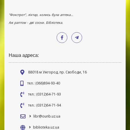
"Фокстрот", ліхтар, колись була аптека...
Аж раптом - дві сосни. Бібліотека.
Наша адреса:
88018 м Ужгород, пр. Свободи, 16
тел.: (066)894-93-40
тел.: (0312)64-71-93
тел.: (0312)64-71-94
libr@ounb.uz.ua
biblioteka.uz.ua