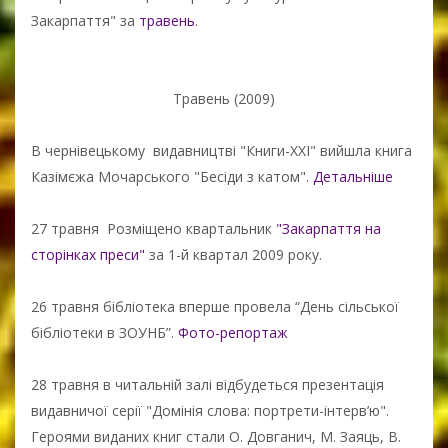
Закарпаття" за
травень
.
Травень (2009)
В чернівецькому видавництві "Книги-ХХІ" вийшла книга
Казімєжа Мочарського "Бесіди з катом".
Детальніше
27 травня Розміщено квартальник
"Закарпаття на
сторінках преси"
за 1-й квартал 2009 року.
26 травня бібліотека вперше провела “День сільської
бібліотеки в ЗОУНБ”.
Фото-репортаж
28 травня в читальній залі відбудеться презентація
видавничої серії "Домінія слова: портрети-інтерв’ю".
Героями виданих книг стали О. Довганич, М. Заяць, В.