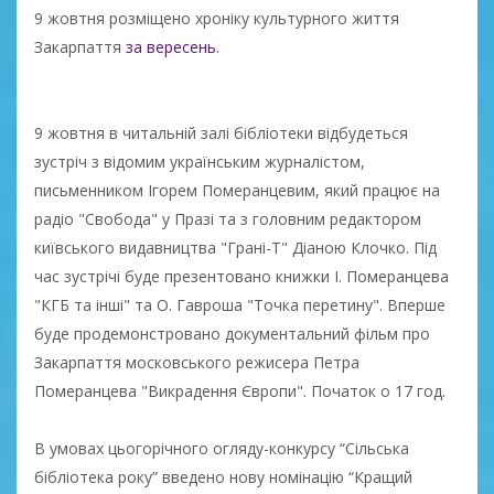
9 жовтня розміщено хроніку культурного життя
Закарпаття
за вересень
.
9 жовтня в читальній залі бібліотеки відбудеться
зустріч з відомим українським журналістом,
письменником Ігорем Померанцевим, який працює на
радіо "Свобода" у Празі та з головним редактором
київського видавництва "Грані-Т" Діаною Клочко. Під
час зустрічі буде презентовано книжки І. Померанцева
"КГБ та інші" та О. Гавроша "Точка перетину". Вперше
буде продемонстровано документальний фільм про
Закарпаття московського режисера Петра
Померанцева "Викрадення Європи". Початок о 17 год.
В умовах цьогорічного огляду-конкурсу “Сільська
бібліотека року” введено нову номінацію “Кращий