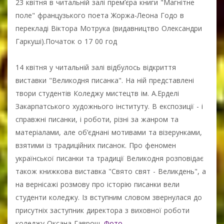
23 квітня в читальній залі прем’єра книги "Магнітне
поле" французького поета Жоржа-Леона Годо в
перекладі Віктора Мотрука (видавництво Олександри
Гаркуші).Початок о 17 00 год
14 квітня у читальній залі відбулось відкриття
виставки "Великодня писанка". На ній представлені
твори студентів Коледжу мистецтв ім. А.Ерделі
Закарпатського художнього інституту. В експозиції - і
справжні писанки, і роботи, різні за жанром та
матеріалами, але об’єднані мотивами та візерунками,
взятими із традиційних писанок. Про феномен
української писанки та традиції Великодня розповідає
також книжкова виставка "Свято свят - Великдень", а
на вернісажі розмову про історію писанки вели
студенти коледжу. Із вступним словом звернулася до
присутніх заступник директора з виховної роботи
коледжу Оксана Гаврош.
Фото