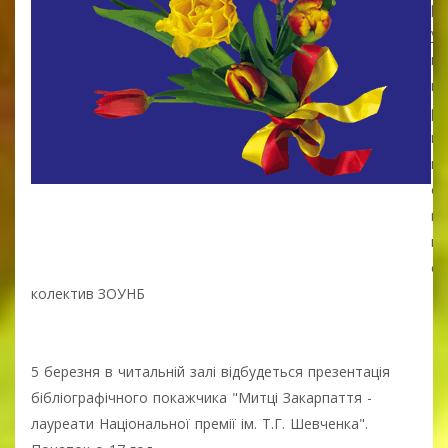
ру
уд
гр
ко
ру
що
но
с
на
по
си
колектив ЗОУНБ
5 березня в читальній залі відбудеться презентація
бібліографічного покажчика "Митці Закарпаття -
лауреати Національної премії ім. Т.Г. Шевченка".