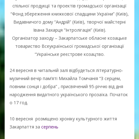
спільної продукції та проектів громадської організації
“Фонд збереження книжкової спадщини України” (Київ),
Видавничого дому “Андрій” (Київ), творчої майстерні
Івана Захарця “Інтролігація” (Київ).
Організатор заходу – Закарпатське обласне козацьке
товариство Всеукраїнської громадської організації
“Українське реєстрове козацтво.
24 вересня в читальній залі відбудеться літературно-
музичний вечір пам’яті Михайла Томчанія “З серцем,
повним сонця і добра” , присвячений 95-річчю від дня
народження видатного українського прозаїка. Початок
о 17 год.
10 вересня розміщено хроніку культурного життя
Закарпаття за
серпень