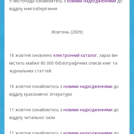
9 листопада ознайомтесь з
новими надходженнями
до
відділу книгозберігання
Жовтень (2009)
16 жовтня оновлено
електронний каталог
, зараз він
містить майже 80 000 бібліографічних описів книг та
журнальних статтей.
16 жовтня ознайомтесь з
новими надходженнями
до
відділу краєзнавчої літератури
11 жовтня ознайомтесь з
новими надходженнями
до
відділу читальної зали
11 жовтня ознайомтесь з
новими надходженнями
до