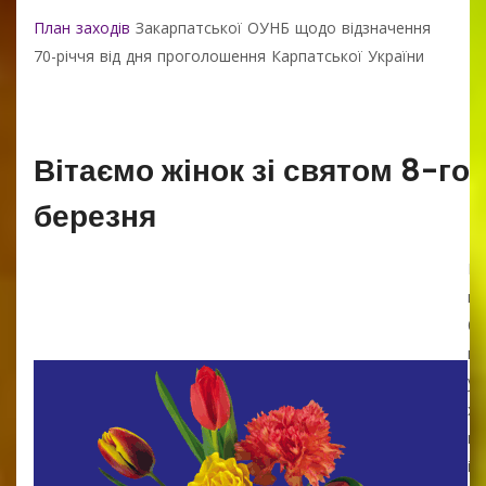
План заходів
Закарпатської ОУНБ щодо відзначення
70-річчя від дня проголошення Карпатської України
Вітаємо жінок зі святом 8-го
березня
Щ
на
бу
щ
у 
хо
що
іш