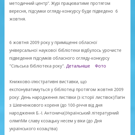
методичний центр”. Журі працюватиме протягом
вересня, підсумки огляду-конкурсу буде підведено 6
жовтня.
6 жовтня 2009 року у приміщенні обласної
універсальної наукової бібліотеки відбулось урочисте
підведення підсумків обласного огляду-конкурсу
"Сільська бібліотека року".
Детальніше
Фото
Книжково-ілюстративні виставки, що
експонуватимуться у бібліотеці протягом жовтня 2009
року: День народження листівки (з історії листівок)Пагін
з Шевченкового кореня (до 100-річчя від дня
народження Б.-І. Антонича)Український літературний
олімпМи славу козацьку несем у віки (до Дня
українського козацтва)