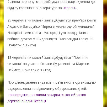
7 липня пропонуємо вашій увазі нові надходження до
відділу краєзнавчої літератури за
червень
.
25 червня в читальній залі відбудеться прем’єра книги
Людмили Загоруйко "Евреи в жизни одной женщины".
Наскрізні теми книги - Ужгород і ужгородці. Книга
вийшла друком у "Видавництві Олександри Гаркуші".
Початок о 17 год.
18 червня в читальній залі відбудуться "Поетичні
читання" за участю Оксани Луцишиної та Мар’яни
Нейметі. Початок о 17 год.
Про фінансування видатків, пов’язаних із організацією
оздоровлення та відпочинку обдарованих дітей:
Розпорядження голови Закарпатської обласної
державної адміністрації