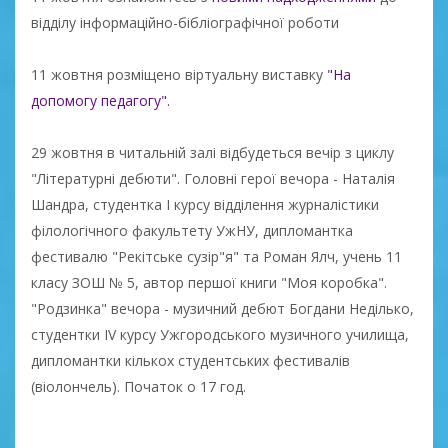
відділу інформаційно-бібліографічної роботи
11 жовтня розміщено віртуальну виставку
"На
допомогу педагогу".
29 жовтня в читальній залі відбудеться вечір з циклу
"Літературні дебюти". Головні герої вечора - Наталія
Шандра, студентка І курсу відділення журналістики
філологічного факультету УжНУ, дипломантка
фестивалю "Рекітське сузір"я" та Роман Ялч, учень 11
класу ЗОШ № 5, автор першої книги "Моя коробка".
"Родзинка" вечора - музичний дебют Богдани Неділько,
студентки IV курсу Ужгородського музичного училища,
дипломантки кількох студентських фестивалів
(віолончель). Початок о 17 год.