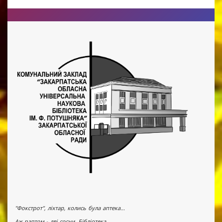
"Фокстрот", ліхтар, колись була аптека...
Аж раптом - дві сосни. Бібліотека.