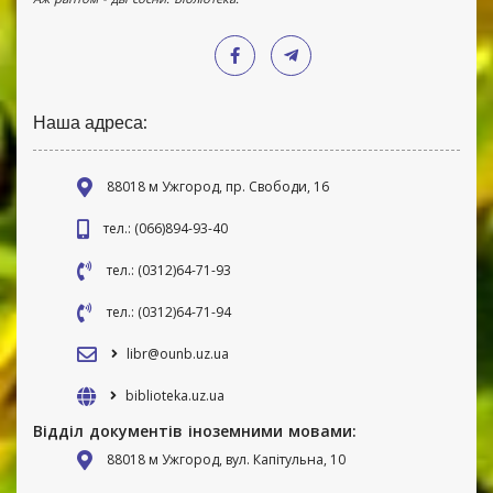
Наша адреса:
88018 м Ужгород, пр. Свободи, 16
тел.: (066)894-93-40
тел.: (0312)64-71-93
тел.: (0312)64-71-94
libr@ounb.uz.ua
biblioteka.uz.ua
Відділ документів іноземними мовами:
88018 м Ужгород, вул. Капітульна, 10