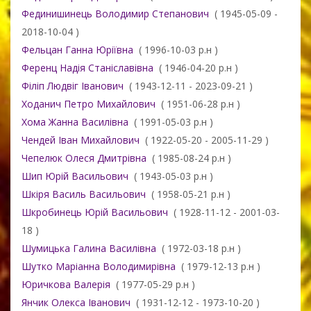
Фединишинець Володимир Степанович
( 1945-05-09 -
2018-10-04 )
Фельцан Ганна Юріївна
( 1996-10-03 р.н )
Ференц Надія Станіславівна
( 1946-04-20 р.н )
Філіп Людвіг Іванович
( 1943-12-11 - 2023-09-21 )
Ходанич Петро Михайлович
( 1951-06-28 р.н )
Хома Жанна Василівна
( 1991-05-03 р.н )
Чендей Іван Михайлович
( 1922-05-20 - 2005-11-29 )
Чепелюк Олеся Дмитрівна
( 1985-08-24 р.н )
Шип Юрій Васильович
( 1943-05-03 р.н )
Шкіря Василь Васильович
( 1958-05-21 р.н )
Шкробинець Юрій Васильович
( 1928-11-12 - 2001-03-
18 )
Шумицька Галина Василівна
( 1972-03-18 р.н )
Шутко Маріанна Володимирівна
( 1979-12-13 р.н )
Юричкова Валерія
( 1977-05-29 р.н )
Янчик Олекса Іванович
( 1931-12-12 - 1973-10-20 )