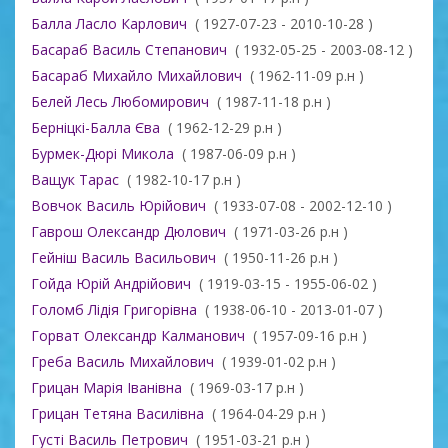
Балла Ласло Карлович
( 1927-07-23 - 2010-10-28 )
Басараб Василь Степанович
( 1932-05-25 - 2003-08-12 )
Басараб Михайло Михайлович
( 1962-11-09 р.н )
Белей Лесь Любомирович
( 1987-11-18 р.н )
Берніцкі-Балла Єва
( 1962-12-29 р.н )
Бурмек-Дюрі Микола
( 1987-06-09 р.н )
Ващук Тарас
( 1982-10-17 р.н )
Вовчок Василь Юрійович
( 1933-07-08 - 2002-12-10 )
Гаврош Олександр Дюлович
( 1971-03-26 р.н )
Гейніш Василь Васильович
( 1950-11-26 р.н )
Гойда Юрій Андрійович
( 1919-03-15 - 1955-06-02 )
Голомб Лідія Григорівна
( 1938-06-10 - 2013-01-07 )
Горват Олександр Калманович
( 1957-09-16 р.н )
Греба Василь Михайлович
( 1939-01-02 р.н )
Грицан Марія Іванівна
( 1969-03-17 р.н )
Грицан Тетяна Василівна
( 1964-04-29 р.н )
Густі Василь Петрович
( 1951-03-21 р.н )