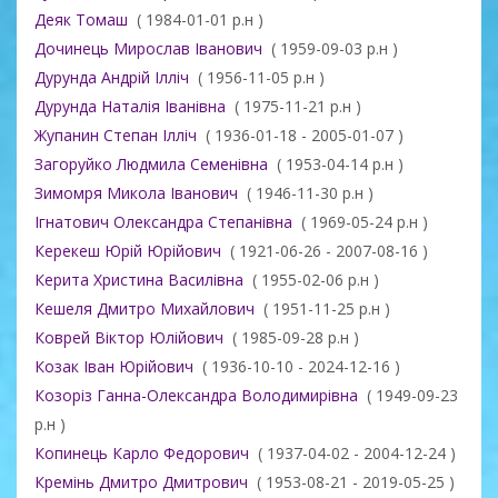
Деяк Томаш
( 1984-01-01 р.н )
Дочинець Мирослав Іванович
( 1959-09-03 р.н )
Дурунда Андрій Ілліч
( 1956-11-05 р.н )
Дурунда Наталія Іванівна
( 1975-11-21 р.н )
Жупанин Степан Ілліч
( 1936-01-18 - 2005-01-07 )
Загоруйко Людмила Семенівна
( 1953-04-14 р.н )
Зимомря Микола Іванович
( 1946-11-30 р.н )
Ігнатович Олександра Степанівна
( 1969-05-24 р.н )
Керекеш Юрій Юрійович
( 1921-06-26 - 2007-08-16 )
Керита Христина Василівна
( 1955-02-06 р.н )
Кешеля Дмитро Михайлович
( 1951-11-25 р.н )
Коврей Віктор Юлійович
( 1985-09-28 р.н )
Козак Іван Юрійович
( 1936-10-10 - 2024-12-16 )
Козоріз Ганна-Олександра Володимирівна
( 1949-09-23
р.н )
Копинець Карло Федорович
( 1937-04-02 - 2004-12-24 )
Кремінь Дмитро Дмитрович
( 1953-08-21 - 2019-05-25 )