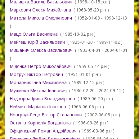
Малишка Василь Васильович
( 1998-10-15 р.н )
Маркович Олеся Михайлівна
( 1968-05-29 р.н )
Матола Микола Омелянович
( 1952-01-08 - 1993-12-13
)
Мацо Ольга Василівна
( 1985-10-02 р.н )
Мейгеш Юрій Васильович
( 1925-01-20 - 1999-11-02 )
Мишанич Олекса Васильович
( 1933-04-01 - 2004-01-01
)
Мідянка Петро Миколайович
( 1959-05-14 р.н )
Мотрук Віктор Петрович
( 1951-01-01 р.н )
Мочарник Інна Михайлівна
( 1989-12-12 р.н )
Мушинка Микола Іванович
( 1936-02-20 - 2024-09-12 )
Надворна Ірина Володимірівна
( 1989-06-20 р.н )
Нейметі Маріанна Іванівна
( 1966-06-06 р.н )
Новграді-Лецо Віктор Степанович
( 2002-06-08 р.н )
Остапів Корнелія Богданівна
( 1996-09-26 р.н )
Офіцинський Роман Андрійович
( 1969-03-06 р.н )
Павлишин Любов Володимирівна
( 1985-05-06 р.н )