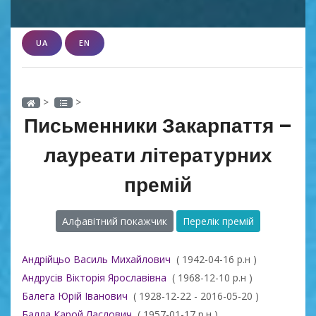
UA
EN
>
>
Письменники Закарпаття –
лауреати літературних
премій
Алфавітний покажчик
Перелік премій
Андрійцьо Василь Михайлович
( 1942-04-16 р.н )
Андрусів Вікторія Ярославівна
( 1968-12-10 р.н )
Балега Юрій Іванович
( 1928-12-22 - 2016-05-20 )
Балла Карой Ласлович
( 1957-01-17 р.н )