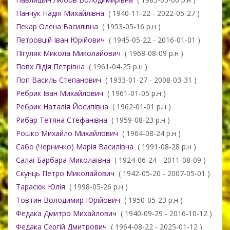
Панчук Надія Михайлівна
( 1940-11-22 - 2022-05-27 )
Пекар Олена Василівна
( 1953-05-16 р.н )
Петровцій Іван Юрійович
( 1945-05-22 - 2016-01-01 )
Пігуляк Микола Миколайович
( 1968-08-09 р.н )
Повх Лідія Петрівна
( 1961-04-25 р.н )
Поп Василь Степанович
( 1933-01-27 - 2008-03-31 )
Ребрик Іван Михайлович
( 1961-01-05 р.н )
Ребрик Наталія Йосипівна
( 1962-01-01 р.н )
Рибар Тетяна Стефанівна
( 1959-08-23 р.н )
Рошко Михайло Михайлович
( 1964-08-24 р.н )
Сабо (Черничко) Марія Василівна
( 1991-08-28 р.н )
Салаї Барбара Миколаївна
( 1924-06-24 - 2011-08-09 )
Скунць Петро Миколайович
( 1942-05-20 - 2007-05-01 )
Тарасюк Юлія
( 1998-05-26 р.н )
Товтин Володимир Юрійович
( 1950-05-23 р.н )
Федака Дмитро Михайлович
( 1940-09-29 - 2016-10-12 )
Федака Сергій Дмитрович
( 1964-08-22 - 2025-01-12 )