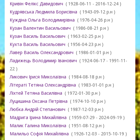
Кривін Фелікс Давидович
( 1928-06-11 - 2016-12-24 )
Кудрявська Людмила Борисівна
( 1943-09-12 р.н )
Куждіна Ольга Володимирівна
( 1976-04-26 р.н )
Кузан Валентин Васильович
( 1986-08-21 р.н )
Кузан Василь Васильович
( 1963-02-25 р.н )
Кухта Василь Васильович
( 1956-04-23 р.н )
Лавер Василь Олександрович
( 1986-01-01 р.н )
Ладижець Володимир Іванович
( 1924-06-17 - 1991-11-
22 )
Ликович Ірися Миколаївна
( 1984-08-18 р.н )
Літераті Тетяна Олександрівна
( 1983-01-01 р.н )
Ліхтей Тетяна Василівна
( 1972-01-30 р.н )
Луцишина Оксана Петрівна
( 1974-10-10 р.н )
Любка Андрій Степанович
( 1987-12-03 р.н )
Мадрига Ірина Михайлівна
( 1959-07-29 - 2024-09-19 )
Малик Галина Миколаївна
( 1951-08-12 р.н )
Малильо Софія Михайлівна
( 1926-12-03 - 2015-10-19 )