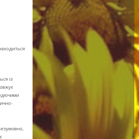
знаходиться
ься із
довжує
лодючими
тично-
Безумовно,
і