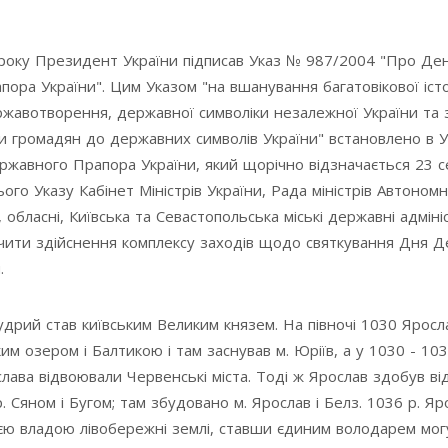
року Президент України підписав Указ № 987/2004 "Про Де
ора України". Цим Указом "на вшанування багатовікової істо
ржавотворення, державної символіки незалежної України та
и громадян до державних символів України" встановлено в У
ржавного Прапора України, який щорічно відзначається 23 с
ого Указу Кабінет Міністрів України, Рада міністрів Автономн
 обласні, Київська та Севастопольська міські державні адмініс
чити здійснення комплексу заходів щодо святкування Дня 
.
дрий став київським Великим князем. На півночі 1030 Яросл
им озером і Балтикою і там заснував м. Юріїв, а у 1030 - 103
слава відвоювали Червенські міста. Тоді ж Ярослав здобув в
р. Сяном і Бугом; там збудовано м. Ярослав і Белз. 1036 р. Яр
оєю владою лівобережні землі, ставши єдиним володарем мог