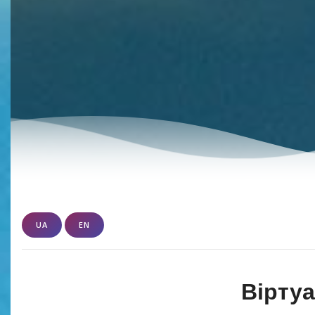
UA
EN
Віртуа