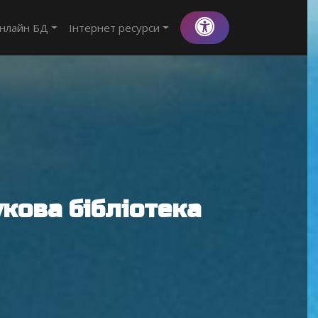
нлайн БД
Інтернет ресурси
кова бібліотека