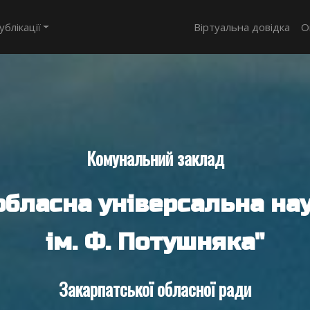
ублікації
Віртуальна довідка
О
Комунальний заклад
обласна універсальна нау
ім. Ф. Потушняка"
Закарпатської обласної ради