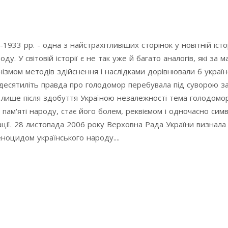
933 рр. - одна з найстрахітливіших сторінок у новітній істор
оду. У світовій історії є не так уже й багато аналогів, які за 
нізмом методів здійснення і наслідками дорівнювали б україн
о десятиліть правда про голодомор перебувала під суворою 
 лише після здобуття Україною незалежності тема голодомо
 пам'яті народу, стає його болем, реквіємом і одночасно сим
ції. 28 листопада 2006 року Верховна Рада України визнал
ноцидом українського народу....