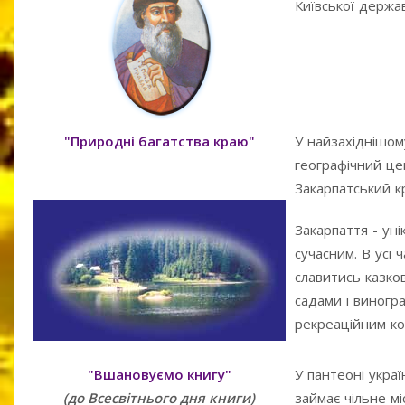
Київської держа
"Природні багатства краю"
У найзахіднішом
географічний це
Закарпатський к
Закарпаття - уні
сучасним. В усі
славитись казк
садами і виног
рекреаційним ко
"Вшановуємо книгу"
У пантеоні укра
(до Всесвітнього дня книги)
займає чільне мі