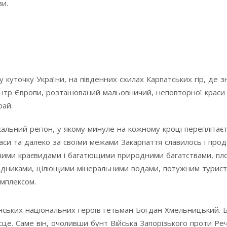
ви.
у куточку України, на південних схилах Карпатських гір, де 
нтр Європи, розташований мальовничий, неповторної краси
рай.
кальний регіон, у якому минуле на кожному кроці переплітаєт
 часи та далеко за своїми межами Закарпаття славилось і про
овими краєвидами і багатющими природними багатствами, п
радниками, цілющими мінеральними водами, потужним турис
мплексом.
їнських національних героїв гетьман Богдан Хмельницький. 
сце. Саме він, очоливши бунт Війська Запорізького проти Реч