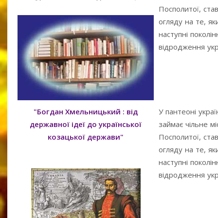
Посполитої, ста
огляду на те, я
наступні поколі
відродження укра
"Богдан Хмельницький : від
У пантеоні укра
державної ідеї до української
займає чільне мі
козацької держави"
Посполитої, ста
огляду на те, я
наступні поколі
відродження укра