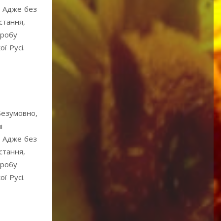
. Адже без
стання,
пробу
ї Русі.
Безумовно,
і
. Адже без
стання,
пробу
ї Русі.