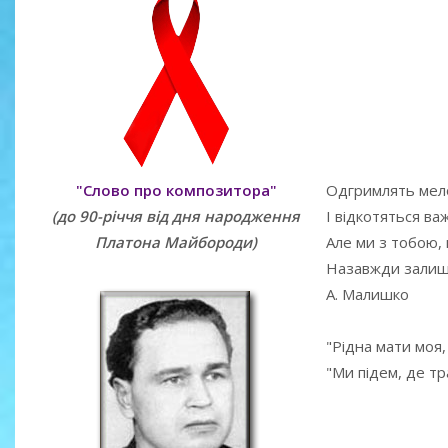
"Слово про композитора"
Одгримлять мел
(до 90-річчя від дня народження
І відкотяться важ
Платона Майбороди)
Але ми з тобою,
Назавжди залиш
А. Малишко
"Рідна мати моя, 
"Ми підем, де тра