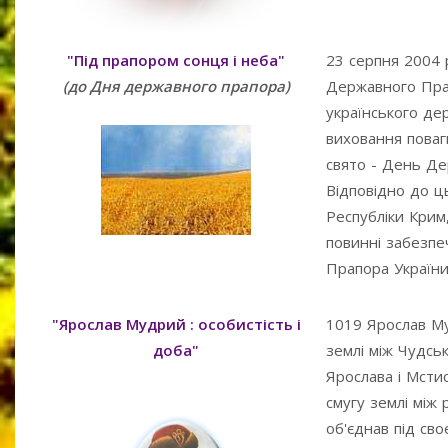
"Під прапором сонця і неба"
23 серпня 2004 
(до Дня державного прапора)
Державного Прап
українського де
виховання поваг
свято - День Де
Відповідно до ць
Республіки Крим,
повинні забезпе
Прапора України
"Ярослав Мудрий : особистість і
1019 Ярослав Му
доба"
землі між Чудськ
Ярослава і Мсти
смугу землі між 
об'єднав під св