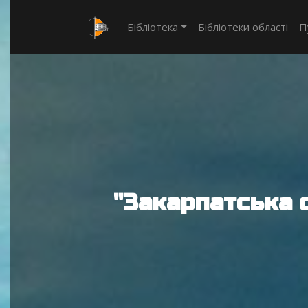
Бібліотека
Бібліотеки області
П
"Закарпатська 