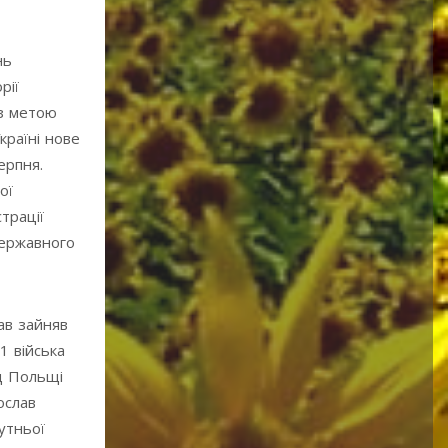
нь
рії
 з метою
країні нове
ерпня.
ої
трації
Державного
ав зайняв
1 війська
ід Польщі
ослав
утньої