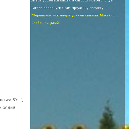
літературознавця Михайла Слабошпицького. З цієї
нагоди пропонуємо вам віртуальну виставку
"Перевізник між літературними світами: Михайло
Слабошпицький".
ька б'є...",
рядків ...