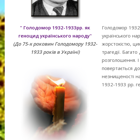
" Голодомор 1932-1933рр. як
Голодомор 1932-1
геноцид українського народу"
українського нар
(До 75-х роковин Голодомору 1932-
жорстокістю, ци
1933 років в Україні)
трагедії. Багат
розголошення. І
повертається до
незнищеності на
1932-1933 рр. ге