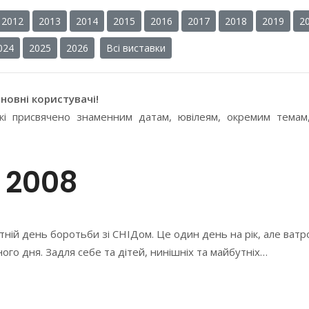
2012
2013
2014
2015
2016
2017
2018
2019
2
024
2025
2026
Всі виставки
новні користувачі!
 які присвячено знаменним датам, ювілеям, окремим темам
2008
ітній день боротьби зі СНІДом. Це один день на рік, але ватр
ого дня. Задля себе та дітей, нинішніх та майбутніх…