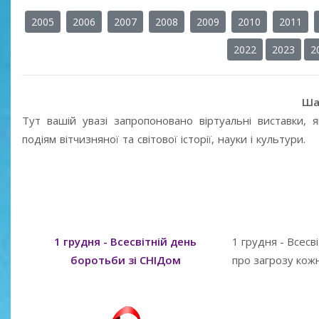
2005
2006
2007
2008
2009
2010
2011
2022
2023
2
Ша
Тут вашій увазі запропоновано віртуальні виставки,
подіям вітчизняної та світової історії, науки і культури.
1 грудня - Всесвітній день
1 грудня - Всесв
боротьби зі СНІДом
про загрозу кожн