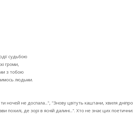
одії судьбою
кі громи,
 ми з тобою
имось людьми.
ти ночей не доспала...", "Знову цвітуть каштани, хвиля дніпровс
ви похилі, де зорі в ясній далині...". Хто не знає цих поетичних 