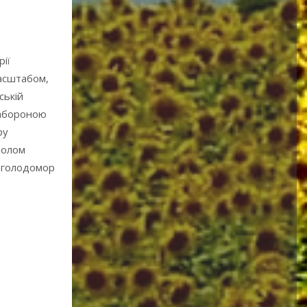
ії
масштабом,
ській
забороною
ру
волом
а голодомор