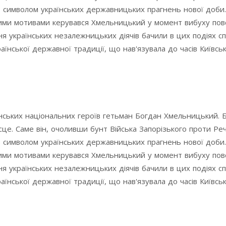
в символом українських державницьких прагнень нової доби
кими мотивами керувався Хмельницький у момент вибуху пов
ння українських незалежницьких діячів бачили в цих подіях с
їнської державної традиції, що нав'язувала до часів Київсько
їнських національних героїв гетьман Богдан Хмельницький. 
сце. Саме він, очоливши бунт Війська Запорізького проти Реч
в символом українських державницьких прагнень нової доби
кими мотивами керувався Хмельницький у момент вибуху пов
ння українських незалежницьких діячів бачили в цих подіях с
їнської державної традиції, що нав'язувала до часів Київсько