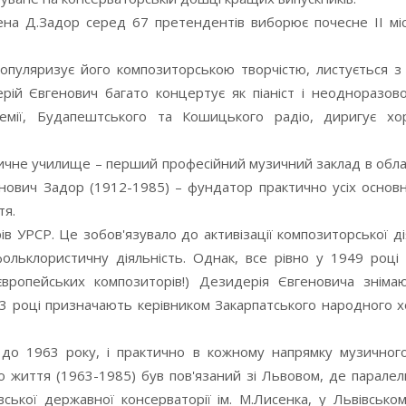
ена Д.Задор серед 67 претендентів виборює почесне ІІ міс
пуляризує його композиторською творчістю, листується з 
ій Євгенович багато концертує як піаніст і неодноразово
емії, Будапештського та Кошицького радіо, диригує хо
узичне училище – перший професійний музичний заклад в обл
ович Задор (1912-1985) – фундатор практично усіх основн
тя.
в УРСР. Це зобов'язувало до активізації композиторської ді
льклористичну діяльність. Однак, все рівно у 1949 році 
європейських композиторів!) Дезидерія Євгеновича зніма
 році призначають керівником Закарпатського народного х
 до 1963 року, і практично в кожному напрямку музичног
го життя (1963-1985) був пов'язаний зі Львовом, де парале
ської державної консерваторії ім. М.Лисенка, у Львівськом