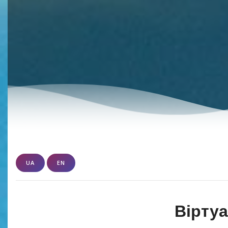
UA
EN
Віртуа