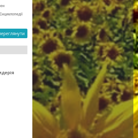
лен
«Енциклопедії
ереглянути
идерія