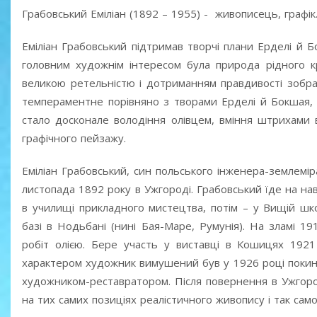
Грабовський Еміліан (1892 – 1955) - живописець, графік
Еміліан Грабовський підтримав творчі плани Ерделі й 
головним художнім інтересом була природа рідного к
великою ретельністю і дотриманням правдивості зобр
темпераментне порівняно з творами Ерделі й Бокшая, 
стало досконале володіння олівцем, вміння штрихами 
графічного пейзажу.
Еміліан Грабовський, син польського інженера-землемір
листопада 1892 року в Ужгороді. Грабовський їде на на
в училищі прикладного мистецтва, потім – у Вищій шк
базі в Нодьбані (нині Бая-Маре, Румунія). На зламі 1
робіт олією. Бере участь у виставці в Кошицях 1921
характером художник вимушений був у 1926 році покину
художником-реставратором. Після повернення в Ужгород
на тих самих позиціях реалістичного живопису і так сам