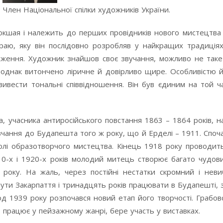
. Член Національної спілки художників України.
Бокшая і належить до перших провідників нового мистецтва 
раю, яку він послідовно розробляв у найкращих традиціях
аження. Художник знайшов своє звучання, можливо не таке
однак витончено ліричне й довірливо щире. Особливістю й
вивести тональні співвідношення. Він був єдиним на той ч
а, учасника антиросійського повстання 1863 – 1864 років, 
вчання до Будапешта того ж року, що й Ерделі – 1911. Споч
олі образотворчого мистецтва. Кінець 1918 року проводить
910-х і 1920-х років молодий митець створює багато чудови
 року. На жаль, через постійні нестатки скромний і неви
ти Закарпаття і тринадцять років працювати в Будапешті,
 1939 року розпочався новий етап його творчості. Грабов
о працює у пейзажному жанрі, бере участь у виставках.