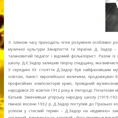
З плином часу приходить чітке розуміння особливої ро
музичної культури Закарпаття та України. Д. Задор –
талановитий педагог і відомий фольклорист. Разом із
школу. Д.Є.Задор залишив творчу спадщину, яка вивчаєтьс
У середині ХХ століття Д.Задор був найфаховішим м
освітою, піаніст європейської величини, продовжувач 
професійних композиторів краю, провідний музикозна
народився 20 жовтня 1912 року в Ужгороді. Початкове 
батьків. Закінчивши угорську народну школу (1919-1924
гімназії восени 1932 р. Д.Задор поступив до Празької ко
успіхом у стислий термін – Д.Задор на «відмінно» за
органний, диригентсько-хоровий, і його призвіще викарб