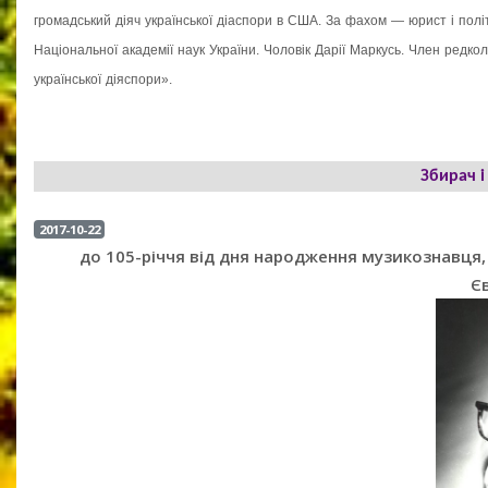
громадський діяч української діаспори в США. За фахом — юрист і політо
Національної академії наук України. Чоловік Дарії Маркусь. Член редко
української діяспори».
Збирач і
2017-10-22
до 105-річчя від дня народження музикознавця
Є