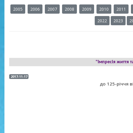
2005
2006
2007
2008
2009
2010
2011
2022
2023
2
"Імпресія життя т
2017-11-17
до 125-річчя 