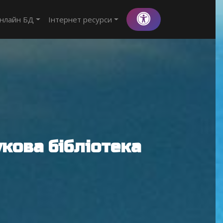
нлайн БД
Інтернет ресурси
кова бібліотека