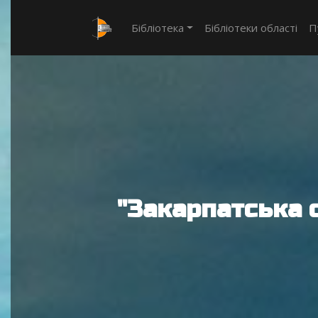
Бібліотека
Бібліотеки області
П
"Закарпатська 