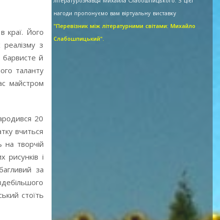
літературознавця Михайла Слабошпицького. З цієї
нагоди пропонуємо вам віртуальну виставку
"Перевізник між літературними світами: Михайло
в краї. Його
Слабошпицький".
 реалізму з
 барвисте й
ого таланту
ас майстром
народився 20
атку вчиться
 на творчій
х рисунків і
багливий за
 здебільшого
ський стоїть