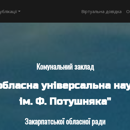
ублікації
Віртуальна довідка
О
Комунальний заклад
обласна універсальна нау
ім. Ф. Потушняка"
Закарпатської обласної ради