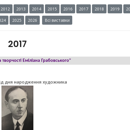
2012
2013
2014
2015
2016
2017
2018
2019
2
024
2025
2026
Всі виставки
2017
а творчості Еміліана Грабовського"
від дня народження художника