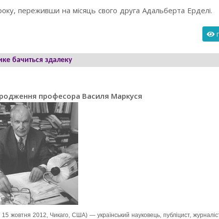
року, переживши на місяць свого друга Адальберта Ерделі.
п
ике бачиться здалеку
народження професора Василя Маркуся
15 жовтня 2012, Чикаго, США) — український науковець, публіцист, журналіст