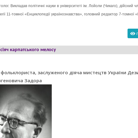
лог. Викладав політичні науки в університеті ім. Лойоли (Чикаго), дійсний ч
легії 11-томної «Енциклопедії українознавства», головний редактор 7-томної 
п
 сіяч карпатського мелосу
, фольклориста, заслуженого діяча мистецтв України Дез
вгеновича Задора