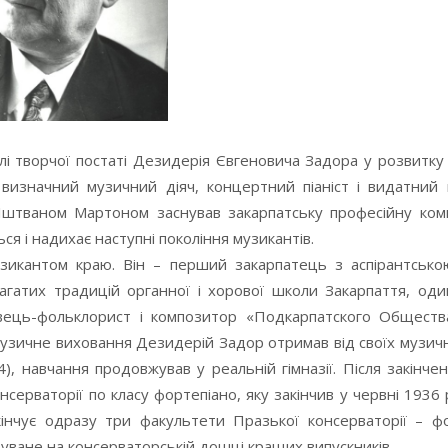
лі творчої постаті Дезидерія Євгеновича Задора у розвитку
 визначний музичний діяч, концертний піаніст і видатний 
 Іштваном Мартоном заснував закарпатську професійну ком
я і надихає наступні покоління музикантів.
узикантом краю. Він – перший закарпатець з аспірантськ
багатих традицій органної і хорової школи Закарпаття, од
вець-фольклорист і композитор «Подкарпатского Общества
музичне виховання Дезидерій Задор отримав від своїх музич
), навчання продовжував у реальній гімназії. Після закінче
нсерваторії по класу фортепіано, яку закінчив у червні 1936 
кінчує одразу три факультети Празької консерваторії – фо
уване на консерваторській дошці кращих випускників.