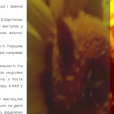
це і звання
Б.Бартоком.
 виступає у
ром жіночої
асті. Першим
их напрямів
яльності. На
за недоліки
ють з поста
ору, а вже у
о мистецтва
льно на двох
у відділенні