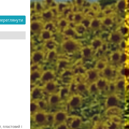
ереглянути
, пластовий і