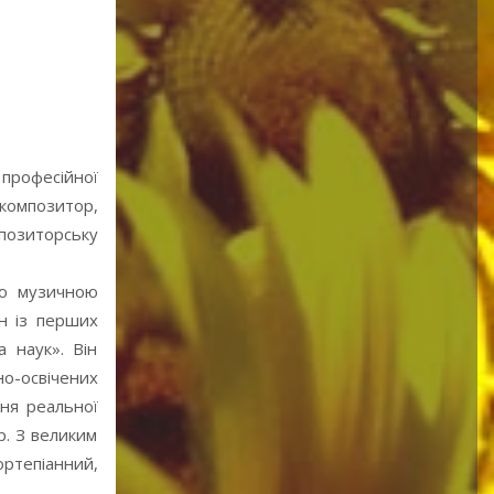
 професійної
композитор,
позиторську
ою музичною
ин із перших
 наук». Він
но-освічених
ння реальної
р. З великим
ртепіанний,