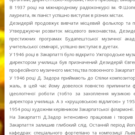
В 1937 році на міжнародному радіоконкурсі ім. Ф.Шоп
лауреата, як піаніст успішно виступає в різних містах.
Дезидерій продовжує вивчати місцевий фольклор та по
Утверджуючи розвиток місцевого виконавства, Дезидер
престижних програмах Будапештської музичної акад
учительської семінарії, успішно виступає в дуетах.
У 1946 році в Закарпатті було відкрито Ужгородське м
директором училища був призначений Дезидерій Євген
професійного музичного мистецтва повоєнного Закарпат
У 1946 році Д. Задора приймають до Спілки композиторі
жаль, в цей час йому довелося повністю припинити фо
ідеологічної роботи (тобто за захоплення музикою 
директора училища. А з «хрущовською відлигою» у 1953
1954 році художнім керівником Закарпатської філармонії.
На Закарпатті Д.Задор інтенсивно працював і творив
Закарпаття залишив глибокий слід. Останній період йо
кафедрах: спеціального фортепіано та композиції Львів